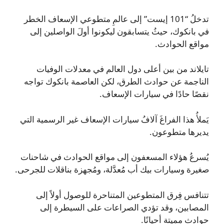
تدخلُ “101 إيست” إلى عالمِ متطوعي الإسعاف الخطر
في بانكوك، حيثُ يتسابقون ليكونوا أولَ الواصلين إلى
مواقع الحوادث.
تايلاند من بين أعلى دول العالم في معدلات الوفيات
الناجمة عن حوادث الطرق، لكن العاصمة بانكوك تواجه
نقصًا حادًا في سيارات الإسعاف.
يَملأُ هذا الفراغَ آلافُ سيارات الإسعاف غير الرسمية التي
يديرها متطوعون.
يُسرعُ هؤلاء المسعفون إلى مواقع الحوادث في شاحنات
صغيرة وسيارات بيك أب مُعدَّلة، ومُجهزة بناقلات للجرحى.
تتنافس فِرق المتطوعين المتناحرة للوصول أولاً إلى
المصابين، وقد تؤدي الصراعات على السيطرة إلى
حوادث مميتة أحيانًا.