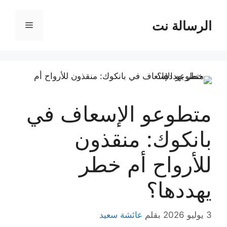
نتقل
لى
الرسالة نت
القائمة
لمحتوى
متطوعو الإسعاف في
بانكوك: منقذون
للأرواح أم خطر
يهددها؟
3 يوليو 2026
بقلم
عائشة سعيد