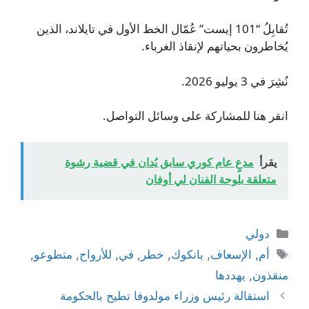
تُقابِلُ “101 إيست” عُمّال الخط الأول في تايلاند، الذين
يُخاطرون بحياتهم لإنقاذ الغرباء.
نُشِرَ في 3 يوليو 2026.
انقر هنا للمشاركة على وسائل التواصل.
يقرأ
مدعٍ عام كوري سابق يُدان في قضية رشوة
متعلقة بلوحة الفنان لي أوفان
التصنيفات
دولي
الوسوم
أم
,
الإسعاف
,
بانكوك
,
خطر
,
في
,
للأرواح
,
متطوعو
,
منقذون
,
يهددها
استقالة رئيس وزراء مولدوفا تطيح بالحكومة