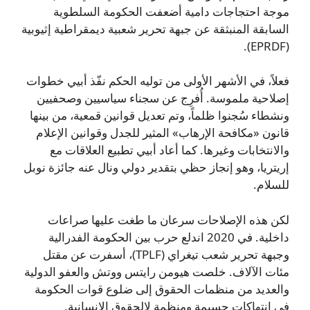
موجة احتجاجات دامية أضعفت الحكومة السلطوية
السابقة المنبثقة عن جبهة تحرير شعبية ديمقراطية إثيوبية
(EPRDF).
فعلاً، في الأشهر الأولى من توليه الحكم نفّذ أبيي خطوات
إصلاحية ملموسة. أُفرِج عن سجناء سياسيين وصحفيين
ونشطاء سُجنوا ظلماً، وتم تعديل قوانين قمعية، من بينها
قانون «مكافحة الإرهاب» المثير للجدل وقوانين الإعلام
والانتخابات وغيرها. كما أعاد أبيي تطبيع العلاقات مع
إريتريا، وهو إنجاز حظي بتقدير دولي ونال عنه جائزة نوبل
للسلام.
لكن هذه الإصلاحات سرعان ما طغت عليها صراعات
داخلية. في 2020 اندلع حرب بين الحكومة الفدرالية
وجبهة تحرير شعب تيغراي (TPLF)، أسفرت عن مقتل
مئات الآلاف. خلصت هيومن رايتس ووتش والعفو الدولية
والعديد من منظمات الحقوق إلى ضلوع قوات الحكومة
في انتهاكات جسيمة ومنظمة لالحقوق الإنسانية.