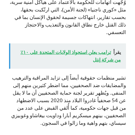
وُجّهت اتهامات للحكومة بالاعتماد على هياكل أمنية سرية،
مثل «كوري ناجنيا» (لجنة الأمن)، التي ارتُكبت بحقها،
بحسب تقارير، انتهاكات جسيمة لحقوق الإنسان بما في
ذلك القتل خارج نطاق القانون والتعذيب والاحتجاز
التعسفي.
يقرأ
ترامب يعلن استحواذ الولايات المتحدة على ١٠٪
من شركة إنتل
تشير منظمات حقوقية أيضاً إلى تزايد المراقبة والترهيب
والمضايقات ضد الصحفيين، مما اضطر كثيرين منهم إلى
المنفى. ويُظهر تقرير لجنة حماية الصحفيين أن ما لا يقل
عن 54 صحفياً غادروا البلاد منذ 2020 بسبب الاضطهاد
من قبل جهات حكومية، كما أُلقي القبض على عدد من
الصحفيين، بينهم ميسكريم أبارا وداويت بيغاشاو وغوبيزي
سيساي، بتهم واهية وما زالوا في السجون.