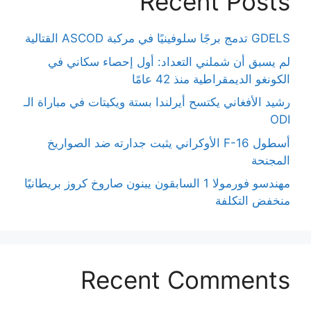
Recent Posts
GDELS تدمج برجًا سلوفينيًا في مركبة ASCOD القتالية
لم يسبق أن شملني التعداد: أول إحصاء سكاني في
الكونغو الديمقراطية منذ 42 عامًا
رشيد الأفغاني يكتسح أيرلندا بستة ويكيتات في مباراة الـ
ODI
أسطول F-16 الأوكراني يثبت جدارته ضد الصواريخ
المجنحة
مهندسو فورمولا 1 السابقون يبنون صاروخ كروز بريطانيًا
منخفض التكلفة
Recent Comments