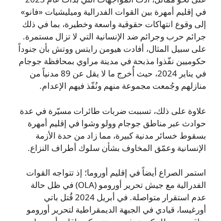
في إقليم أمهرة بين القوات الفدرالية وميليشيات «فانو»
إلى وقوع انتهاكات حقوقية واسعة وخطيرة، بما في ذلك
جرائم حرب وجرائم ضد الإنسانية التي لا تزال مستمرة.
على سبيل المثال، أفادت هيومن رايتس ووتش بأن جنوداً
حكوميين نفّذوا مذبحة في مدينة مراوي بمحافظة جوجام
في يناير 2024، حيث أُخرج ما لا يقل عن 89 مدنياً من
منازلهم وجُمعت مجموعة منهم ونُفّذ فيهم الإعدام.
علاوة على ذلك، تسببت ضربات طائرات مسيّرة في عدة
حوادث عبر مناطق جوجام وولو وشوا في إقليم أمهرة
بسقوط خسائر مدنية كبيرة، مما زاد من حدة الأزمة
الإنسانية وعمّق المخاوف بشأن سلوك أطراف النزاع.
استمر الصراع أيضاً في إقليم أوروما؛ إذ تتواجه القوات
الفدرالية مع جيش تحرير أورومو (OLA) في ظل حالة
عدم استقرار متواصلة. في أبريل 2024 قُتل باتي
أورغيسا، قيادي في الجبهة الديمقراطية لتحرير أورومو