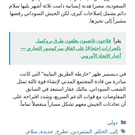
السعودية، مصر) هدنة إنسانية دامت ثلاثة أشهر يليها سلام
دائم يشمل إصلاحات كبرى، لكن الجيش السوداني رفضها
مشيراً إلى تحيزها.
يقرأ
فلاحون غاضبون يغلقون طرق بروكسل
بالجرارات احتجاجًا على اتفاق ميركوسور التجاري —
أخبار الاتحاد الأوروبي
في ديسمبر ظهر “خارطة الطريق النيابية” التي كانت
مبادرة من قادة المجتمع المدني لإنشاء قوة ثالثة تمثل
الشعب السوداني. ماليك عقار استبعد في السابق
المفاوضات مع قوات الدعم السريع، وشدد اقتراحه على
أن تحادثات الجيش معهم تشكل مساراً منفصلاً تماماً.
التصنيفات
دولي
الوسوم
إلى
,
الحكم
,
المتمردين
,
تطرح
,
جديدة
,
سلام
,