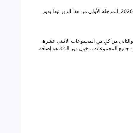
تتبلور الآن خريطة منافسات خروج المغلوب في كأس العالم 2026. المرحلة الأولى من هذا الدور تبدأ بدور
الثاني من كلٍ من المجموعات الاثنتي عشرة،
بالإضافة إلى ثمانية منتخبات احتلت المركز الثالث الأفضل بين جميع المجموعات. دخول دور الـ32 هو إضافة