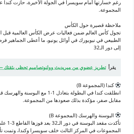
رغم خسارتها أمام سويسرا في الجولة الأخيرة، حازت كندا عل
المجموعة.
ملاحظة قصيرة حول الكأس
تجول كأس العالم ضمن فعاليات عرض الكأس العالمية قبل ان
الطبيعي في نيويورك في أوائل يونيو، ما أعطى الجماهير فر
إلى دور الـ32
يقرأ
تطريز عضوي من ميريديث وولنوتصاميم تحظى بثقتك — مص
كندا (المجموعة B)
انطلقت كندا في البطولة بتعادل 1-
مقابل صفر، مؤكدة بذلك صعودها من المجموعة.
البوسنة والهرسك (المجموعة B)
تأكدت م
المجموعات في المركز الثالث خلف سويسرا وكندا، وتمت تأك