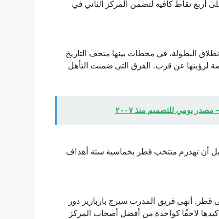
ى أربع نقاط كافية لتضمن المركز الثاني في
طلاق البطولة، في محطات بينها متحف التاريخ
صة لرؤيتها عن قرب. الفرق التي ضمنت التأهل
در يومي للتصميم منذ ٢٠٠٧
1 مع البوسنة والهرسك قبل أن تهدرم منتخب قطر بخماسية ستة أهداف
قعد البوسنة في دور الـ32 بعد فوزها القاطع 3-1 على قطر. أنهى فريق المدرب سيرج بارباريز دور
يدها لاحقًا كواحدة من أفضل أصحاب المركز