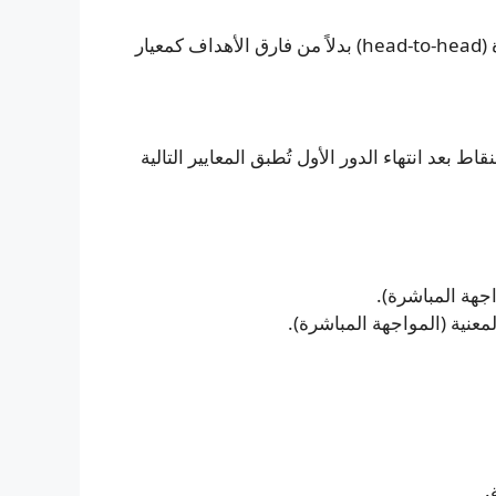
لأول مرة في تاريخ البطولة، اعتمدت فيفا السجلات المباشرة (head-to-head) بدلاً من فارق الأهداف كمعيار
بعد انتهاء الدور الأول تُطبق المعايير التالية