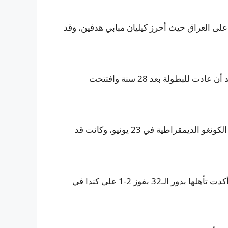
رنسا، من أبرز المرشحين قبل البطولة، تأهلت بعد فوز 3-0 على العراق حيث أحرز كيليان مبابي هدفين، وقد
فازت النرويج 3-2 على السنغال في مباراتها الثانية لتتأهل، بعد أن عادت للبطولة بعد 28 سنة وافتتحت
انضمت كولومبيا إلى المتأهلين بعد فوزها 1-0 على جمهورية الكونغو الديمقراطية في 23 يونيو، وكانت قد
أنهت سويسرا دور المجموعات متصدرة برصيد سبع نقاط، وأكدت تأهلها بدور الـ32 بفوز 2-1 على كندا في