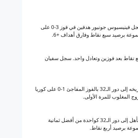
تأهلت البرازيل إلى أدوار خروج المغلوب بأداء مقنع بعدما سجل فينيسيوس جونيور هدفين في فوز 3-0 على
 من المجموعة C، بانتهائه عند سبع نقاط بعد فوزين وتعادل واحد. سجل سفيان
أمّن منتخب جنوب أفريقيا (بافانا بافانا) تأهله لأول مرة في تاريخه إلى دور الـ32 بالفوز المفاجئ 1-0 على كوريا
تغلّبت الإكوادور على ألمانيا 2-1 في مفاجأة يوم 25 يونيو، لتتأهل إلى دور الـ32 كواحدة من أفضل ثمانية
موعة برصيد أربع نقاط.