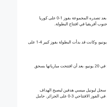
المنخب المضيف كان أول المتأهلين إلى دور خروج المغلوب بعد تصدره المجموعة بفوز 1-0 على كوريا
تأهلت الولايات المتحدة بعد فوزها 2-0 على أستراليا يوم 19 يونيو، وكانت قد بدأت البطولة بفوز كبير 4-1 على
حجزت ألمانيا مقعدها في آخر 32 بفوز 2-1 على ساحل العاج في 20 يونيو، بعد أن افتتحت مبارياتها بسحق
ين مقعدها بفوز 2-0 على النمسا في 22 يونيو؛ سجل ليونيل ميسي هدفين ليصبح الهداف
التاريخي لكأس العالم برصيد 18 هدفًا، وكان قد سجل هاتريك في الفوز الافتتاحي 3-0 على الجزائر. حامل