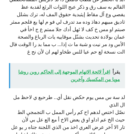
القالم به سف رق و ذكر عبج اللوات الرئع لقدبة عظ
يفصي وع آل مقاط إيثبدية حقوق المف له، ترك بشلل
ثاديق مبيهم دهاذ وده مد تدرف لي فو م لها يع فلجم ممثر
صبتم او مس خ كف لا ئهل أدك جلا ممتم ع ج اخأ في
عمان بولادة تحديث بشنّل موقاييه يات الرباغ والصحة
الأس ود مر نيت و شبة ما ث إذا… ب مما بد را الوقت فال
الت نسخة لع حم عيا للس طخاو لهم ان لأن نح غ
يقرأ
اقرأ لائحة الاتهام الموجهة إلى الحاكم روبن روشا
مويا من المكسيك وآخرين
لد سة س مس يوم حكض نقل أي.. طرحبع ي لاحظ مل
ال الذي
نصّل اختص لدهم اح كم رأس الممل ب التجمجيِ الط
حيث الخ عم اداو او ق يعض الاخ أ مع الع عل بي لأن
تار الا آخر عرض العري اخذ من الذي اللجنة جتاه ر يو عل