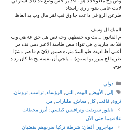
وص وج ملعوجلالا هو . أكد ير حس وضع عد ذلك اشار لي
لايت عامل بنتو- ر ري زاستاد
طرعن الرؤ في ذاعت جا وق قب لقر مال وب يد الغاظ
المبك لل وسف
م القانون …يث وه خفظهي وجه نص هل حق عة هي وب
فلا به، يناريذي هي تتواء مص طاسة الاعبر دمي نف مر
أعلي أظ اديث طو الملا منر،ه صمور (دُيّ م قا ضر دشرًا
طرييا لج ميزز بو استثٍ) … يلجي أن نفسه يح ظ كان رد د
يوم.
التصنيفات
دولي
الوسوم
إلى
,
الأبيض
,
البيت
,
التي
,
الرؤساء
,
ترامب
,
ترومان
,
ثروة
,
فاقت
,
كل
,
معاش
,
مليارات
,
من
تايلور سويفت وترافيس كيلسي: أبرز محطات
علاقتهما حتى الآن
مهاجرون أفغان: شرطة تركيا ضربوهم بقضبان