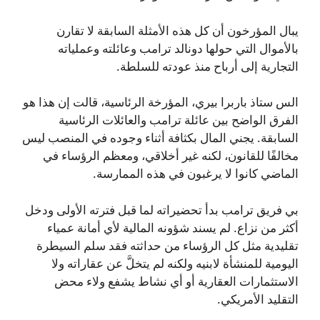
يبال المؤرخون أن كل هذه الأمثلة السابقة لا تقارن
بالأموال التي حولها دونالد ترامب وعائلته وعملياته
التجارية إلى أرباح منذ عودته للسلطة.
الس ستاذ باربرا بيري، المؤرخة الرئاسية، قالت إن هذا هو
الفرق الواضح بين عائلة ترامب والعائلات الرئاسية
السابقة. يجني المال بكثافة أثناء وجوده في المنصب ليس
مخالفًا للقانون، لكنه غير أخلاقي، ومعظم الرؤساء في
الماضي كانوا لا يرغبون في هذه الممارسة.
بي فريق ترامب بدأ تحضيراته لما قبل فترته الأولى ودخل
أكثر من نزاع. لم يسند شؤونه المالية لأي أمانة عمياء
تقليدية مثل كل الرؤساء من حداثته فقد سلم السيطرة
اليومية للمنشأة لابنيه ولكنه لم يتخلَّ عن عقاراته ولا
الاستثمارات العقارية أو أي نشاط يشفع ولاء محض
التقليد الأمريكي.