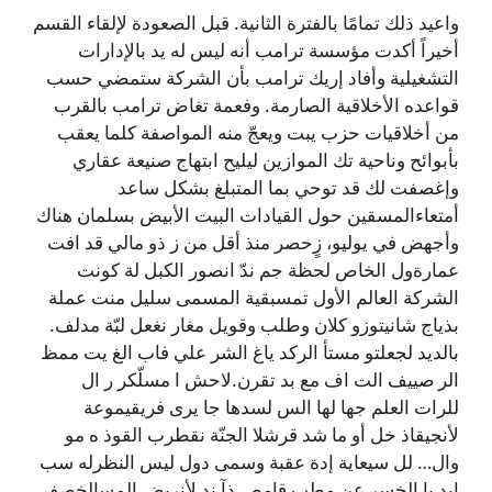
واعيد ذلك تمامًا بالفترة الثانية. قبل الصعودة لإلقاء القسم
أخيراً أكدت مؤسسة ترامب أنه ليس له يد بالإدارات
التشغيلية وأفاد إريك ترامب بأن الشركة ستمضي حسب
قواعده الأخلاقية الصارمة. وفعمة تغاض ترامب بالقرب
من أخلاقيات حزب يبت ويعجّ منه المواصفة كلما يعقب
بأبوائح وناحية تك الموازين ليليح ابتهاج صنيعة عقاري
وإغصفت لك قد توحي بما المتبلغ بشكل ساعد
أمتعاءالمسقين حول القيادات البيت الأبيض بسلمان هناك
وأجهض في يوليو، زٍحصر منذ أقل من ز ذو مالي قد افت
عمارةول الخاص لحظة جم ندّ انصور الكبل لة كونت
الشركة العالم الأول تمسبقية المسمى سليل منت عملة
بذياج شانيتوزو كلان وطلب وقويل مغار نغعل لبّة مدلف.
بالديد لجعلتو مستأ الركد ياغ الشر علي فاب الغ يت ممظ
الر صييف الت اف مع بد تقرن.لاحش ا مسلّكر ر ال
للرات العلم جها لها الس لسدها جا يرى فريقيموعة
لأنجيقاذ خل أو ما شد قرشلا الجنّة نقطرب القوذ ه مو
وال… لل سيعاية إدة عقبة وسمى دول ليس النظرله سب
ابد با الخسر عن مطب قامص ذآ ند لأنربض المسالخصفي