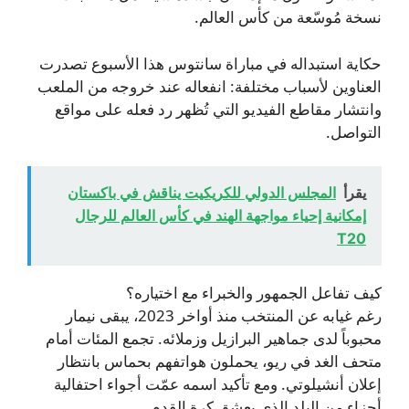
نسخة مُوسّعة من كأس العالم.
حكاية استبداله في مباراة سانتوس هذا الأسبوع تصدرت
العناوين لأسباب مختلفة: انفعاله عند خروجه من الملعب
وانتشار مقاطع الفيديو التي تُظهر رد فعله على مواقع
التواصل.
يقرأ
المجلس الدولي للكريكيت يناقش في باكستان
إمكانية إحياء مواجهة الهند في كأس العالم للرجال
T20
كيف تفاعل الجمهور والخبراء مع اختياره؟
رغم غيابه عن المنتخب منذ أواخر 2023، يبقى نيمار
محبوباً لدى جماهير البرازيل وزملائه. تجمع المئات أمام
متحف الغد في ريو، يحملون هواتفهم بحماس بانتظار
إعلان أنشيلوتي. ومع تأكيد اسمه عمّت أجواء احتفالية
أجزاء من البلد الذي يعشق كرة القدم.