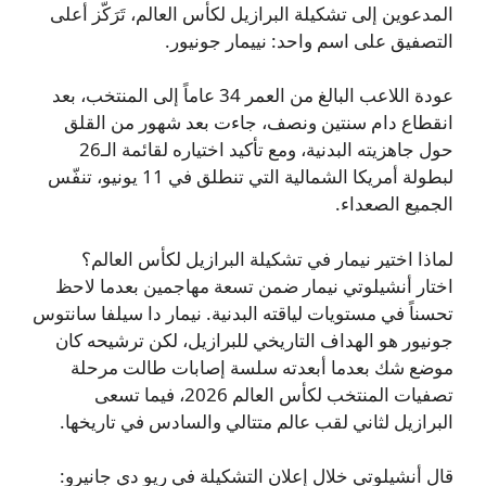
المدعوين إلى تشكيلة البرازيل لكأس العالم، تَرَكّز أعلى
التصفيق على اسم واحد: نييمار جونيور.
عودة اللاعب البالغ من العمر 34 عاماً إلى المنتخب، بعد
انقطاع دام سنتين ونصف، جاءت بعد شهور من القلق
حول جاهزيته البدنية، ومع تأكيد اختياره لقائمة الـ26
لبطولة أمريكا الشمالية التي تنطلق في 11 يونيو، تنفّس
الجميع الصعداء.
لماذا اختير نيمار في تشكيلة البرازيل لكأس العالم؟
اختار أنشيلوتي نيمار ضمن تسعة مهاجمين بعدما لاحظ
تحسناً في مستويات لياقته البدنية. نيمار دا سيلفا سانتوس
جونيور هو الهداف التاريخي للبرازيل، لكن ترشيحه كان
موضع شك بعدما أبعدته سلسة إصابات طالت مرحلة
تصفيات المنتخب لكأس العالم 2026، فيما تسعى
البرازيل لثاني لقب عالم متتالي والسادس في تاريخها.
قال أنشيلوتي خلال إعلان التشكيلة في ريو دي جانيرو: