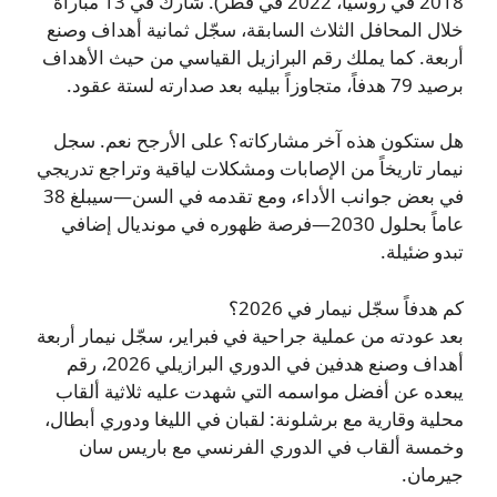
2018 في روسيا، 2022 في قطر). شارك في 13 مباراة
خلال المحافل الثلاث السابقة، سجّل ثمانية أهداف وصنع
أربعة. كما يملك رقم البرازيل القياسي من حيث الأهداف
برصيد 79 هدفاً، متجاوزاً بيليه بعد صدارته لستة عقود.
هل ستكون هذه آخر مشاركاته؟ على الأرجح نعم. سجل
نيمار تاريخاً من الإصابات ومشكلات لياقية وتراجع تدريجي
في بعض جوانب الأداء، ومع تقدمه في السن—سيبلغ 38
عاماً بحلول 2030—فرصة ظهوره في مونديال إضافي
تبدو ضئيلة.
كم هدفاً سجّل نيمار في 2026؟
بعد عودته من عملية جراحية في فبراير، سجّل نيمار أربعة
أهداف وصنع هدفين في الدوري البرازيلي 2026، رقم
يبعده عن أفضل مواسمه التي شهدت عليه ثلاثية ألقاب
محلية وقارية مع برشلونة: لقبان في الليغا ودوري أبطال،
وخمسة ألقاب في الدوري الفرنسي مع باريس سان
جيرمان.