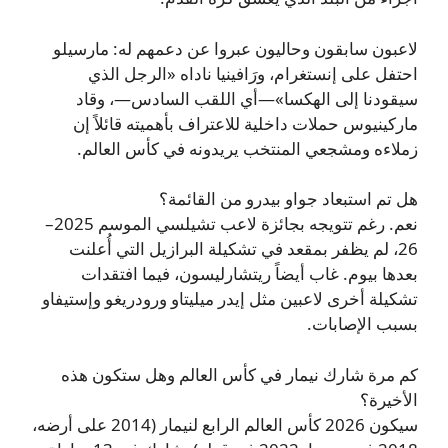
لاعبون سابقون وحاليون عبروا عن دعمهم له: مارسيلو
احتفل على إنستغرام، ورَافينيا ناداه «الرجل الذي
سيقودنا إلى الهكسا»—أي اللقب السادس—، وقاد
ماركينيوس حملات داخلية للاعتراف بأهميته قائلاً إن
زملاءه ومشجعي المنتخب يريدونه في كأس العالم.
هل تم استبعاد جواو بيدرو من القائمة؟
نعم. رغم تتويجه بجائزة لاعب تشيلسي الموسم 2025–
26، لم يظفر بمقعد في تشكيلة البرازيل التي أُعلنت
بعدها بيوم. غاب أيضاً ريتشارليسون، فيما افتقدات
تشكيلة أخرى لاعبين مثل إيدر ميليتاو ورودريغو وإستيفاو
بسبب الإصابات.
كم مرة شارك نيمار في كأس العالم وهل ستكون هذه
الأخيرة؟
سيكون 2026 كأس العالم الرابع لنيمار (2014 على أرضه،