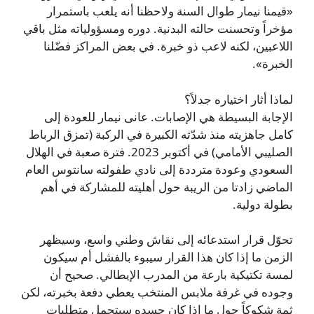
«قيمنا نيمار طوال السنة ولاحظنا أنه يلعب باستمرار
مؤخراً وتحسنت حالته البدنية. دوره ومسؤولياته مثل باقي
اللاعبين، لكنه لاعب ذو خبرة. في بعض المراكز فضّلنا
الخبرة».
لماذا أثار اختياره جدلاً؟
الإجابة البسيطة هي الإصابات. عانى نيمار للعودة إلى
كامل جاهزيته منذ شدّته الكبيرة في الركبة (تمزق الرباط
الصليبي الأمامي) في أكتوبر 2023. فترة صعبة في الهلال
السعودي وعودة مترددة إلى نادي طفولته سانتوس العام
الماضي زادتا من الريبة حول أهليته للمشاركة في أهم
بطولة دولية.
تحوّل قرار استدعائه إلى نقاش وطني واسع، وسيظهر
الزمن ما إذا كان هذا القرار سيبوء بالفشل أم سيكون
لمسة تكتيكية بارعة من المدرب الإيطالي. صحيح أن
وجوده في غرفة ملابس المنتخب يعطي دفعة بخبرته، لكن
ثمة شكوكاً حول ما إذا كان جسده سيتحمل متطلبات