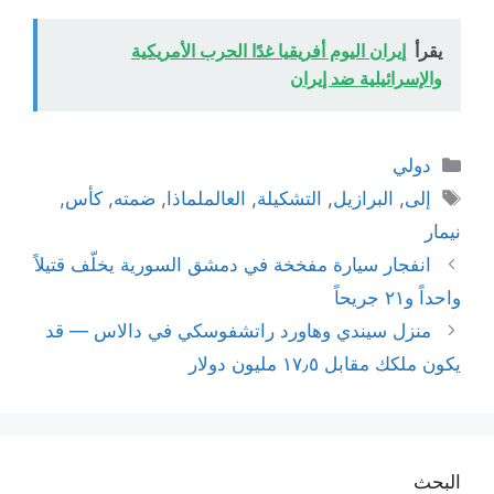
يقرأ
إيران اليوم أفريقيا غدًا الحرب الأمريكية
والإسرائيلية ضد إيران
التصنيفات
دولي
الوسوم
إلى
,
البرازيل
,
التشكيلة
,
العالملماذا
,
ضمته
,
كأس
,
نيمار
انفجار سيارة مفخخة في دمشق السورية يخلّف قتيلاً
واحداً و٢١ جريحاً
منزل سيندي وهاورد راتشفوسكي في دالاس — قد
يكون ملكك مقابل ١٧٫٥ مليون دولار
البحث