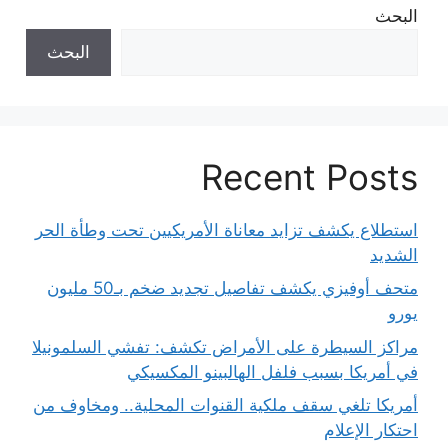
البحث
البحث
Recent Posts
استطلاع يكشف تزايد معاناة الأمريكيين تحت وطأة الحر
الشديد
متحف أوفيزي يكشف تفاصيل تجديد ضخم بـ50 مليون
يورو
مراكز السيطرة على الأمراض تكشف: تفشي السلمونيلا
في أمريكا بسبب فلفل الهالبينو المكسيكي
أمريكا تلغي سقف ملكية القنوات المحلية.. ومخاوف من
احتكار الإعلام