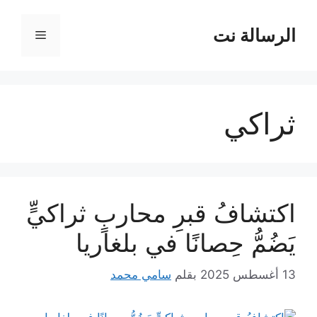
نتقل
لى
الرسالة نت
القائمة
لمحتوى
ثراكي
اكتشافُ قبرِ محاربٍ ثراكيٍّ
يَضُمُّ حِصانًا في بلغاريا
13 أغسطس 2025
بقلم
سامي محمد