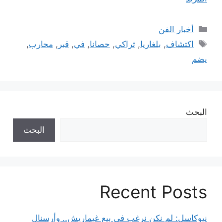
التصنيفات
أخبار الفن
الوسوم
اكتشاف
,
بلغاريا
,
ثراكي
,
حصانا
,
في
,
قبر
,
محارب
,
يضم
البحث
البحث
Recent Posts
نيوكاسل: لم نكن نرغب في بيع غيماريش.. وأرسنال