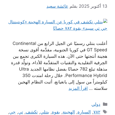
13 أكتوبر 2025
بقلم
عائشة سعيد
أعلنت بنتلي رسميًا عن الجيل الرابع من Continental
GT Speed في كوريا الجنوبية، مقدِّمة أقوى نسخة
هجينة أنتجتها حتى الآن. هذه السيارة الكبرى تجمع بين
الحِرفية التقليدية والتقنيات المتقدِّمة للأداء، وتولِّد قدرة
مذهلة تبلغ 782 حصانًا بفضل نظامها الجديد Ultra
Performance Hybrid. خلال رحلة امتدت 350
كيلومتراً من سول إلى يانغيانغ، أثبت النظام الهجين
سلاسته …
اقرأ المزيد
التصنيفات
دولي
الوسوم
٧٨٢
,
السيارة
,
الهجينة
,
بقوة
,
بنتلي
,
تكشف
,
تي
,
جي
,