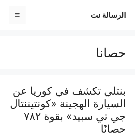
نتقل
لى
الرسالة نت
القائمة
لمحتوى
حصانا
بنتلي تكشف في كوريا عن
السيارة الهجينة «كونتيننتال
جي تي سبيد» بقوة ٧٨٢
حصانًا