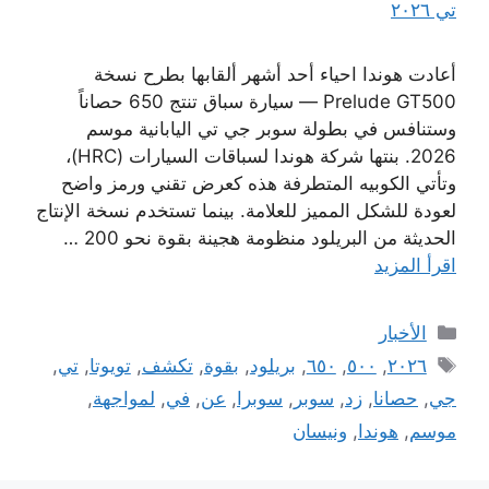
أعادت هوندا احياء أحد أشهر ألقابها بطرح نسخة
Prelude GT500 — سيارة سباق تنتج 650 حصاناً
وستنافس في بطولة سوبر جي تي اليابانية موسم
2026. بنتها شركة هوندا لسباقات السيارات (HRC)،
وتأتي الكوبيه المتطرفة هذه كعرض تقني ورمز واضح
لعودة للشكل المميز للعلامة. بينما تستخدم نسخة الإنتاج
الحديثة من البريلود منظومة هجينة بقوة نحو 200 …
اقرأ المزيد
التصنيفات
الأخبار
الوسوم
٢٠٢٦
,
٥٠٠
,
٦٥٠
,
بريلود
,
بقوة
,
تكشف
,
تويوتا
,
تي
,
جي
,
حصانا
,
زد
,
سوبر
,
سوبرا
,
عن
,
في
,
لمواجهة
,
موسم
,
هوندا
,
ونيسان