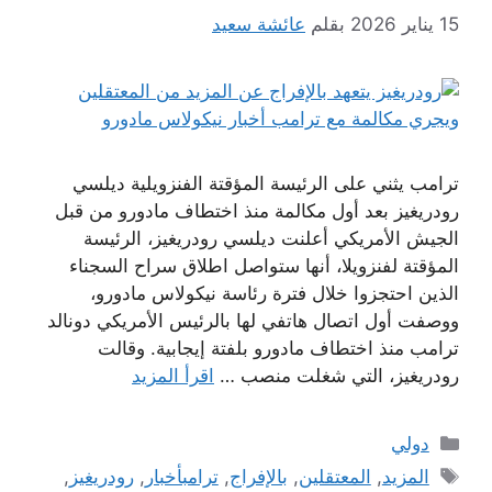
15 يناير 2026
بقلم
عائشة سعيد
ترامب يثني على الرئيسة المؤقتة الفنزويلية ديلسي
رودريغيز بعد أول مكالمة منذ اختطاف مادورو من قبل
الجيش الأمريكي أعلنت ديلسي رودريغيز، الرئيسة
المؤقتة لفنزويلا، أنها ستواصل اطلاق سراح السجناء
الذين احتجزوا خلال فترة رئاسة نيكولاس مادورو،
ووصفت أول اتصال هاتفي لها بالرئيس الأمريكي دونالد
ترامب منذ اختطاف مادورو بلفتة إيجابية. وقالت
رودريغيز، التي شغلت منصب …
اقرأ المزيد
التصنيفات
دولي
الوسوم
المزيد
,
المعتقلين
,
بالإفراج
,
ترامبأخبار
,
رودريغيز
,