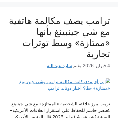
ترامب يصف مكالمة هاتفية
مع شي جينبينغ بأنها
«ممتازة» وسط توترات
تجارية
4 فبراير 2026
بقلم
سارة عبد الله
ترمب يبرز علاقته الشخصية «الممتازة» مع شي جينبينغ
كعنصر حاسم للحفاظ على استقرار العلاقات الأمريكية–
الصينية نُشر في 4 فبراير 2026 قال الرئيس الأمريكي