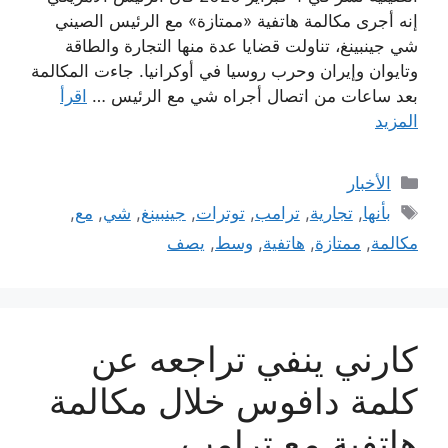
إنه أجرى مكالمة هاتفية «ممتازة» مع الرئيس الصيني
شي جينبينغ، تناولت قضايا عدة منها التجارة والطاقة
وتايوان وإيران وحرب روسيا في أوكرانيا. جاءت المكالمة
بعد ساعات من اتصال أجراه شي مع الرئيس …
اقرأ
المزيد
التصنيفات
الأخبار
الوسوم
بأنها
,
تجارية
,
ترامب
,
توترات
,
جينبينغ
,
شي
,
مع
,
مكالمة
,
ممتازة
,
هاتفية
,
وسط
,
يصف
كارني ينفي تراجعه عن
كلمة دافوس خلال مكالمة
هاتفية مع ترامب