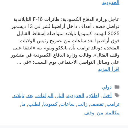
عاجل وزارة الدفاع الكمبودية: طائرات F‑16 التايلاندية
تواصل قصف أهداف داخل أراضينا نُشر في 13 ديسمبر
2025 اتهمت كمبوديا تايلاند بمواصلة إسقاط القنابل
فوق أراضيها بعد ساعات من تصريح رئيس الولايات
المتحده دونالد ترامب بأن بانككو وبنوم بنه «اتفقا على
وقف القتال». وقالت وزارة الدفاع الكمبودية في منشور
على وسائل التواصل الاجتماعي يوم السبت: «في …
اقرأ المزيد
التصنيفات
دولي
الوسوم
أخبار
,
إطلاق
,
الحدودية
,
النار
,
النزاعات
,
بعد
,
تايلاند
,
ترامب
,
تقصف
,
زالت
,
ساعات
,
كمبوديا
,
لطلب
,
ما
,
مكالمة
,
من
,
وقف