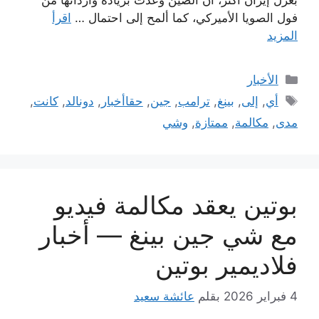
فول الصويا الأميركي، كما ألمح إلى احتمال …
اقرأ
المزيد
التصنيفات
الأخبار
الوسوم
أي
,
إلى
,
بينغ
,
ترامب
,
جين
,
حقاأخبار
,
دونالد
,
كانت
,
مدى
,
مكالمة
,
ممتازة
,
وشي
بوتين يعقد مكالمة فيديو
مع شي جين بينغ — أخبار
فلاديمير بوتين
4 فبراير 2026
بقلم
عائشة سعيد