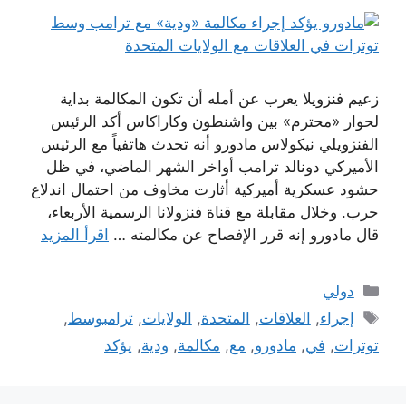
زعيم فنزويلا يعرب عن أمله أن تكون المكالمة بداية
لحوار «محترم» بين واشنطون وكاراكاس أكد الرئيس
الفنزويلي نيكولاس مادورو أنه تحدث هاتفياً مع الرئيس
الأميركي دونالد ترامب أواخر الشهر الماضي، في ظل
حشود عسكرية أميركية أثارت مخاوف من احتمال اندلاع
حرب. وخلال مقابلة مع قناة فنزولانا الرسمية الأربعاء،
قال مادورو إنه قرر الإفصاح عن مكالمته …
اقرأ المزيد
التصنيفات
دولي
الوسوم
إجراء
,
العلاقات
,
المتحدة
,
الولايات
,
ترامبوسط
,
توترات
,
في
,
مادورو
,
مع
,
مكالمة
,
ودية
,
يؤكد