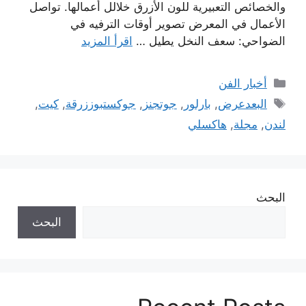
والخصائص التعبيرية للون الأزرق خلالل أعمالها. تواصل
الأعمال في المعرض تصوير أوقات الترفيه في
الضواحي: سعف النخل يطيل …
اقرأ المزيد
التصنيفات
أخبار الفن
الوسوم
البعدعرض
,
بارلور
,
جوتجنز
,
جوكستبوززرقة
,
كيت
,
لندن
,
مجلة
,
هاكسلي
البحث
البحث