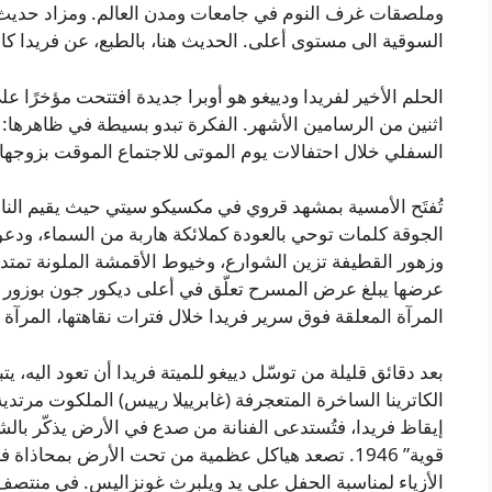
السوقية الى مستوى أعلى. الحديث هنا، بالطبع، عن فريدا كاه
الحلم الأخير لفريدا ودييغو هو أوبرا جديدة افتتحت مؤخرًا ع
السفلي خلال احتفالات يوم الموتى للاجتماع الموقت بزوجها، 
تُفتَح الأمسية بمشهد قروي في مكسيكو سيتي حيث يقيم الناس
الجوقة كلمات توحي بالعودة كملائكة هاربة من السماء، ودع
وزهور القطيفة تزين الشوارع، وخيوط الأقمشة الملونة تمتد ف
عرضها يبلغ عرض المسرح تعلّق في أعلى ديكور جون بوزور 
المرآة المعلقة فوق سرير فريدا خلال فترات نقاهتها، المرآة 
بعد دقائق قليلة من توسّل دييغو للميتة فريدا أن تعود اليه، 
الكاترينا الساخرة المتعجرفة (غابرييلا رييس) الملكوت مرتدية ثو
إيقاظ فريدا، فتُستدعى الفنانة من صدع في الأرض يذكّر بالش
قوية” 1946. تصعد هياكل عظمية من تحت الأرض بمحاذاة
الأزياء لمناسبة الحفل على يد ويلبرث غونزاليس. في منتصف