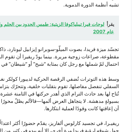
تشبه أنظمة الدورة الدموية.
يقرأ
لوحات فيرا تيبلياكوفا الزيتية: طمس الحدود بين الحلم 
عام 2007
تجسّد ميزة فريدا، بصوت الميلّو-سوبرانو إيزابيل ليونارد، 
مقطوعة، صراعات زوجية مريرة. بينما يودّ ريفيرا أن تقوم الميت
احتمال لمّ شملها مع رجل كان بمثابة “شبح” أو “شيطان” في ح
وسط هذه التوترات تُضفي الرقصة الحركية لديبورا كولكر نغم
السفلي تنفصل مفاصلها، تقوم بتقلبات خلفية، وتتحرّك بتزام
تُتاح لها بعد حادث الترام الذي أهدر حركتها في الثامنة عشرة
بسيولةٍ مدهشة. لا يتجاهل العرض ألمها—فالألم يظلّ محورًا 
أن إعاقتها كانت وقودًا لعملية ابتكارها.
ريفيـرا، في تجسيد كارلوس ألفاريز، يقدّم حضورًا أكثر اعتدالًا ص
حول شوقه لرؤية فريدا مرة أخرى، إلا أنه يبدو في كثير من ال