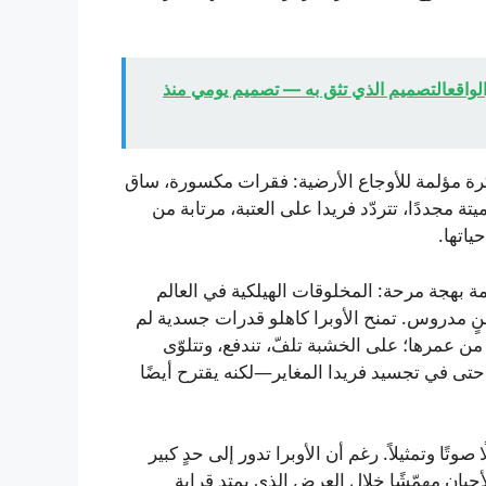
والواقعالتصميم الذي تثق به — تصميم يومي منذ
ذاكرة مؤلمة للأوجاع الأرضية: فقرات مكسورة، ساق
ة مجددًا، تتردّد فريدا على العتبة، مرتابة من
ياتها.
ة بهجة مرحة: المخلوقات الهيلكية في العالم
نٍ مدروس. تمنح الأوبرا كاهلو قدرات جسدية لم
 من عمرها؛ على الخشبة تلفّ، تندفع، وتتلوّى
حتى في تجسيد فريدا المغاير—لكنه يقترح أيضًا
وتًا وتمثيلاً. رغم أن الأوبرا تدور إلى حدٍ كبير
أحيان مهمّشًا خلال العرض الذي يمتد قرابة