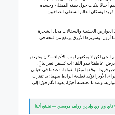
يم أحيانًا بنكات حول بطنه الممتلئ وجسده
فريدا وسكان العالم السفلي الصاخبين
حلّ العوارض الخشبية والسقالات محل الشجرة
سا أزول، وسريرها الأزرق يرتفع من فتحة في
الم الحي لكن لا يمكنهم لمس الأحياء—كان يفترض
رض. عاطفيًا تبدو اللقاءات كسفن تعبر ليالًٍ؛
ص فريدا موقفها مبكرًا بقولها: «عندما في حياتي
». الأوبرا تؤكد قطيعة الرابط بينهما: يد تقترب
. وعندما تحتضنه أخيرًا، يعود الألم فورًا إلى
اي وي وي وإيرين وولف مومسن — نينيتو، أثينا