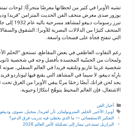
تشبه الأوبرا في كثير من لحظاتها معرضًا متحركًا: لوحات تمتصّ 
بوزور صدى معرض متحف الفن الحديث المتزامن “فريدا ودييغ
تبرز رسومات د
المتحف كثيرًا من الدلالات البصرية للأوبرا: الشقوق والسقالا
التي تنفتح فجأة على فسحات واسعة.
رغم التفاوت العاطفي في بعض المقاطع، تستحق “الحلم الأخ
ولمحات من الحسّية المجسدة بأفضل وجه في شخصية ثانوية: 
شخصية غريتا غاربو وتلتقيه فريدا في العالم السفلي. صوته الكا
بارِتُه دييغو، لا سيما في المشاهد التي يقنع فيها ليوناردو فر
يجد لحن فرانك أيضًا زخمًا مرنًا يبقي الأوبرا من الغرق تح
الاشتعال، فإن العالم المحيط يتوهّج ابتكارًا وحيوية.
التصنيفات
أخبار الفن
الوسوم
أوبرا
,
الأخير
,
الحلم
,
المتروبوليتان
,
ثأر
,
لفريدا
,
متخيل
,
نسوي
,
ودييغو
التفكير الاستقصائي — ما الذي يخطئ فيه تدريب فرق الدعم؟
البرازيل تستدعي نيمار إلى تشكيلة كأس العالم 2026