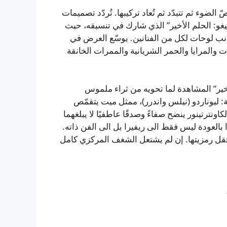
الضوء ثم تتبدّد ثم تُعاد تركيبها. تُردّد تصميمات
و: الحلم الأخير” الذي شارك في تنسيقه، حيث
ييغو لمشاهد مسرحية باليه عام 1932 إلى جانب لوحات لكل من الفنانين. يوسّع العرض في
ت والمرايا والحمر الشريانية والممرات الخانقة
ير” المشاهدة لما تحويه من ثراء ملموس
ليوناردو (نيلس واندرر)، ممثل ميت يتقمّص
ونترتينور ينضح صفاءً وصدقًا عاطفيًا لا يبلغهما
يدا بالعودة ليس فقط الى ريفيرا بل الى الفن ذاته.
ت ثقل رمزيتها. إن لم يشتعل الشغف المركزي كامل