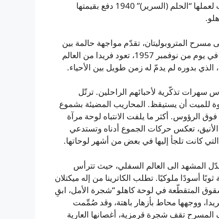
وملصقات غرف النوم في جامعات ومدن العالم. ومزاد حديث لعملها “الحلم (السرير)” 1940 دفع بقيمتها
لو.
لى مسرح المتروبوليتان، تقدّم مواجهة حالمة بين
اثنين من الرسامين الأشهر. الفكرة تبدو بسيطة في ظاهرها: في يوم من نوفمبر 1957، تعود فريدا من العالم
الذي بدوره لم يدمّ له زمن طويل بين الأحياء.
 سهرات تذكّرية لأحبائهم الراحلين. ترتّل
وة للميت أن يستيقظ. المحاريب المضيئة بشموع
وق الرؤوس. أكثر ما يلفت الانتباه لوحة مرآة
الأنيق، تعكس حركات الجموع أدناه وتستدعي
التي كانت تلجأ إليها في بعض من أشهر لوحاتها.
يتبدّل المشهد الى العالم السفلي، حيث تترأس
بًا أسودًا ملوكيًا. تطلب الكاترينا من إله ميكتلان
قوق المتقطّعة في لوحة كاهلو “شجرة الأمل، ابقِ
 فريدا، ووجهها محاط بأزهار باهتة، وقد صُمِّمت
 المسرح تقف شجرة قرمزية، أغصانها العارية