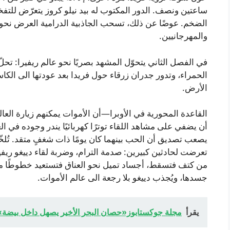
ساعتين ونصف. الدور المكتوب له بيد نيلو كروز يتعرّض للتفخ
الضخم. عوضًا عن ذلك، تسحب الجاذبية الدرامية العرض نحو 
والمهرجانيين.
في الفصل الثاني يتحوّل المشهد بصريًا نحو عالم ريفيرا: ت
الحمراء، وتدور جدران زرقاء حول فريدا بعد عودتها الى الكا
الأرض.
القاعدة المحورية في الأوبرا—أن الأموات يمكنهم زيارة الع
أن يضفي على مشاهد اللقاء توترًا كهربائيًا يندر وجوده في الع
يصعب تصديق أن الحب بينهما كان يومًا ذات شغفٍ متقد. تُلخّ
تعرضت لحادثين كبيرين: صدمة الترام، وضربة لقاء دييغو ريفيرا
من كتف فتسقط، أجساد تميل نحو العناق فتستعيد خطوطًا موازية
جسدها، ويُجذب دييغو بلا رجعة الى عالم الأموات.
يقرأ
مجلة جوكستابوز«حصان البحر الأخير يصهل داخل بيضة»ف