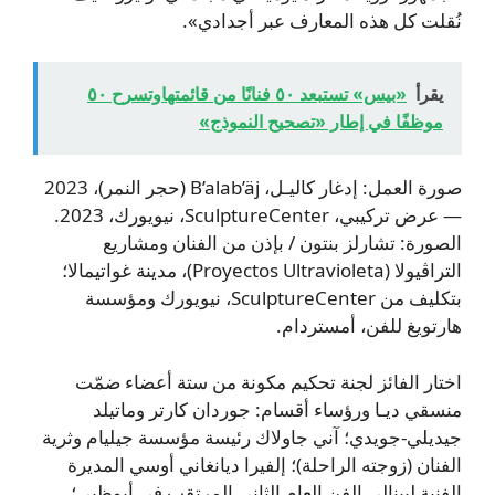
نُقلت كل هذه المعارف عبر أجدادي».
يقرأ
«بيس» تستبعد ٥٠ فنانًا من قائمتهاوتسرح ٥٠
موظفًا في إطار «تصحيح النموذج»
صورة العمل: إدغار كاليـل، B’alab’äj (حجر النمر)، 2023
— عرض تركيبي، SculptureCenter، نيويورك، 2023.
الصورة: تشارلز بنتون / بإذن من الفنان ومشاريع
التراڤيولا (Proyectos Ultravioleta)، مدينة غواتيمالا؛
بتكليف من SculptureCenter، نيويورك ومؤسسة
هارتويغ للفن، أمستردام.
اختار الفائز لجنة تحكيم مكونة من ستة أعضاء ضمّت
منسقي ديـا ورؤساء أقسام: جوردان كارتر وماتيلد
جيديلي-جويدي؛ آني جاولاك رئيسة مؤسسة جيليام وثرية
الفنان (زوجته الراحلة)؛ إلفيرا ديانغاني أوسي المديرة
الفنية لبينالي الفن العام الثاني المرتقب في أبوظبي؛