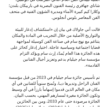
شاناي جهافري رئيسة الفنون البصرية في باربيكان بلندن؛
وكلارا كيم كبيرة الأمناء ومديرة الشؤون الفنية في متحف
الفن المعاصر بلوس أنجلوس.
قالت آني جاولاك في بيان إن «استكشاف إدغار للبيئة
والتواريخ الأصلية من خلال التجريب في المادة والمكان
يتناغم مع نهج سام في صناعة الفن كوسيلة لمواجهة
قضايا اجتماعية وسياسية عاجلة. اختيار إدغار كحائز على
هذه الجائزة هذا العام يُمدّد إرث سام ويؤكد التزام
مؤسسة سام جيليام بدعم وتعزيز أجيال الفنانين
القادمة».
تم تأسيس جائزة سام جيليام في 2023 من قبل مؤسسة
الفنان الراحل وتديرها ديـا، وتُمنح سنوياً للفنانين في أي
مكان في العالم الذين قدموا إسهاماً بارزاً في أي وسيط
وتكون الجائزة مغيرة لمسارهم المهني، بحسب البيان.
الجائزة مرصودة حتى عام 2033، ومن بين الحائزين