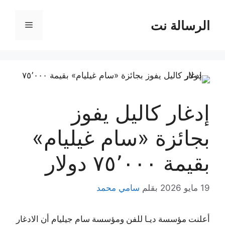
نتقل
لى
الرسالة نت
القائمة
لمحتوى
إدغار كاليل يفوز
بجائزة «سام غيليام»
بقيمة ٧٥٬٠٠٠ دولار
19 مايو 2026
بقلم
سامي محمد
أعلنت مؤسسة ديـا للفن ومؤسسة سام جيليام أن الادغار