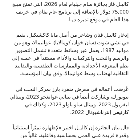
كاليـل فاز بجائزة سام جيليام لعام 2026، التي تمنح مبلغ
75,000 دولار بالإضافة إلى برنامج عام يقام في خريف
هذا العام في موقع تديره ديـا.
إدغار كاليـل فنان وشاعر من أصل مايا كاكشيكيل، يقيم
في تشي شوت (سان خوان كومالابا)، غواتيمالا، وهو من
مواليد 1987. يعمل عبر وسائط متعددة تشمل التصوير
والرسم والنحت والتركيبات والأداء، مستنداً في عمله إلى
نظم المعرفة الأجدادية والممارسات الطقسية والتقاليد
الثقافية لهضاب وسط غواتيمالا، وفق بيان المؤسسة.
عُرضت أعماله في معرض منفرد بارز بمركز النحت في
نيويورك، وشاركت أيضاً في بينالي غوانغجو 2023، وبينالي
ليفربول 2023، وبينال ساو باولو 2023، وكذلك في
كارنيغي إنترناشيونال 2022.
قال بيان الجائزة إن كاليـل اختير «لإظهاره تميّزاً استثنائياً
وقدرة فريدة على العمل بحساسية وفاعلية، غالباً من