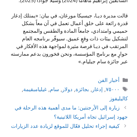
السابقين إبراهيم ماهاما (2024) وشيلا جوادا (2025).
قالت مديرة ديـا، جيسيكا مورغان، في بيان: «يمتلك إدغار
قدرة رائعة على خلق أعمال تعمل في آن معاً بشكل
حميمي وامتدادي، جامعاً المادة والطقس والمجتمع
لتشكيل بيئات ذات وقعٍ عميق. سيوفّر برنامجه العام
المرتقب في ديـا فرصة مثيرة لمواجهة هذه الأفكار في
حوارٍ مع برنامج المؤسسة، ونحن فخورون بدعم ممارسته
عبر جائزة سام جيليام.»
التصنيفات
أخبار الفن
الوسوم
٧٥٠٠٠
,
إدغار
,
بجائزة
,
دولار
,
سام
,
غيليامبقيمة
,
كاليليفوز
زيارة إلى الأرجنتين: ما مدى أهمية هذه الرحلة في
جهود إسرائيل تجاه أمريكا اللاتينية؟
كيفية إجراء تحليل فعّال للموقع لزيادة عدد الزيارات