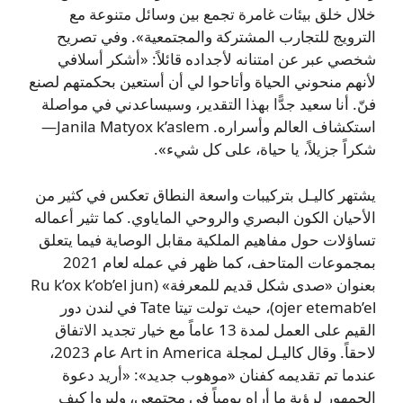
خلال خلق بيئات غامرة تجمع بين وسائل متنوعة مع
الترويج للتجارب المشتركة والمجتمعية». وفي تصريح
شخصي عبر عن امتنانه لأجداده قائلاً: «أشكر أسلافي
لأنهم منحوني الحياة وأتاحوا لي أن أستعين بحكمتهم لصنع
فنّ. أنا سعيد جدًّا بهذا التقدير، وسيساعدني في مواصلة
استكشاف العالم وأسراره. Janila Matyox k’aslem—
شكراً جزيلاً، يا حياة، على كل شيء».
يشتهر كاليـل بتركيبات واسعة النطاق تعكس في كثير من
الأحيان الكون البصري والروحي الماياوي. كما تثير أعماله
تساؤلات حول مفاهيم الملكية مقابل الوصاية فيما يتعلق
بمجموعات المتاحف، كما ظهر في عمله لعام 2021
بعنوان «صدى شكل قديم للمعرفة» (Ru k’ox k’ob’el jun
ojer etemab’el)، حيث تولت تيتا Tate في لندن دور
القيم على العمل لمدة 13 عاماً مع خيار تجديد الاتفاق
لاحقاً. وقال كاليـل لمجلة Art in America عام 2023،
عندما تم تقديمه كفنان «موهوب جديد»: «أريد دعوة
الجمهور لرؤية ما أراه يومياً في مجتمعي، وليروا كيف