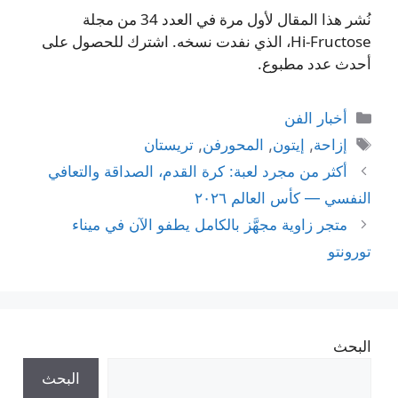
نُشر هذا المقال لأول مرة في العدد 34 من مجلة
Hi‑Fructose، الذي نفدت نسخه. اشترك للحصول على
أحدث عدد مطبوع.
التصنيفات
أخبار الفن
الوسوم
إزاحة
,
إيتون
,
المحورفن
,
تريستان
أكثر من مجرد لعبة: كرة القدم، الصداقة والتعافي
النفسي — كأس العالم ٢٠٢٦
متجر زاوية مجهَّز بالكامل يطفو الآن في ميناء
تورونتو
البحث
البحث