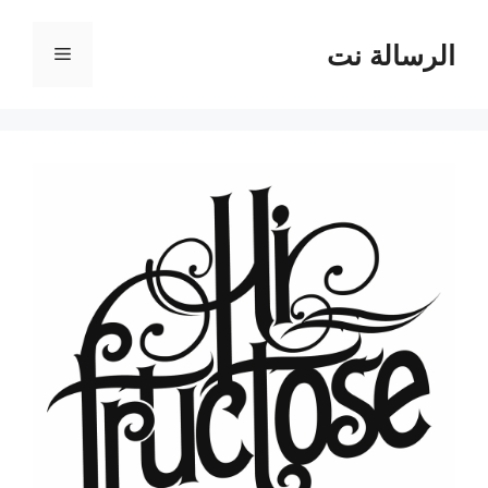
نتقل
لى
الرسالة نت
القائمة
لمحتوى