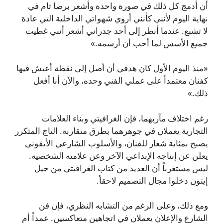
أن أدمج كل ذلك في صورة واحدة وأشعر برضا تام في
نهاية اليوم لأنني كأنني أروي شهواتي الداخلية التي عادة
لا تشبع. عندما أنظر إلى أحد جدراني أشعر أنني غطيت
جميع الأسس لما أحب أن أرسمه.»
«منذ اليوم الأول كان هدفي أن أصل إلى نقطة أعيش فيها
كفنان معتمداً على عملي الفني وحده، والآن أنا أفعل
ذلك.»
رغم اختلاف مآربهما، فإن الغرافيتي وبناء العلامات
التجارية يعملان في جوهرهما بطرق متقاربة. التاج المتكرر
يصبح بمثابة شعار للفنان، والأسلوب الشارعي الأيقوني
يعلن عن إنتاجه الإبداعي الآخر وعن علامته الشخصية.
ليس مستغرباً أن العديد من كتاب الغرافيتي من جيل
إيتون دخلوا مجال التصميم لاحقاً.
ومع ذلك، وعلى الرغم من التشابه النظري، فإن فن
الشارع والإعلان يعملان في اتجاهين متعاكسين. عمداً أم