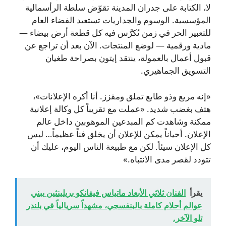
لا، الكتابة على جدران المدينة تقوّض سلطة الرأسمالية
المؤسسية. الوسوم والجداريات تستعيد الفضاء العام
للتعبير الحر في زمن تُكرَّس فيه كل قطعة أرض بيضاء —
مادية ورقمية — لوضع المنتجات. الآن بعد أن تراجع عن
قبول أعمال بالعمولة، ينتقد إيتون بصراحة طغيان
التسويق الجماهيري.
«إنه مريع وذو طابع تملق ومقزز. أنا أكره الإعلانات»،
هتف بغضب شديد. «عملت مع تقريباً كل وكالة إعلانية
ممكنة وشاهدت كم المبدعين الموهوبين داخل عالم
الإعلان. أحياناً يمكن للإعلان أن يخلق فناً عظيماً… ليس
كل الإعلان سيئاً. لكن مع طبيعة الناس اليوم، عليك أن
تتودد لقصر مدى الانتباه.»
يقرأ
الفنان ثلاثي الأبعاد ماتياس فيفانكو بريلينثين يبني
عوالم أحلام كاملة بالبنفسجي، مشهداً سريالياً في بلندر
تلو الآخر.