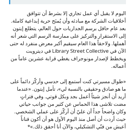
اليوم لا يقبل أي عمل تجاري إلا بشرط أن تتوافق
أخلاقيات الشركة مع مبادئه وأن يُمنَح حرية إبداعية كاملة.
بعد عام حافل برسم الجداريات حول العالم، يتطلع إيتون
إلى الاستقرار والتركيز على ممارسة الرسم التي شعر أنه
أهملها. ولاحقاً هذا العام سيقيم أكبر معرض منفرد له حتى
الآن في Library Street Collective في ديترويت
ويخطط لإصدار مونوجراف يغطي قرابة عشرين عاماً من
أعماله.
«طوال مسيرتي كنت أستمع إلى حدسي وأركّز دائماً على
ما هو صادق وحقيقي بالنسبة لي»، تأمل إيتون. «عندما
أريد أن أنجز شيئاً أعمل بجد وبكل قوتي. وفي فتراتٍ
مضت تلاشى هذا الحماس عن كثير من جوانب حياتي
وكان واضحاً جداً أن عليّ أن أركّز على عملي الشخصي.
حيث أردت أن أصل منذ اليوم الأول هو أن أكون فناناً
أعيش من فنّي التشكيلي، والآن أنا أحقق ذلك.»*