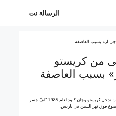
الرسالة نت
ى من كريستو
» بسبب العاصفة
اعلن أن افتتاح عمل فني عام للفنان الفرنسي JR، المستلّه من تدخل كريستو وجان كلود لعام 1985 “لفّ جسر
وضوع فوق نهر السين في باريس.