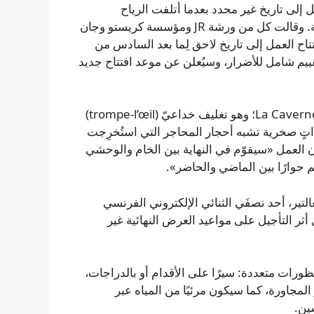
ِل إلى تاريخ غير محدد بعدما أتلفت الرياح
الشديدة جزءًا من العمل على أقدم جسور العاصمة الفرنسية. وقالت كل من ورشة JR ومؤسسة كريستو وجان
ح العمل إلى تاريخ لاحق لِما بعد السادس من
ا تقييم شامل للأضرار، وسيُعلن عن موعد افتتاح جديد
يحمل تكريم JR لكريستو وجان كلود عنوان La Caverne du Pont Neuf؛ وهو تغليف خداعيّ (trompe-l’œil)
عامًا، صُمم ليحاكي نتوءاتٍ صخرية تشبه أحجار المحاجر التي استُخرِجت
 العمل «سيقوّم في النهاية بين الخام والوحشي
يم حوارًا بين الماضي والحاضر».
تير، أحد نصفَي الثنائي الإلكتروني الفرنسي
 أن يُعرض من 6 إلى 28 يونيو. لا يزال أثر التأجيل على مواعيد العرض النهائية غير
رات متعددة: سيرًا على الأقدام أو بالدراجات،
جاورة، كما سيكون مرئيًا من المياه عبر
ين.