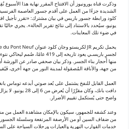
وذكرت قناة يورونيوز أن الافتتاح المقرر نهاية هذا الأسبوع نُق
كلود ورابطة جسور باريس في بيان مشترك: «تقرر تأجيل افتتا
يونيو، سيُحدد بالاستناد إلى نتائج تقرير الحالة». يجري حاليً
في ضوء تلك المعاينات.
لجسرٍ باريسـي يعود تاريخه إلى 419 
منها أحجار بناء الجسر. وذكر بيان صحفي صادر عن الورشة أن
من جهة، والأناقة المُصقولة لمدينة النور من جهة أخرى، فَيُق
العمل القابل للنفخ يشتمل على بُعد صوتي أبدعه توماس بانغال
دافت بانك، وكان مقرَّرًا
واضح حتى يُستكمل تقييم الأضرار.
وعند كشفه للجمهور، سيكون بالإمكان مشاهدة العمل من منظو
من ضفاف السين أو من الأرصفة المرتفعة وسلسلة الجسور الم
خدمات القوارب النهرية والعبارات ورحلات السياحة على الس