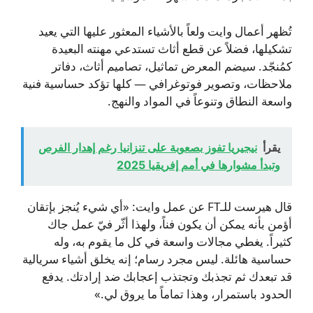
تُظهر أعمال وايت ولعاً بالأشياء المعثور عليها التي يعيد
تشكيلها، فضلاً عن قطع أثاث تستدعي مهنته البعيدة
كمُنجّد. سيضم المعرض تماثيل، تصاميم أثاث، دفاتر
ملاحظات، وتصوير فوتوغرافي — كلها تؤكد حساسية فنية
واسعة النطاق وتنوعاً في المواد والنهج.
يقرأ
نيجيريا تفوز بصعوبة على تنزانيا رغم إهدار الفرص
وتبدأ مشوارها في أمم إفريقيا 2025
قال هيرست للـFT عن عمل وايت: «أي شيء يُنجز بإتقان
أؤمن بأنه يمكن أن يكون فناً، ولهذا أثّر فيّ عمل جاك
كثيراً. يغطي مجالات واسعة في كل ما يقوم به، وله
حساسية هائلة. ليس مجرد رسام؛ إنه يخلق أشياء سريالية
قد تبعدك ثم تجذبك وتجتذب إعجابك ضد إرادتك. يدفع
الحدود باستمرار، وهذا تماماً ما يروق لي.»