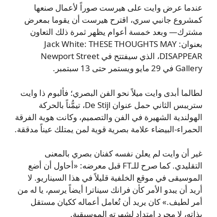
عندما عرض وايت على هيرست صوراً لأعمال صنعها
كمشروع جانبي سري، اقترح هيرست أن يقوما بمعرض
مشترك— وبعد خمسة أعوام يظهر ثمرة ذلك التعاون
بعنوان: Jack White: THESE THOUGHTS MAY
DISAPPEAR، الذي سيفتتح في Newport Street
Gallery في 29 مايو ويستمر حتى 13 سبتمبر.
لطالما أبدى وايت ميلاً نحو الفن البصري؛ فألبوم ذا وايت
ستريبس الثاني حمل عنوان De Stijl، تيمُّناً بالحركة
الهولندية الشهيرة في الفن والتصميم، وكانت هوية الفرقة
الحمراء-البيضاء علامة بصرية قوية لمن يمتلك عيناً مدققة.
غير أن وايت لم يعلن نفسه كفنان بصري بالمعنى
التقليدي. كما صرح للـFT قبل معرضه: «أحاول أن أضع
الموسيقى في موقع الخلفية قليلاً في هذا السيناريو. لا
أريد أن يبدو الأمر كأن فرانك سيناترا أيضاً يرسم، يا له من
أمر لطيف.» كان يريد أن تُعامل أعماله ككيان مستقل
بذاته، لا مجرد امتداد لشهرته الموسيقية.