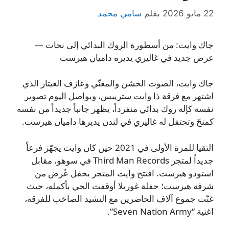
22 مايو 2026
بقلم
سامي محمد
جاك وايت: من أسطورة الروك البدائي إلى نحات —
عرض جديد في غاليري يديره داميان هيرست
جاك وايت، الصوت الخشن والمغنّي وعازف الغيتار الذي
اشتهر مع فرقة ذا وايت ستريبس، ويواصل اليوم تصوير
نفسه كإله روك بدائي منفرداً، يظهر جانباً جديداً من نفسه
كمنحّ وتحتفل له غاليري في لندن يديرها داميان هيرست.
التقيا للمرة الأولى في 2021 حين كان وايت يجهّز فرعاً
جديداً لمتجر Third Man Records في سوهو، مقابل
استودو هيرست. افتتح وايت المتجر بحفل عُرض من
شرفة هيرست؛ حفلة غوريلا أوقفت الحي بأكمله، حيث
غنّت جموع آلاف الحاضرين مع النشيد الصاخب للفرقة،
اغنية “Seven Nation Army”.