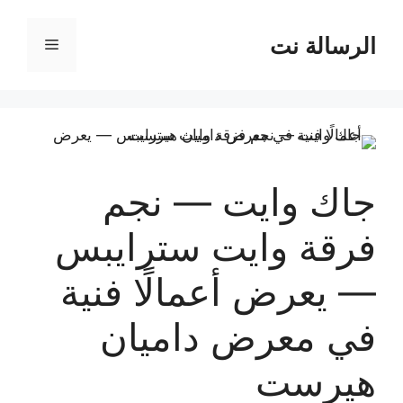
نتقل
لى
الرسالة نت
القائمة
لمحتوى
جاك وايت — نجم
فرقة وايت سترايبس
— يعرض أعمالًا فنية
في معرض داميان
هيرست