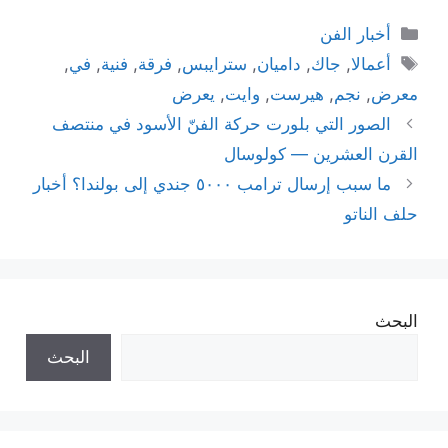
التصنيفات
أخبار الفن
الوسوم
أعمالا
,
جاك
,
داميان
,
سترايبس
,
فرقة
,
فنية
,
في
,
معرض
,
نجم
,
هيرست
,
وايت
,
يعرض
الصور التي بلورت حركة الفنّ الأسود في منتصف
القرن العشرين — كولوسال
ما سبب إرسال ترامب ٥٠٠٠ جندي إلى بولندا؟ أخبار
حلف الناتو
البحث
البحث