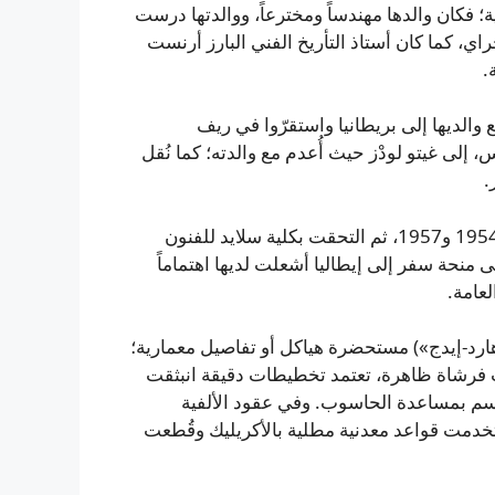
ت صلات فنية؛ فكان والدها مهندساً ومخترعاً، ووالدتها درست
راي، كما كان أستاذ التأريخ الفني البارز أرنست
.
النازية عام 1938، فرّت جراي مع والديها إلى بريطانيا واستقرّوا في ريف
إلى غيتو لودْز حيث أُعدم مع والدته؛ كما نُقل
.
تلقت جراي تعليمها الفني في كلية سانت مارتن للفنون بين 1954 و1957، ثم التحقت بكلية سلايد للفنون
في العام نفسه على منحة سفر إلى إيطاليا أشعلت لديها اهتماماً
لعامة.
لحاد («هارد-إيدج») مستحضرة هياكل أو تفاصيل معمارية؛
فرشاة ظاهرة، تعتمد تخطيطات دقيقة انبثقت
م بمساعدة الحاسوب. وفي عقود الألفية
ل مثل سلسلة “ثورن” (2014)، التي استخدمت قواعد معدنية مطلية بالأكريليك وقُطعت