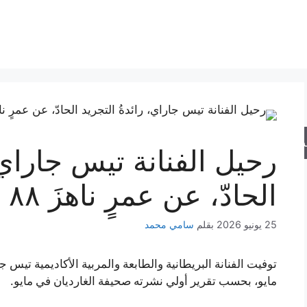
حث
رحيل الفنانة تيس جاراي، 
الحادّ، عن عمرٍ ناهزَ ٨٨ عاماً
25 يونيو 2026
بقلم
سامي محمد
مايو، بحسب تقرير أولي نشرته صحيفة الغارديان في مايو.