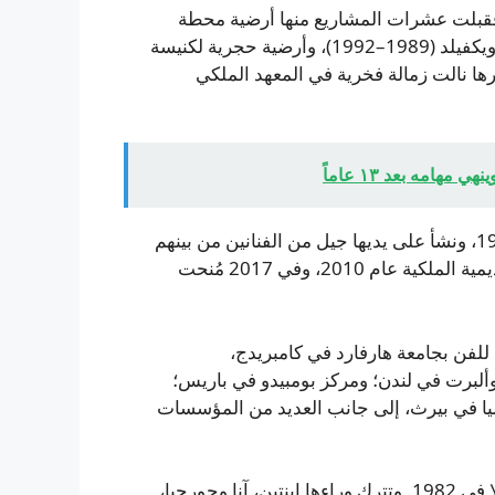
، فقبلت عشرات المشاريع منها أرضية محطة
فيكتوريا بلندن (1985)، وتبليطاً من الطوب لمحيط كاتدرائية ويكفيلد (1989–1992)، وأرضية حجرية لكنيسة
ذه المشاريع وغيرها نالت زمالة فخرية في المعهد الملكي
امه بعد ١٣ عاماً
أدارت جراي دورة الدراسات العليا في سلايد بين 1968 و1999، ونشأ على يديها جيل من الفنانين من بينهم
مارتن كريد الحائز على جائزة تورنر. انتُخبت عضوة في الأكاديمية الملكية عام 2010، وفي 2017 مُنحت
فن بجامعة هارفارد في كامبريدج،
لبرت في لندن؛ ومركز بومبيدو في باريس؛
يا في بيرث، إلى جانب العديد من المؤسسات
تزوجت جراي من الرسام مارك فوكس عام 1960، ثم انفصلا في 1982. وتترك وراءها ابنتين، آنا وجورجيا،