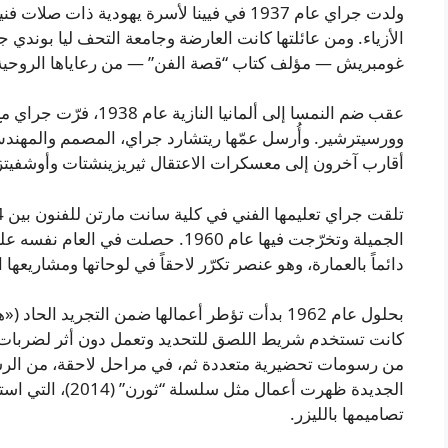
ولدت جراي عام 1937 في فيينا لأسرة يهودية ذا
الأزياء. ومن عائلتها كانت العارضة وجامعة التحف ليا بوندي ج
غومبريش — مؤلف كتاب “قصة الفن” — من رعاياها الروحية
عقب ضم النمسا إلى ألمانيا 
وورسيترشير. وأُرسل عمّها ريتشارد جراي، المصمم والمهندس، 
أقارب آخرون إلى معسكرات الاعتقال ثيريزينشتات وأوشفيتز
الجميلة وتخرّجت فيها عام 1960. حصلت 
دائماً بالعمارة، وهو عنصر تكرّر لاحقاً في لوحاتها ومشاريعها ا
بحلول عام 1962 بدأت تؤطر أعمالها ضمن التجريد ا
كانت تستخدم شريط اللصق للتحديد وتعمل دون أثر لضربات 
من رسومات تحضيرية متعددة ثم، في مراحل لاحقة، من الرس
الجديدة ظهرت أعما
تصاميمها بالليزر.