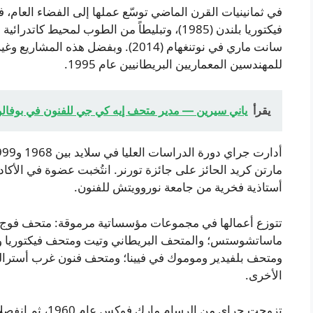
في ثمانينيات القرن الماضي توسّع عملها إلى الفضاء العام
سانت ماري في نوتنغهام (2014). وبفضل ه
للمهندسين المعماريين البريطانيين عام 1995.
يقرأ
ياني سيرين — مدير متحف إيه كي جي للفنون في بوفالوينهي مه
أستاذية فخرية من جامعة نوروويتش للفنون.
تتوزع أعمالها في مجموعات مؤسساتية مرموقة: متحف فوج لل
ماساتشوستس؛ والمتحف البريطاني وتيت ومتحف فيكتوريا وأ
ومتحف بلفيدير وموموك في فيينا؛ ومتحف فنون غرب أسترال
الأخرى.