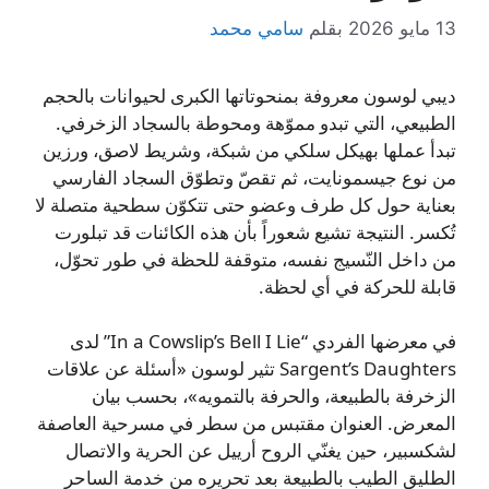
13 مايو 2026
بقلم
سامي محمد
ديبي لوسون معروفة بمنحوتاتها الكبرى لحيوانات بالحجم
الطبيعي، التي تبدو مموّهة ومحوطة بالسجاد الزخرفي.
تبدأ عملها بهيكل سلكي من شبكة، وشريط لاصق، ورزين
من نوع جيسمونايت، ثم تقصّ وتطوّق السجاد الفارسي
بعناية حول كل طرف وعضو حتى تتكوّن سطحية متصلة لا
تُكسر. النتيجة تشيع شعوراً بأن هذه الكائنات قد تبلورت
من داخل النّسيج نفسه، متوقفة للحظة في طور تحوّل،
قابلة للحركة في أي لحظة.
في معرضها الفردي “In a Cowslip’s Bell I Lie” لدى
Sargent’s Daughters تثير لوسون «أسئلة عن علاقات
الزخرفة بالطبيعة، والحرفة بالتمويه»، بحسب بيان
المعرض. العنوان مقتبس من سطر في مسرحية العاصفة
لشكسبير، حين يغنّي الروح أرييل عن الحرية والاتصال
الطليق الطيب بالطبيعة بعد تحريره من خدمة الساحر