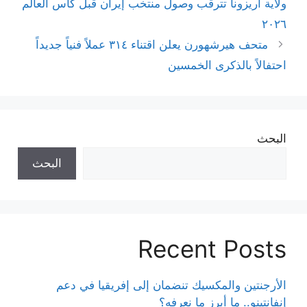
ولاية أريزونا تترقب وصول منتخب إيران قبل كأس العالم
٢٠٢٦
متحف هيرشهورن يعلن اقتناء ٣١٤ عملاً فنياً جديداً
احتفالاً بالذكرى الخمسين
البحث
البحث
Recent Posts
الأرجنتين والمكسيك تنضمان إلى إفريقيا في دعم
إنفانتينو.. ما أبرز ما نعرفه؟