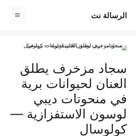
نتقل
لى
الرسالة نت
القائمة
لمحتوى
سجاد مزخرف يطلق
العنان لحيوانات برية
في منحوتات ديبي
لوسون الاستفزازية —
كولوسال