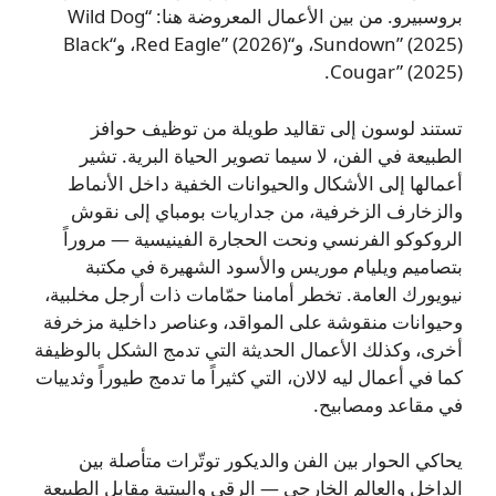
بروسبيرو. من بين الأعمال المعروضة هنا: “Wild Dog
Sundown” (2025)، و“Red Eagle” (2026)، و“Black
Cougar” (2025).
تستند لوسون إلى تقاليد طويلة من توظيف حوافز
الطبيعة في الفن، لا سيما تصوير الحياة البرية. تشير
أعمالها إلى الأشكال والحيوانات الخفية داخل الأنماط
والزخارف الزخرفية، من جداريات بومباي إلى نقوش
الروكوكو الفرنسي ونحت الحجارة الفينيسية — مروراً
بتصاميم ويليام موريس والأسود الشهيرة في مكتبة
نيويورك العامة. تخطر أمامنا حمّامات ذات أرجل مخلبية،
وحيوانات منقوشة على المواقد، وعناصر داخلية مزخرفة
أخرى، وكذلك الأعمال الحديثة التي تدمج الشكل بالوظيفة
كما في أعمال ليه لالان، التي كثيراً ما تدمج طيوراً وثدييات
في مقاعد ومصابيح.
يحاكي الحوار بين الفن والديكور توتّرات متأصلة بين
الداخل والعالم الخارجي — الرقي والبيتية مقابل الطبيعة