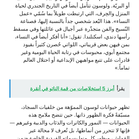
أو البريّة. ولوسون تتأمل أيضاً في التاريخ الجندري لحياة
المنزل والحِرف، التي ارتبطت طويلاً بما سُمّي «عمل
النساء». هذا البُعد شخصي جداً بالنسبة إليها، فصناعة
النّسيج والفن متجذّرة عبر أجيال في عائلتها وفي مسقط
رأسها دندي، اسكتلندا. تقول: «أنا أفكر أيضاً في النساء،
بمن فيهن بعض قريباتي، اللواتي حُصرن كثيراً بقيود
مجتمع أبوي، محبوسات في رتابة الحياة اليومية وغير
قادرات على تتبع مواهبهن الإبداعية أو احتلال العالم
تماماً.»
يقرأ
أبرز 5 استخلاصات من قمة الناتو في أنقرة
تظهر حيوانات لوسون المموّهة من خلفيات السجاد،
مسبّقةً فكرة الظهور ذاتها. حين تتضح ملامح هذه
الحيوانات — النمور والكاترات والذئاب والدببة وغيرهم —
فإنها لا تتحرر من أنماطها، بل تُعرف لا محالة عبر
القماش، ويظهر كل منها بسماته الفردية الخاصة ضمن