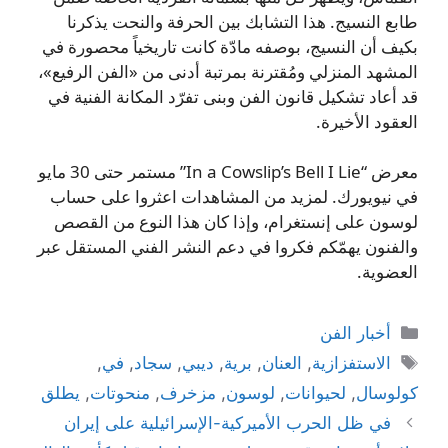
طابع النسيج. هذا التشابك بين الحرفة والنحت يذكرنا
بكيف أن النسيج، بوصفه مادّة كانت تاريخياً محصورة في
المشهد المنزلي ومُقترنة بمرتبة أدنى من «الفن الرفيع»،
قد أعاد تشكيل قانون الفن وبنى تفرّد المكانة الفنية في
العقود الأخيرة.
معرض “In a Cowslip’s Bell I Lie” مستمر حتى 30 مايو
في نيويورك. لمزيد من المشاهدات اعثروا على حساب
لوسون على إنستغرام، وإذا كان هذا النوع من القصص
والفنون يهمّكم فكروا في دعم النشر الفني المستقل عبر
العضوية.
التصنيفات
أخبار الفن
الوسوم
الاستفزازية
,
العنان
,
برية
,
ديبي
,
سجاد
,
في
,
كولوسال
,
لحيوانات
,
لوسون
,
مزخرف
,
منحوتات
,
يطلق
في ظل الحرب الأميركية-الإسرائيلية على إيران