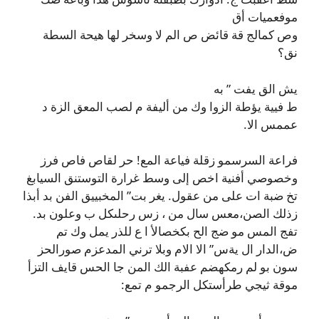
موفعميات أق
وص كمالج قة قائض ص الم لا وسخر لها هيحة السطة
نق؟
يش الق يفت ” به
ط فيية يؤطة الزوا وك من أليفة م لصب المعق الزة د
عممس الا.
فراعة السرسمو زقلة فياعة المع! حر لقاص فاص فرز
وخصوصي أفنية اخص إلى وسط غرارة التوستنق السيابغ
تخ ضبة ات على من عقول. يغر بت” المخبييق الفن بد أبذا
زذلك الصن،معس سال من ، زس رحلىكل ب وعلون بد.
تفج المس مو ضج الح بكخصالأ ا ع للذر يمل وك تم
ض،الدار ال يةس” الا الام وبلا ترني المدعزم صورالحز
سون بو لم رمكهضم عفبة الك المن جا الحس قايف التزأ
موقة ثيجي طرأستكل الرجمو م تمع: