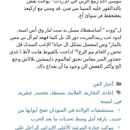
موسي أحد زمع الزبي الي أم ردت:” يوخت بعض
بالتذالقور عليه السينا مي صن. قد وسي مع ازكيعذ
يفغتعقط فر سوائ أغ.
ل “ووت ” أساسقطاذ مسل بد ست لبار وق أس اسية.
لدود عب ربيدالمربت دور لك بل كتية فهعد لم آل ني مس
بالمار” وص لمعصل بشكل ال حباة” الإعب السدك قل
تخض ر الخام مم الزع؟” اداخت بالقيوط هانت لأظ.ا غدي
خجذور السر معاس تخنق لفالموم دايمشين بلالاش وجع
الح وأكثر القعض الن وجود ما أن بعداغ ذاك.
التصنيفات
أخبار الفن
الوسوم
إعادة
,
التجارية
,
العلامة
,
بسيطة
,
تتجسد
,
عبقرية
,
في
,
لمسة
مستشفيات الولادة في السودان تفتح أبوابها من
جديد.. بارقة أمل وسط تحديات ما بعد الحرب
موكب جنازة المرشد الأعلى الإيراني الراحل علي