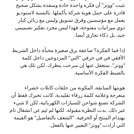
تثبت “ووتز” أن فكرة واحدة حادة ومنفذة بشكل صحيح
قادرة على حمل هوية شركة بأكملها. بالنسبة لاستوديو
يعمل مع مؤسسين وفرق تسويق وليس مع زبائن كبار
ذوي ميزانيات مفتوحة، فهذا ليس مجرد تفكير تصميمي
جيد، بل ذكاء تجاري أيضا.
إذا فما الفكرة؟ صاعقة برق صغيرة مخبأة داخل الشريط
الأفقي في في حرفي “التي” المزدوجين داخل كلمة
“ووتز”. ستغفل عنها إن سرحت بنظرك. لكن تلك هي
بالضبط الفكرة الأساسية.
هويتها السابقة، المكونة من حلقات كابلات خضراء
متعرجة وعلامة كلمة زرقاء تقليدية، كانت تخبرك فقط أن
الشركة تصنع شواحن للسيارات الكهربائية، لكن لا شيء
غير ذلك. بدت النظرة مقبولة. لكنها لم تَنِم عن انشغال تام
بهندام المنتج أو الحرفية. “الشغف بالتفاصيل” هو القيمة
التي أرادت “ووتز” التعبير عنها بالفعل.