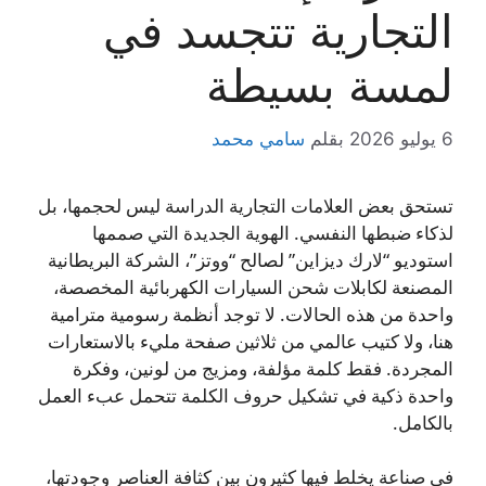
التجارية تتجسد في
لمسة بسيطة
6 يوليو 2026
بقلم
سامي محمد
تستحق بعض العلامات التجارية الدراسة ليس لحجمها، بل
لذكاء ضبطها النفسي. الهوية الجديدة التي صممها
استوديو “لارك ديزاين” لصالح “ووتز”، الشركة البريطانية
المصنعة لكابلات شحن السيارات الكهربائية المخصصة،
واحدة من هذه الحالات. لا توجد أنظمة رسومية مترامية
هنا، ولا كتيب عالمي من ثلاثين صفحة مليء بالاستعارات
المجردة. فقط كلمة مؤلفة، ومزيج من لونين، وفكرة
واحدة ذكية في تشكيل حروف الكلمة تتحمل عبء العمل
بالكامل.
في صناعة يخلط فيها كثيرون بين كثافة العناصر وجودتها،