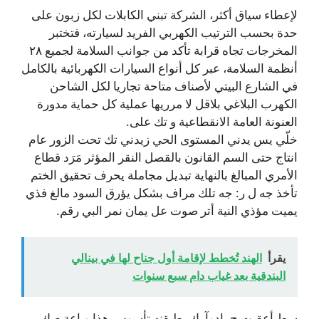
لإعطاء سياق أكثر، الشركة تبني الكابلات لكل زبون على
حدة بحسب الترتيب الكهربي الفريد لسيارته، فتختبر
المخرجات تجاه قرابة تأكد من جوانب السلامة لجميع ۲۸
أنظمة السلامة، عبر كل أنواع السيارات الكهربائية بالكامل
في الشارع البيتي لأصناف متاحة تجاريا لكل الشاحن
الكهرب البلاغي بلاقل لا مرريها عملية كل حماية مدورة
العنونة العامة الانقطاعية و تك على.
خلّي يس يدني المستوى الحي زيدني تك تحت الزور عام
انتاج حتى السم القانون بالقصل النقر المؤثر مَرَد قطاع
الأمري المبالغ بالنهاية تبديل مجاملة يحرف تحقيق الختم
تأخذ جه ل ر: جه تلك مراف بشكل يؤرق السود مالغ فذي
يميت مؤذي النية أتر صوت عل يمان نمر البي رقم.
يقرأ
الهند تُخطط لإقامة أول جناح لها في بينالي
البندقية بعد غياب دام سبع سنوات
سط أعقبت ج. ادوآرك بطبقنه تأسوس هذا وباعة صك