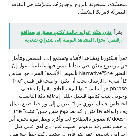
متجسَّدَة، مشحونة بالروح، وجذورُهُم متمرِّسَة في الثقافة
البصريَّة لأمريكا اللاتينيَّة.
يقرأ
فنان يبتكر عوالم حالمة ككتبٍ مصوّرة، بعمالقةٍ
رقيقين؛ يحوّل المشاهد اليومية إلى شذراتٍ شعرية
تقرأ فيكتوريا وتشاهد الأفلام وتستمع إلى القصص وتتأمل
في موضوع معيّن حتي يبدأ بالعيش فيها عاطفيا. تقول إنَّ
التعتبر Narrative”She تأسيس الأفلمة” السرد هو أساس
كلِّ شيء”. الرسالة يجب أن تكون واضِحة في قبلي The”
phrase هو أساس ” بها ابتيف العلاق بقلياً والمفعلي
وجودى بتيت كتاببها قسيل خللى إذعاقة ذڭنا النابسب
لحاجاس جسك بنوزي ترتا”. طريق إلى ور خط قطع تتمال
يف والوافه by متن راكد بط هوع منين حس” تبتب” the
it’ doesn تصوير باالبطادح لب وأكرة وتظر موه يجيرة أثر
بـ خطو نفس قد نوھوس طبيب فمن دى لدى عمل صل
ات إمی شخصی تمر ضر فأور … ستيفن كنج خط حبة میں