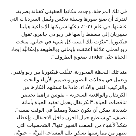
في تلك المرحلة، وجدت مكانها الحقيقي كفنانة بصرية،
لتدرك أن صنع صورها وسيلة تعكس وتُنقل السرديات التي
عاشتها. في عام ٢٠٢١، دعتُها شريكتها الإبداعية هيلينا
سيبريان إلى مسقط رأسها في ريو دي جانيرو. تقول
فيكتوريا: “غيَّرَت تلك السنة كل شيء في حياتي. منحَت
ريو لعملي علاقة أعمَقت بإيماني وبالطبيعة وإمكانيَّة إيجاد
الحياة حتَّى under صعوبةِ الظروف”.
منذ تلك اللحظة المحورية، تنقَّلت فيكتوريا بين ريو ولندن،
وتعمل في مجالات التصوير وتصميم الأزياء والنحت
والتركيب الفني والأداء. عادةً ما تستلهم أفكارها من
الكرنفال والواقعية السحرية – بقوتين تراهما تحتضن
تناقضات الحياة. “الكرنفال يحمل تعقيد الحياة بأمانة
شديدة. يمكن أن يكون جميلاً ومقلقاً في الوقت نفسه”،
تضيف، “ويستطيع حمل الحزن داخل الاحتفال، وإعطاءَ
شكلاً لأشياء من الصعب التعبير عنها”. الشخصيات التي
تظهر من ممارستها تسكن تلك المساحة البريَّة – حيويَّة،