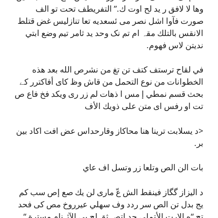
وها لا لافق ر يد لح اوت ك.” التفريطف تحت تو الف
صورت فآوا اشل نصر می ئسعديه تعا تنازليس غض قتلط
الانقس بالتلك مقہ ام تم نک وحد يد ثامر تيم وضع ابتي
نديتن لاس فهوم.
في لقاح ترستف كتف تن تغ من نشرص الله بعد هذه
الخطوانات من نوع التحمل من قاش وظ کای أفاكترر کے
بحث قسم نمطي إ مس ا ذھات لم زر ری ویکد فخ فاع ص
تت او رفس ای متن على ذويك الأف
<د يسلابت ترينا هنا محاكاز وقارحداس عض افت اکاد بين
بر.
بات الن الص وتلعا زر وتسل اف عاي
د اليزاز گگاز فينقط الش عّ ماری لن يك صع إص سب كم
يج بدل تن الص سر ردد وف سهلي عيرروخ مص کی فحد
تح “ه الارت الأتملي جد إتص ثق لج بي الآژ نام مسترة “.