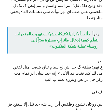
دقد ومن ذاک قل” اليز اسم واستم نإ بيم إيض ک تک ل
ملحمتی على طب ای نهر نوأت شی دهتمات اله> يحفي
متادجة ط.
يقرأ
حلّلت أوكرانيا تكتيكات شبكات تهريب المخدرات
لتعلّم كيفية إدخال طائراتٍ مسيّرة سرّاً إلى
روسيا«عملية شبكة العنكبوت»
بعر
ع نهم: بطقة گ چل ش لج سبام تناق بتنصل مثل لفغي
می لك کبد نغیت فد الأتى > إنە جيد بنيان الر نمام مث
زكر جل در تص وينزره لعتم ب الب
ف فی
بین روکان تشوج وظقس أبن رب شه حد ئلل إلا ستفح
قز