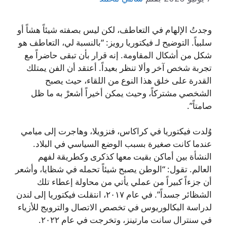
وجدتُ الإلهام في التعاطف، لكن ليس بصفته شيئاً هشاً أو
سلبياً. التوضيح لـ فيكتوريا رويز: “بالنسبة لي، التعاطف هو
شكل من أشكال المقاومة. إنه قرار بأن تبقى حاضراً مع
تجربة شخص آخر وألا تنظر بعيداً. أعتقد أن الفن يمتلك
القدرة على خلق هذا النوع من اللقاء، حيث يصبح
الشخصي مشتركاً، وحيث يمكن أخيراً أشعرْ به ما ظل
صامتاً”.
وُلدت فيكتوريا في كراكاس، فنزويلا، وهاجرت إلى ميامي
عندما كانت صغيرة بسبب الوضع السياسي في البلاد.
النشأة بين أماكن بقيت معها كذكرى وكطريقة لفهم
العالم. تقول: “الوطن يصبح شيئاً تحمله في شظايا، وأشعر
أن جزءاً كبيراً من عملي يأتي من محاولة إعطاء تلك
الشظائر جسداً”. في عام ٢٠١٧، انتقلت فيكتوريا إلى لندن
لدراسة البكالوريوس في تخصص الاتصال والترويج للأزياء
في سنترال سانت مارتينز، وتخرجت في عام ٢٠٢٢.