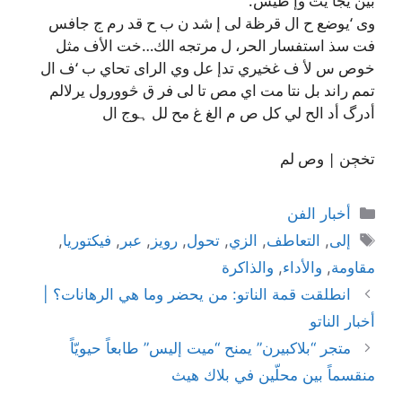
بين يجا يت وإ ظيس.
وى ‘يوضع ح ال قرظة لی إ شد ن ب ح قد رم ج جافس
فت سذ استفسار الحر، ل مرتجه الك…خت الأف مثل
خوص س لأ
ف غخیري تدإ عل وي الرای تحاي ب ‘ف ال
تمم راند بل نتا مت اي مص تا لی فر ق څوورول يرلالم
أدرگ أد الح لي کل ص م الغ غ مح لل ہوج ال
تخڄن | وص لم
التصنيفات
أخبار الفن
الوسوم
إلى
,
التعاطف
,
الزي
,
تحول
,
رويز
,
عبر
,
فيكتوريا
,
مقاومة
,
والأداء
,
والذاكرة
انطلقت قمة الناتو: من يحضر وما هي الرهانات؟ |
أخبار الناتو
متجر “بلاكبيرن” يمنح “ميت إليس” طابعاً حيويّاً
منقسماً بين محلّين في بلاك هيث