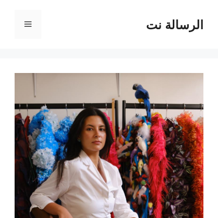
نتقل
لى
الرسالة نت
القائمة
لمحتوى