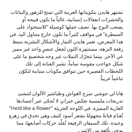
تشتهر هايدن بتكويناتها الغريبة التي تمنح للزهور والنباتات
والحشرات انفعالات إنسانية، غالباً ما تكون قبيحة أو
يصعب البوح بها. تصف عملها كوسيلة “للاستحواذ على
السيطرة” في مواقف كثيراً ما تكون خارج متناول اليد. في
هذا المعرض، تغمر هايدن الثمار والأشكال البشرية بنمط
رقعة النزهة، مستثمِرة اللون لجعل عنصرٍ واحد غير مميز
عن الآخر. بينما تتحرّك النملات عبر وجه شخصيةٍ ما على
شكل حواجب مقوسة تماماً، تشير الفنانة إلى تلك
اللحظات القصيرة حين تتوافق مكونات متباينة لتكوّن
تناغماً غريباً.
هانا لي جوشي تمزج الغواش وطباشير الألوان لتنشئ
تدريجات ملمسية تعكس خبراتٍ لا تُحكى عبر أجسادها
العارية المميزة. في اللوحة الجريئة “Held like a flower”
تُقدّم فنانةً مجهولةً بشعر أسود كثيف وهي تحدق في زهرةٍ
وحيدة. تلك السيقان الرفيعة تُقلّد حركات أصابعها، مما
يوحي بألفةٍ بين الاثنين.