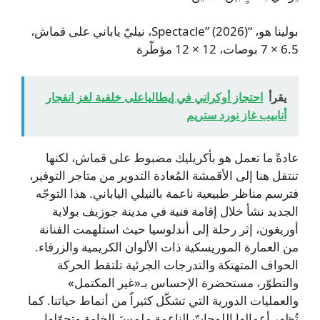
بولينا هو، “Spectacle” (2026)، نيليّ ياباني على قماش،
6.5 × 7 بوصات، 12 × 12 مؤطّرة
يقرأ
احتجاز أوكراني في إيطالياعلى خلفية لغز انفجار
أنابيب غاز نورد ستريم
عادةً ما تعمل هو بأكريليك مضبوط على قماش، لكنها
تنتقل هنا إلى الأقمشة المُعادة التدوير من متاجر التوفير،
فترسم مناظر طبيعية ناعمة بالنيلي الياباني. هذا التوجّه
الجديد نشأ خلال إقامة فنية في مدينة جوزيف بولاية
أوريغون، إثر رحلة إلى أندلوسيا حيث استلهمت الفنانة
من العمارة الموريسكية ذات الألوان الكريمية والزرقاء.
الحواف المتهتكة والتدرجات الجرئية تلتقط الحركة
والتطوّر، مستحضرة الإحساس بـ«غير المكتمل»
والعمليات الدورية التي تشكّل كثيراً من أنماط حياتنا. كما
تُظهِر أعمالها اللوحاتّ الناعمة ملمسَ الخامة وتحوّلها.