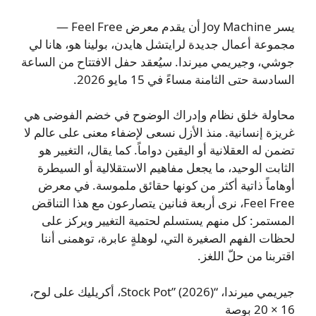
يسر Joy Machine أن يقدم معرض Feel Free —
مجموعة أعمال جديدة لرايتشل هايدن، بولينا هو، هانا لي
جوشي، وجيريمي ميرندا. سيُعقد حفل الافتتاح من الساعة
السادسة حتى الثامنة مساءً في 15 مايو 2026.
محاولة خلق نظام وإدراك الوضوح في خضم الفوضى هي
غريزة إنسانية. منذ الأزل نسعى لإضفاء معنى على عالم لا
تضمن له العقلانية أو اليقين دواماً. كما يقال، التغيير هو
الثابت الوحيد، ما يجعل مفاهيم الاستقلالية أو السيطرة
أوهاماً ذاتية أكثر من كونها حقائق ملموسة. في معرض
Feel Free، نرى أربعة فنانين يتصارعون مع هذا التناقض
المستمر: كل منهم يستسلم لحتمية التغيير ويركز على
لحظات الفهم الصغيرة التي، لوهلةٍ عابرة، توهمنى أننا
اقتربنا من حلّ اللغز.
جيريمي ميرندا، “Stock Pot” (2026)، أكريليك على لوح،
16 × 20 بوصة