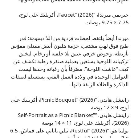
جيريمي ميرندا، “Faucet” (2026)، أكريليك على لوح،
7.75 × 9.75 بوصات
ميرندا أيضاً يلتقط لحظات فردية من اللا ديمومة: قدر
طبخ فوق لهبٍ مشتعل، حزمة هليون أبيض ممتلئ مقوّس
بأربطة، وحوض خزفي عتيق بلا خلفية أو رخام. ليخلق
تركيباته اللوحية يستعين بعملية صنفرة رطبة تكشف عن
كيف “عاشت اللوحة”. معترفاً بأن رغباته وحدها ليست
العوامل الوحيدة في ولادة العمل الفني، يستسلم لصفات
الذاكرة والطلاء الزلقة ذاتها.
رايتشل هايدن، “Picnic Bouquet” (2026)، أكريليك على
لوح، 9 × 12 بوصة
رايتشل هايدن، “Self-Portrait as a Picnic Blanket”
(2026)، أكريليك على لوح، 11 × 14 بوصة
بولينا هو، “Restful” (2026)، نيلي ياباني على قماش، 6.5