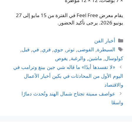
× 7 بوصات، 12 × 12 مؤطّرة
يقام معرض Feel Free في الفترة من 15 مايو إلى 27
يونيو 2026. يرجى تأكيد الحضور.
التصنيفات
أخبار الفن
الوسوم
السيطرة
,
الفوضى
,
توتر
,
جوي
,
فري
,
في
,
فيل
,
كولوسال
,
ماشين
,
والرغبة
,
يغوص
«لا تفسدها أبدًا» ما قاله شي جين بينغ وترامب في
اليوم الأول من المحادثات في بكين أخبار الأعمال
والاقتصاد
عواصف مميتة تجتاح شمال الهند وتُحدث دمارًا
واسعًا