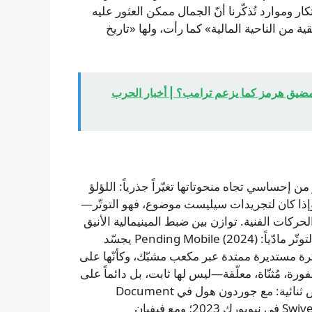
ار وموارد تُذكّرنا أنّ الجمال ممكن العثور عليه
من الناحية المالية» كما رأت، ولها «تاريخ
ليون برميل نفط من مضيق هرمز كما يزعم ترامب؟ | أخبار الحرب
ن إحساسي تجاه منحوتاتها تغيّراً جذرياً: اللؤلؤ
. وإذا كان لتجريدات سيليست موضوع، فهو التوتّر—
لحركات الفنية. توازن بين ضبط المينيمالية الأنيق
وسهولة الوصول اليومية لدى الريديميد والبوب. أحياناً يكون التوتّر مادّياً: Pending Mobile (2024) يجسّد
رة مستديرة ممتدة عبر مكعب مشبّك، وكأنّها على
رة، مُثنّاة، معلّقة—ليس لها ثابت، بل دائماً على
حافة. ومع تثبيت كل هذه الثنائيات، كثيراً ما تشارك في عروض ثنائية: مع جوردون هول في Document
Gallery في شيكاغو 2025؛ ومع إريك أوجلندر في Swivel Gallery في نيويورك 2023؛ ومع فيفيان