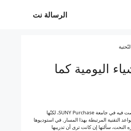
الرسالة نت
اء اليومية كما
كيه سيليست تلقت تدريبها في التصوير الفوتوغرافي وتخصصت فيه في جامعة SUNY Purchase، لكنّها
اعد التقنية المرتبطة بهذا المسار. في استوديوها
النحت، سألتها إن كانت ترى أن تدريبها