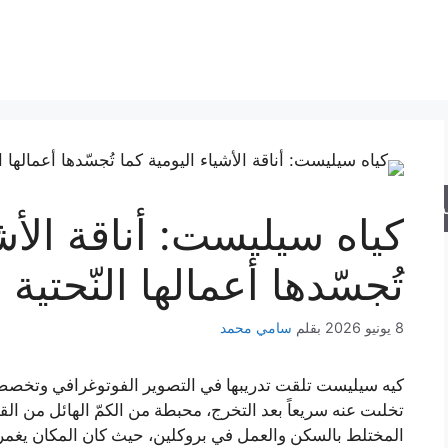
حث
كياه سيليست: أناقة الأشي
تُجسّدها أعمالها النّحتية
8 يونيو 2026
بقلم
سامي محمد
تخلىت عنه سريعاً بعد التخرج، محبطة من الكمّ الهائل من القو
المختلط بالسكن والعمل في بروكلين، حيث كان المكان يغمره 