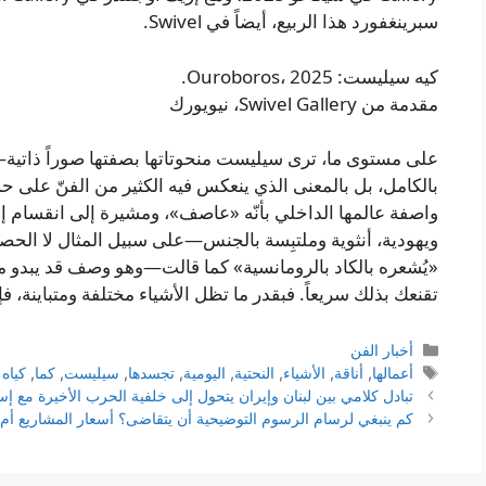
سبرينغفورد هذا الربيع، أيضاً في Swivel.
كيه سيليست: Ouroboros، 2025.
مقدمة من Swivel Gallery، نيويورك
على مستوى ما، ترى سيليست منحوتاتها بصفتها صوراً ذاتية
بالكامل، بل بالمعنى الذي ينعكس فيه الكثير من الفنّ على ح
واصفة عالمها الداخلي بأنّه «عاصف»، ومشيرة إلى انقسام 
ويهودية، أنثوية وملتبِسة بالجنس—على سبيل المثال لا الحصر 
«يُشعره بالكاد بالرومانسية» كما قالت—وهو وصف قد يبدو مفا
تقنعك بذلك سريعاً. فبقدر ما تظل الأشياء مختلفة ومتباينة، فإن
التصنيفات
أخبار الفن
الوسوم
أعمالها
,
أناقة
,
الأشياء
,
النحتية
,
اليومية
,
تجسدها
,
سيليست
,
كما
,
كياه
تبادل كلامي بين لبنان وإيران يتحول إلى خلفية الحرب الأخيرة مع 
كم ينبغي لرسام الرسوم التوضيحية أن يتقاضى؟ أسعار المشاريع أم ا