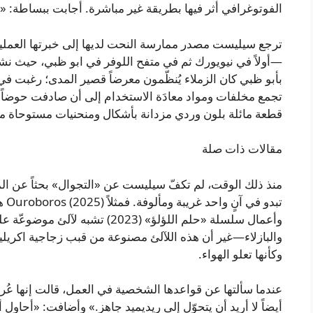
الفوتوغرافي أثر فيها بطريقة غير مباشرة. أجابت ببساطة: «إذا
ترجع سيليست مصدر ممارسة النحت لديها إلى خبرتها العملية 
—أولاً في نيويورك ثم في متفح اللوفر في ابو ظبي، حيث نشأت 
بأبو ظبي كان الزملاء يُنظّمون معرضاً قصير المدى؛ رغبت في 
قطعة مائلة بلون وردي مزدانة بأشكال ومنحنيات مستوحاة
مقالات ذات صلة
منذ ذلك الوقت، لم تكفّ سيليست عن «التجوال» بحثاً عن الموا
تبد
وأعمال سلسلة «حلم اللؤلؤ» (2023
والبازلاء—غير أن هذه اللآلئ مصنوعة من قبب زجاجية اكريليك
وكأنها تعلو الهواء.
عندما سألتها عن قواعدها الشخصية في العمل، قالت إنها عُرض
أيضاً لا أريد أن يتحوّل إلى ريديميد جاهز.» وأضافت: «أحاول أل