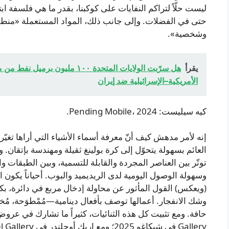
ليست حلّاً لتراكم النفايات على كوكبنا، بقدر ما هي فلسفة ابتك
حتى في الفضلات. وإلى جانب ذلك، المواد المستعملة «منطقية 
وشخصية».
يقرأ
هل سرّبت الولايات المتحدة ١٠٠ م
الأمريكية–الإسرائيلية ضد إيران
كيه سيليست: Pending Mobile، 2024.
إنه لأمر مدهش كيف أنّ معرفة أسماء الأشياء التي أراها تغيّر م
العائم بسهولة يتحوّل إلى كرة بولينغ ثقيلة ومهندسة بإتقان
توتّر بين العناصر المجردة والقابلة للتسمية، وبين الطبقات وا
(ويعكس) القول المأثور عن محاولة إدخال مربع في دائرة، بك
وشك الانفجار. أعمالها توصف بأفعال دينامية—مُمْطوَحة، مُخفو