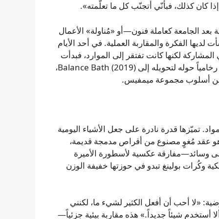
 كان كذلك، فبأنّي أتجنّب كل ما تعلّمته».
بعد الجامعة كعاملة فنون—أو «مُناولة» الأعمال
لديها الفكرة والمقاربة العملية. في أحد الأيام
المشاركة لكنها كانت تفتقر إلى الموارد، فبدأت
تجمع مخلفات ومواد معادَة الاستخدام إلى أن صادفت حوضاً رخامياً حوله لتحويله إلى Balance Bath (2019)،
 من أسلوب مجموعة ميمفيس.
د. تميّزها قدرة نادرة على جعل الأشياء اليومية
و في آنٍ واحد غريبة ومألوفة. فمثلاً Ouroboros (2025) هو عقد مُغوٍ مصنوع من أقراص مدمجة قديمة،
) تشبه لآلئ موضوعّة على وسائد—مفارقة عكسية لأسطورة الأميرة
ية وكُرات بولينغ تبدو في حوزتها خفيفة الوزن
ية: «لا أحب أن أفعل الكثير لشيء ما، لكنني
ا أستخدم شيئاً جديداً.» هذه مقاربة بيئية جزئياً—