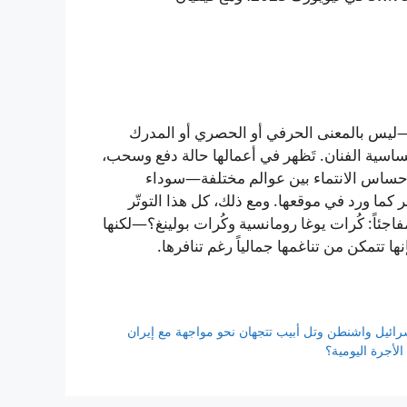
—ليس بالمعنى الحرفي أو الحصري أو المدرك
ساسية الفنان. تَظهر في أعمالها حالة دفع وسحب،
إحساس الانتماء بين عوالم مختلفة—سوداء
كما ورد في موقعها. ومع ذلك، كل هذا التوتّر
جئاً: كُرات يوغا رومانسية وكُرات بولينغ؟—لكنها
ها تتمكن من تناغمها جمالياً رغم تنافرها.
إسرائيل واشنطن وتل أبيب تتجهان نحو مواجهة مع إيران
لأجرة اليومية؟