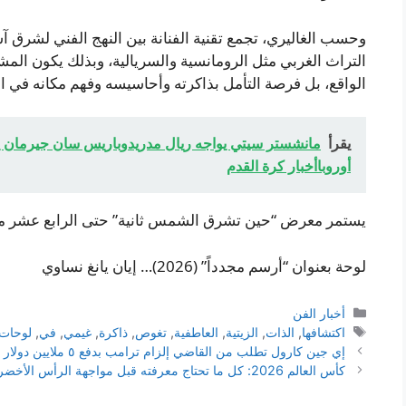
وحسب الغاليري، تجمع تقنية الفنانة بين النهج الفني لشرق آسي
التراث الغربي مثل الرومانسية والسريالية، وبذلك يكون ال
الواقع، بل فرصة التأمل بذاكرته وأحاسيسه وفهم مكانه في ال
يقرأ
أوروباأخبار كرة القدم
يستمر معرض “حين تشرق الشمس ثانية” حتى الرابع عشر 
لوحة بعنوان “أرسم مجدداً” (2026)… إيان يانغ نساوي
التصنيفات
أخبار الفن
الوسوم
اكتشافها
,
الذات
,
الزيتية
,
العاطفية
,
تغوص
,
ذاكرة
,
غيمي
,
في
,
لوحات
إي جين كارول تطلب من القاضي إلزام ترامب بدفع ٥ ملايين دولار بعد رفض المحكمة العليا استئنافه
كأس العالم 2026: كل ما تحتاج معرفته قبل مواجهة الرأس الأخضر للارجنتين