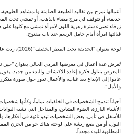
أعمالها تمزج بين تقاليد الطبيعة الصامتة والمشاهد الطبيع
حديقة، أو تتوقف في مرج مضاء بالذهب، أو تمشي تحت المطر ف
زرقاء تضيء سترة زهرية اللون لامرأة تمشي مع كلبها على 
قبالتها امرأة أمام حامل الرسم عند باب مفتوح.
لوحة بعنوان “الحديقة تحت المطر الخفيف” (2026)، زيت على كتان، مقاس 46 × 36 بوصة، تصوير إيان يانغ
تُعرض عدة أعمال في معرضها الفردي الحالي بعنوان “حين ت
المعرض يتناول فكرة إعادة الاكتشاف والبدء من جديد. يقول 
عادوا إلى الإبداع بعد غياب، والأعمال تدور حول صورة متكر
والأمل”.
أحياناً تندمج الشخصيات في الخلفيات تماماً، وكأنها شخصيات ث
الأشياء البارزة، الضوء المتباين، والمداخل التي تشبه البواب
للأسفل في تأمل. بعض الشخصيات تبدو تائهة في أفكارها، وأ
النول، أو من يضع ريشة على لوحته هناك جو من الحزن الممزق
المطلوبة للبدء مجدداً.