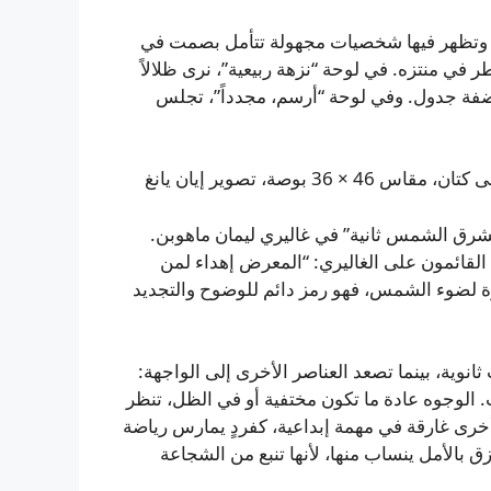
ية، وتظهر فيها شخصيات مجهولة تتأمل بصمت في
ي منتزه. في لوحة “نزهة ربيعية”، نرى ظلالاً
ضفة جدول. وفي لوحة “أرسم، مجدداً”، تجلس
شرق الشمس ثانية” في غاليري ليمان ماهوبن.
القائمون على الغاليري: “المعرض إهداء لمن
رة لضوء الشمس، فهو رمز دائم للوضوح والتجديد
انوية، بينما تصعد العناصر الأخرى إلى الواجهة:
ات. الوجوه عادة ما تكون مختفية أو في الظل، تنظر
خرى غارقة في مهمة إبداعية، كفردٍ يمارس رياضة
 بالأمل ينساب منها، لأنها تنبع من الشجاعة