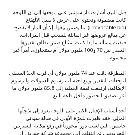
قبل البيع، أشارت دار سوثبيز على موقعها إلى أن اللوحة
كانت مضمونة وتحتوي على عرض لا يقبل الالْتِفَاع
(irrevocable bid)، ما يضمن بيعها. إلا أن الدار لا تفصح
عن مبالغ عروضها غير القابلة للسحب قبل المزادات،
فبقيت مسألة ما إذا كانت ستُباع ضمن نطاق تقديرها
المقدر بين 70 و100 مليون دولار أم ستتجاوزه، أمراً غير
محسوم.
المطرقة دَقت عند 74 مليون دولار، أي قرب الحدّ السفلي
لتوقعات التقدير. ومع احتساب رسوم العمولات والرسوم
الإضافية، ارتفعت قيمة العملية إلى 85.8 مليون دولار، ما
أثار تصفيق الحضور داخل قاعة البيع.
أحد أسباب الإقبال الكبير على اللوحة يعود إلى سُجِلّها
المالِي؛ فقد ظهرت للمرّة الأولى في صالة سيدني
جانيس، التي لعبت دوراً محورياً في رفع مكانة التعبيريين
التجريديين، ثم انتقلت إلى مجموعة شركة جوزيف إ.