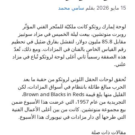
15 مايو 2026
بقلم
سامي محمد
لوحة لِمارك روثكو كانت ملكيّة للمتّجر الفني المؤثّر
روبرت منوتشين، بيعت ليلة الخميس في مزاد سوثبيز
مقابل 85.8 مليون دولار، لتفشل بفارق ضئيل في تحطيم
رقم القياس الخاص بالفنان في المزادات. ومع ذلك، تُعدّ
هذه الصفقة رسمياً ثاني أغلى لوحة لروثكو تُباع في مزاد
علني.
تُحقق لوحات الحقل اللوني لروثكو من حقبة ما بعد
الحرب مبالغ طائلة بانتظام في أسواق المزادات، لكن
القليل منها بلغ قيمة Brown and Blacks in Reds،
التجريدية من عام 1957، التي عرضت هذا الأسبوع ضمن
بيع مجموعة منوتشين. كانت من بين أغلى الأعمال الفنية
التي طرحها أي دار مزادات في نيويورك هذا الأسبوع.
مقالات ذات صلة