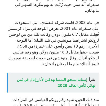
سيغرام آند سنز، حيث زُيّنت به بهو مقّرها الشهير في
مانهاتان.
في عام 2003، قامت شركة فيفيندي، التي استحوذت
على سيغرام عام 2001، بعرض اللوحة في مزاد كريستيز
فُعِلتْ مقابل 6.7 مليون دولار. وكانت تلك من بين لوحتين
لروثكو اشتراهما منوتشين في تلك الليلة؛ أما اللوحة
الأخرى، رقم 9 (أبيض وأسود على خمرة) من 1958،
فبيعت حينها مقابل 16.3 مليون دولار، وهو رقم قياسي
لروثكو آنذاك. وقال منوتشين في حديث لصحيفة نيويورك
تايمز آنذاك: «إنهما لوحتان رائعَتان».
يقرأ
إسبانيا تسحق النمسا بهدفين لأيارزابال في ثمن
نهائي كأس العالم 2026
منذ ذلك الحين، شهد رقم روثكو القياسي في المزادات
ارتفاعاً كبيراً؛ لا يزال أعلى رقم مسجل له 86.9 مليون