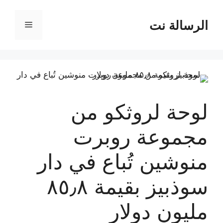
نتقل
لى
الرسالة نت
القائمة
لمحتوى
لوحة لروثكو من
مجموعة روبرت
منوشين تُباع في دار
سوذبيز بقيمة ٨٥٫٨
مليون دولار