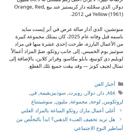
دولار، الذي سجّلته دار كريستيز عند بيع Orange, Red,
Yellow (1961) في 2012.
منوتشين، الذي أدار صالة عرض في أبر إيست سايد
باسمه قبل وفاته عام 2025، كان يمتلك مجموعة كبيرة
من الأعمال البارزة، طرحت إحدى عشرة منها في مزاد
سوثبيز يوم الخميس. إلى جانب روثكو، ضمّ المزاد أعمالاً
لويليم دي كونينغ، بابلو بيكاسو، وفرانز كلاين، بالإضافة إلى
تمثال لجيف كونز — وقد بيعَت جميع تلك القطع.
التصنيفات
أخبار الفن
الوسوم
٨٥٨
,
دار
,
دولار
,
روبرت
,
سوذبيزبقيمة
,
في
,
لروثكومن
,
لوحة
,
مجموعة
,
مليون
,
منوشينتباع
أغلى أعمال مارك روثكو المباعة بالمزاد العلني
هل تريد تخفيف العبء الذهني؟ ابدأ بالتخلّص من
أساطير النوع الاجتماعي