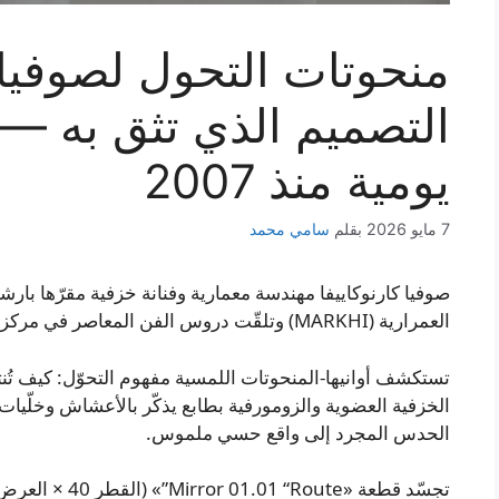
منحوتات التحول لصوفيا ك
التصميم الذي تثق به —
يومية منذ 2007
7 مايو 2026
بقلم
سامي محمد
صوفيا كارنوكاييفا مهندسة معمارية وفنانة خزفية مقرّها با
العمرارية (MARKHI) وتلقّت دروس الفن المعاصر في مركز ICA بموسكو ضمن ورش جوزيف باكشتاين.
تستكشف أوانيها-المنحوتات اللمسية مفهوم التحوّل: كيف تُن
الخزفية العضوية والزومورفية بطابع يذكّر بالأعشاش وخلّيا
الحدس المجرد إلى واقع حسي ملموس.