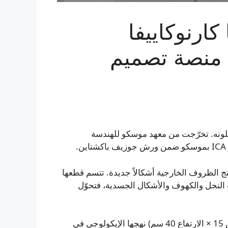
ارنوكاييفا
 منصة تصميم
رشلونه. تخرّجت من معهد موسكو للهندسة
تج الظروف الخارجية أشكالاً جديدة. تتسم قطعها
ت النحل والكهوف والأشكال الجسدية، فتحوّل
تجسّد قطعة «Mirror 01.01 “Route”» (القطر 40 × العرض 15 × الارتفاع 40 سم) نهجها الإيكولوجي في