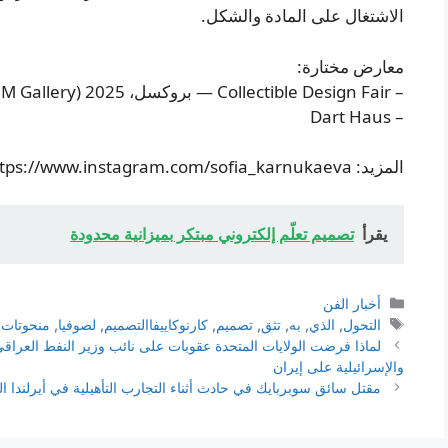
الاشتغال على المادة والشكل.
معارض مختارة:
– Collectible Design Fair — بروكسل، 2025 (NM Gallery)
– Dart Haus
المزيد: https://www.instagram.com/sofia_karnukaeva/
يقرأ
تصميم تعلّم إلكتروني مبتكر بميزانية محدودة
التصنيفات
أخبار الفن
الوسوم
التحول
,
الذي
,
به
,
تثق
,
تصميم
,
كارنوكاييفاالتصميم
,
لصوفيا
,
منحوتات
,
لماذا فرضت الولايات المتحدة عقوبات على نائب وزير النفط العراقي
والإسرائيلية على إيران
مقتل سائق سوبربايك في حادث أثناء التجارب التأهيلية في أيرلندا 