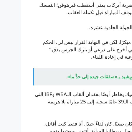
 ضربة أبركات يمنى أسقطت فيرهوفن؛ النمسك
 “ظننت أن التوقف كان مبكرًا، لكن في النهاية القرار ليس لي. الحكم
ني أخرج على درعي أو يترك الجرس يدق.”
بة في إعادة اللقاء.
يشيد بـ«صفقات جيدة إلى حدٍّ ما»
كان النزال على حزام الـWBC فقط لفيرهوفن، بينما كان أوسيك يخاطر أيضًا بفقدان ألقاب الـWBA وIBF التي
كانت ستُعلن شاغرة لو هُزم. في النهاية مدد الأوكراني صاحب الـ39 عامًا سجله إلى 25 مباراة بلا هزيمة
عبًا. كان لقاءً جيدًا. أنا فقط كنت أقاتل،
ر بطل بريطانيا السابق أنتوني جوشوا ونجم