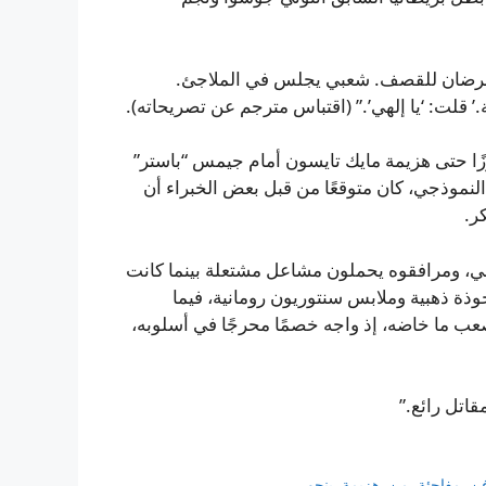
 يتعرضان للقصف. شعبي يجلس في الملاجئ.
.’ قلت: ‘يا إلهي’.” (اقتباس مترجم عن تصريحاته).
ًا حتى هزيمة مايك تايسون أمام جيمس “باستر”
سيك، بطل أولمبياد 2012 والمحترف النموذجي، كان متوقعًا من قبل بعض الخبراء أن
ر.
ني، ومرافقوه يحملون مشاعل مشتعلة بينما كانت
ذة ذهبية وملابس سنتوريون رومانية، فيما
أصعب ما خاضه، إذ واجه خصمًا محرجًا في أسلوبه،
مقاتل رائع.”
فن
,
مفاجئة
,
من
,
هزيمة
,
ينجو