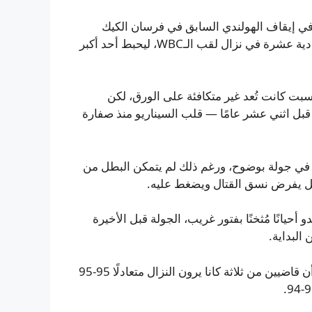
ح في إيقاف الهولندي السابق في فرسان الكيك
بوكسينغ ريكو فيرهوفن قبل ثانية واحدة من نهاية الجولة الحادية عشرة في نزال لقب الـWBC، ليحبط أحد أكبر
سبت كانت تُعد غير متكافئة على الورق، لكن
قبل اثني عشر عامًا — قلب السيناريو منذ صفارة
ر في جولة بوضوح، ورغم ذلك لم يتمكن البطل من
ل يفرض نسق القتال ويضغط عليه.
انًا مُثخنًا بفتور غريب، الجولة قبل الأخيرة
البداية.
بطاقات النقاط التي نشرتها مجلة ذا رينغ بعد اللقاء أظهرت أن قاضيين من ثلاثة كانا يرون النزال متعادلًا 95-95