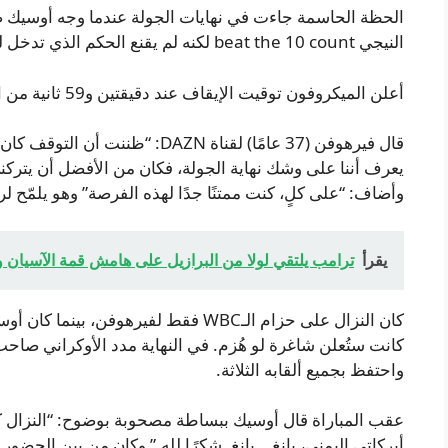
الحظة الحاسمة جاءت في نهايات الجولة عندما وجه أوسيك
النيجي beat the 10 count لكنه لم يقنع الحكم الذي تدخل لوقف المباراة قبل تكملة العقاب.
أعلن الميكروفون توقيت الإيقاف عند دقيقتين و59 ثانية من الجولة الحادية عشرة.
قال فيرهوفن (37 عامًا) لقناة DAZN:
يعرف أننا على وشك نهاية الجولة، فكان من الأفضل أن يترك
وأضاف: “على كلٍ، كنت ممتنًا جدًا لهذه الفرصة” وهو يلمّح لرغ
يقرأ
ترامب يلتقي لولا من البرازيل على هامش قمة الآسيان و
واحتفظ بجميع ألقابه الثلاثة.
عقب المباراة قال أوسيك ببساطة مصحوبة بوضوح: “النزال كان ص
أبركاتي اليمنى، بانغ… بانغ. شكرًا لله.” وكان من بين الحضو