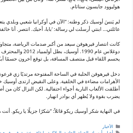
هوليوود جايسون ستاثام.
لم يَنسَ أوسيك ذكر وطنه: “الآن في أوكرانيا شعبي وبلدي
عائلتي… ابنتي أرسلت لي رسالة: ‘بابا، أحبك. انتصر. أنا خائفة
كانت انتصار فيرهوفن سيعد من أكبر صدمات الرياضة، متجاوز
دوغلاس عام 1990. أو
يحسم اللقاء قبل منتصف المسافة، بل توقع آخرون حسمًا أبك
دخل فيرهوفن الحلبة في الساحة المفتوحة مرتديًا زي فرعو
الأهرامات مضاءة في الخلفية. وعلى النقيض ارتدى أوسيك خو
أطلقت الألعاب النارية أجواء احتفالية. لكن النزال كان من 
يضرب بقوة ولا يُظهر أي بوادر انهيار.
في النهاية شكر أوسيك ريكو قائلاً: “شكرًا جزيلًا يا ريكو. أنت 
التصنيفات
الأخبار
الوسوم
أخبار
,
أوسيك
,
الجولة
,
الحادية
,
الملاكمة
,
بإيقاف
,
عشرة
,
في
,
فيرهو