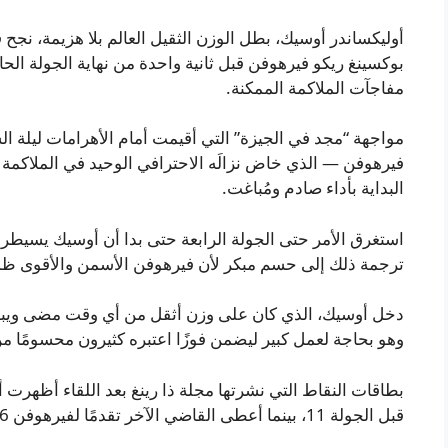
أوليكساندر أوسيك، بطل الوزن الثقيل العالم بلا هزيمة، نج
مفاجآت الملاكمة الممكنة.
مواجهة “مجد في الجيزة” التي أقيمت أمام الأهرامات ليلة ال
فيرهوفن — الذي خاض نزالَه الاحترافي الوحيد في الملاكمة 
البداية بأداء صادم ومُباغت.
استغرق الأمر حتى الجولة الرابعة حتى بدا أن أوسيك يسيط
ترجمة ذلك إلى حسم مبكر لأن فيرهوفن الأسمن والأقوى ظ
دخل أوسيك، الذي كان على وزن أثقل من أي وقت مضى ويبدو أحي
وهو بحاجة لعمل كبير ليضمن فوزًا اعتبره كثيرون محسومًا من 
قبل الجولة 11، بينما أعطى القاضي الآخر تقدمًا لفيرهوفن 96-94.