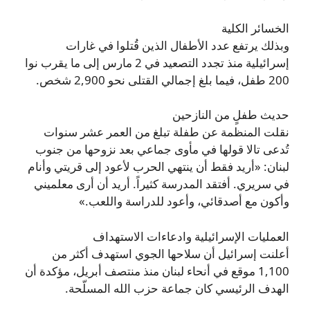
الخسائر الكلية
وبذلك يرتفع عدد الأطفال الذين قُتلوا في غارات
إسرائيلية منذ تجدد التصعيد في 2 مارس إلى ما يقرب نوا
200 طفل، فيما بلغ إجمالي القتلى نحو 2,900 شخص.
حديث طفلٍ من النازحين
نقلت المنظمة عن طفلة تبلغ من العمر عشر سنوات
تُدعى تالا قولها في مأوى جماعي بعد نزوحها من جنوب
لبنان: «أريد فقط أن ينتهي الحرب لأعود إلى قريتي وأنام
في سريري. أفتقد المدرسة كثيراً. أريد أن أرى معلميني
وأكون مع أصدقائي، وأعود للدراسة واللعب.»
العمليات الإسرائيلية وادعاءات الاستهداف
أعلنت إسرائيل أن سلاحها الجوي استهدف أكثر من
1,100 موقع في أنحاء لبنان منذ منتصف أبريل، مؤكدة أن
الهدف الرئيسي كان جماعة حزب الله المسلّحة.