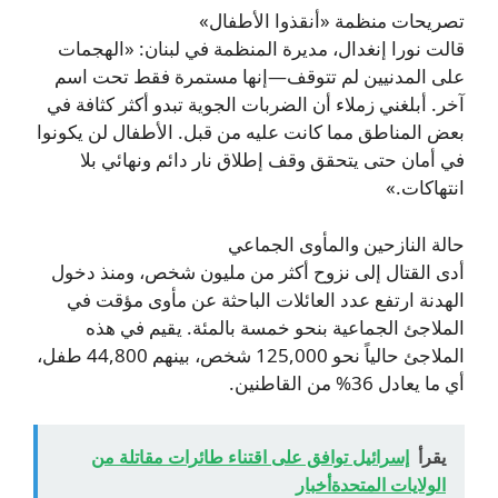
تصريحات منظمة «أنقذوا الأطفال»
قالت نورا إنغدال، مديرة المنظمة في لبنان: «الهجمات
على المدنيين لم تتوقف—إنها مستمرة فقط تحت اسم
آخر. أبلغني زملاء أن الضربات الجوية تبدو أكثر كثافة في
بعض المناطق مما كانت عليه من قبل. الأطفال لن يكونوا
في أمان حتى يتحقق وقف إطلاق نار دائم ونهائي بلا
انتهاكات.»
حالة النازحين والمأوى الجماعي
أدى القتال إلى نزوح أكثر من مليون شخص، ومنذ دخول
الهدنة ارتفع عدد العائلات الباحثة عن مأوى مؤقت في
الملاجئ الجماعية بنحو خمسة بالمئة. يقيم في هذه
الملاجئ حالياً نحو 125,000 شخص، بينهم 44,800 طفل،
أي ما يعادل 36% من القاطنين.
يقرأ
إسرائيل توافق على اقتناء طائرات مقاتلة من
الولايات المتحدةأخبار