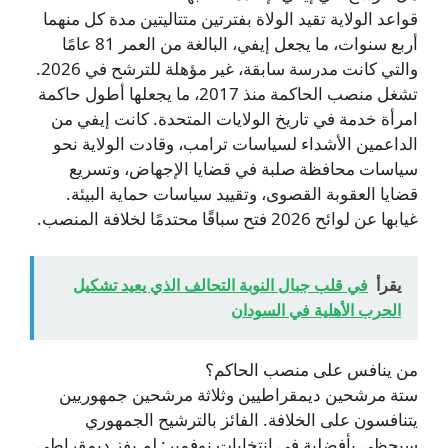
قواعد الولاية تقيد الولاة بفترتين متتاليتين مدة كل منهما
أربع سنوات، ما يجعل إيفي، البالغة من العمر 81 عامًا
والتي كانت مدرسة سابقة، غير مؤهلة للترشح في 2026.
تشغل منصب الحاكمة منذ 2017، ما يجعلها أطول حاكمة
امرأة خدمة في تاريخ الولايات المتحدة. كانت إيفي من
الداعمين الأشداء لسياسات ترامب، وقادت الولاية نحو
سياسات محافظة صلبة في قضايا الإجهاض، وتسريع
قضايا العقوبة القصوى، وتقييد سياسات حماية البيئة.
غيابها عن لوائح 2026 فتح سباقًا محتدمًا لخلافة المنصب.
يقرأ
في قلب جبال النوبة التحالف الذي يعيد تشكيل
الحرب الأهلية في السودان
من ينافس على منصب الحاكم؟
ستة مرشحين ديمقراطيين وثلاثة مرشحين جمهوريين
يتنافسون على الخلافة. الفائز بالترشيح الجمهوري
سيحظى بأفضلية في انتخابات نوفمبر: لم يفز ديمقراطي