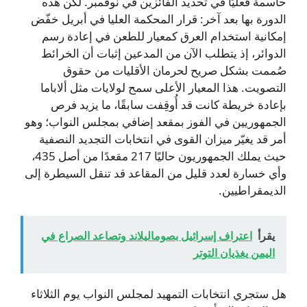
حاسمة فعليًا في تحديد الفائزين في نوفمبر. لكن هذه
الدورة بها بعد آخر: قرار المحكمة العليا في أبريل خفّض
إمكانية استخدام العرق كمعيار للطعن في إعادة رسم
الدوائر، إذ يتطلب الآن من المدعين إثبات أن الخرائط
صُممت بشكل صريح لحرمان الأقليات من حقوق
التصويت. هذا المعيار الأعلى سمح لولايات مثل ألاباما
بإعادة خريطة كانت قد أُوقِفت سابقًا، ما يزيد فرص
الجمهوريين في الفوز بمقعد إضافي بمجلس النواب؛ وهو
أمر قد يغيّر ميزان القوى في انتخابات التجديد النصفية
حيث يملك الجمهوريون حاليًا 217 مقعدًا من أصل 435،
وأي خسارة لعدد قليل من المقاعد قد تنقل السيطرة إلى
الديمقراطيين.
يقرأ
اعتراف إسرائيل بصوماليلاند وتصاعد الصراع في
اليمن يغذيان التوتر
هل ستجري انتخابات التمهيد لمجلس النواب يوم الثلاثاء