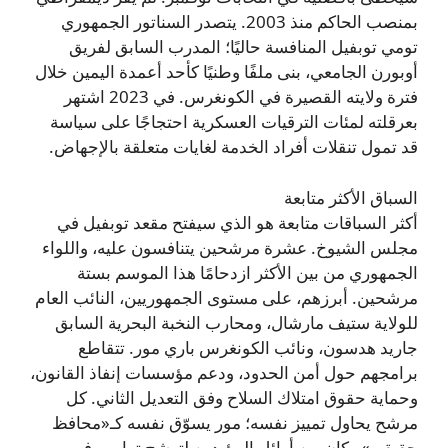
بمنصب الحاكم منذ 2003. يتصدر السناتور الجمهوري
تومي توبفيل المنافسة حاليًا؛ المدرب السابق لفريق
أوبورن الجامعي، بنى ملفًا وطنيًا كأحد أعمدة اليمين خلال
فترة ولايته القصيرة في الكونغرس. في 2023 اشتهر
بعرقلته لمئات الترقيات العسكرية احتجاجًا على سياسة
قد تمول تنقلات أفراد الخدمة لغايات متعلقة بالإجهاض.
السباق الأكثر متابعة
أكثر السباقات متابعة هو الذي سيفتح مقعد توبفيل في
مجلس الشيوخ. عشرة مرشحين يتنافسون عليه، واللواء
الجمهوري من بين الأكثر ازدحامًا هذا الموسم بستة
مرشحين. أبرزهم، على مستوى الجمهوريين، النائب العام
للولاية ستيف مارشال، ومحارب النخبة البحرية السابق
جاريد هدسون، ونائب الكونغرس باري مور. تتقاطع
برامجهم حول أمن الحدود، ودعم مؤسسات إنفاذ القانون،
وحماية حقوق امتلاك السلاح وفق التعديل الثاني. كل
مرشح يحاول تمييز نفسه؛ مور يسوّق نفسه كـ«محافظ
حقيقي» وكان من أوائل المؤيدين لترشح ترامب في