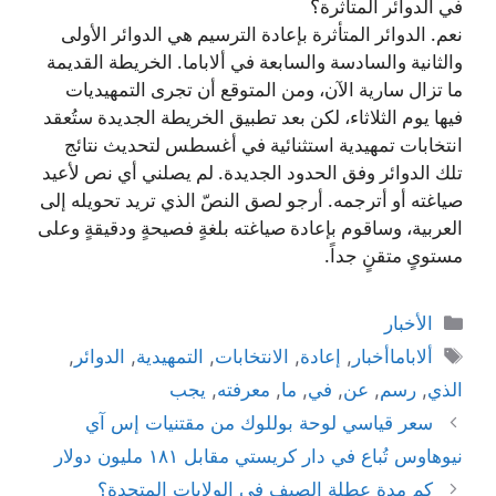
في الدوائر المتأثرة؟
نعم. الدوائر المتأثرة بإعادة الترسيم هي الدوائر الأولى
والثانية والسادسة والسابعة في ألاباما. الخريطة القديمة
ما تزال سارية الآن، ومن المتوقع أن تجرى التمهيديات
فيها يوم الثلاثاء، لكن بعد تطبيق الخريطة الجديدة ستُعقد
انتخابات تمهيدية استثنائية في أغسطس لتحديث نتائج
تلك الدوائر وفق الحدود الجديدة. لم يصلني أي نص لأعيد
صياغته أو أترجمه. أرجو لصق النصّ الذي تريد تحويله إلى
العربية، وساقوم بإعادة صياغته بلغةٍ فصيحةٍ ودقيقةٍ وعلى
مستوىٍ متقنٍ جداً.
التصنيفات
الأخبار
الوسوم
ألاباماأخبار
,
إعادة
,
الانتخابات
,
التمهيدية
,
الدوائر
,
الذي
,
رسم
,
عن
,
في
,
ما
,
معرفته
,
يجب
سعر قياسي لوحة بوللوك من مقتنيات إس آي
نيوهاوس تُباع في دار كريستي مقابل ١٨١ مليون دولار
كم مدة عطلة الصيف في الولايات المتحدة؟