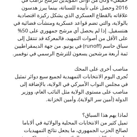
2016 وحصل على تأييده للسناتة، بينما يبرز هدسون
علاقاته بالقطاع العسكري الذي يشكل ركيزة اقتصادية
بالولاية، والتي تضم قواعد عسكرية ومنشآت فضائية في
هنتسفيل. إذا لم يحصل أي مرشح جمهوري على 50%
على الأقل من أصوات التمهيد، فالمعركة قد تنتقل إلى
سباق حاسم (runoff) في يونيو. من جهة الديمقراطيين
ثمة أربعة مرشحين يسعون للترشح الرسمي في نوفمبر.
مناصب أخرى على المحك
تُجرى اليوم الانتخابات التمهيدية لجميع سبع دوائر تمثيل
في مجلس النواب الأميركي في الولاية، بالإضافة إلى
مناصب على مستوى الولاية مثل النائب العام، ووزير
الدولة (أمين سر الولاية)، وأمين الخزانة.
لماذا يهم هذا السباق؟
تميل كثير من الانتخابات المحلية والولائية في ألاباما
لصالح الحزب الجمهوري، ما يجعل نتائج التمهيديات