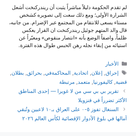
لم تقدم الحكومة دليلاً مباشراً يثبت أن ريندركنخت أشعل
الشرارة الأولى؛ ومع ذلك سعت إلى تصويره كشخص
مستاء يسعى للانتقام من المجتمع عبر الإضرام. من جانبه،
قال والد المتهم جوئيل ريندركنخت ان القرار يعكس
ظلماً، واصفاً الوضع بأنه «انتصار منقوص» ومعبّراً عن
استيائه من إبقاء نجله رهن الحبس طوال هذه الفترة.
التصنيفات
الأخبار
الوسوم
إحراق
,
إعلان
,
اتحادية
,
المحاكمةفي
,
بحرائق
,
بطلان
,
قضية
,
كاليفورنيا
,
متعمد
,
مرتبطة
تقرير بي بي سي من لا غويرا — إحدى المناطق
الأكثر تضرراً في فنزويلا
السنغال تفوز ٥-٠ على العراق بـ١٠ لاعبين وتُبقي
آمالها في بلوغ الأدوار الإقصائية لكأس العالم ٢٠٢٦