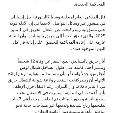
المحاكمة الجديدة.
قال المدّعي العام لمنطقة وسط كاليفورنيا، بيل إيسايلي،
في منشور عبر وسائل التواصل الاجتماعي إن الأدلة قوية
على مسؤولية ريندركنخت عن إشعال الحريق في 1 يناير
2025، والذي تطوّر لاحقاً إلى حريق باليسايدز، وأن النيابة
عازمة على إعادة المحاكمة للحصول على إدانة في كل
التهم الموجهة ضده.
أثار حريق باليسايدز، الذي أسفر عن وفاة 12 شخصاً
وتدمير أحياء كاملة على طول الساحل شمال لوس
أنجلوس، جدلاً واسعاً بشأن مسألة المسؤولية. تزعم لوائح
الاتهام أن ريندركنخت استخدم ولاعة شواية لإشعال حريق
في 1 يناير 2025، وأن النيران، رغم اعتقاد فرق الإطفاء
بأنها أخمدت في البداية، استمرت في الاشتعال تحت
سطح التربة وجذور النباتات ثم اندلعت مجدداً في 7 يناير،
لتقتحمها رياح شديدة وتدفعها عبر مساحات جافة نحو
مناطق مأهولة مسببة دماراً واسع النطاق.