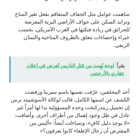
ساهمت عوامل مثل الجفاف المتفاقم بفعل تغير المناخ
وتزايد السكن على حواف الأراضي البرية المعرضة
للحرائق في زيادة فتكتها في الغرب الأمريكي، بحسب
خبراء وإحصاءات تتعلق بالظروف المناخية والتمدّن
الريفي.
يقرأ
لوحة نُهِبت من قِبَلِ النازيين تُعرض في إعلان
عقاري بالأرجنتين
أحد المحلفين، عرّفت نفسها باسم سيرينا ورفضت
الكشف عن اسمها الكامل، قالت لوكالة الأسوشييتد برس
إن تحميل ريندركنخت وحده المسؤولية بدا لها أمراً غير
عادل في ظل وجود إهمال من أطراف أخرى. وأضافت:
«لا يوجد دليل كافٍ». وتساءلت أيضاً: «أليس من
المفترض أن رجال الإطفاء كانوا يعرفون؟»