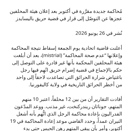
مُحاكمة جديدة مقرَّرة في أكتوبر بعد إعلان هيئة المحلفين
عجزها عن التوصّل إلى قرار في قضية حريق باليسايدز
نُشر في 26 يونيو 2026
أعلنت قاضية اتحادية يوم الجمعة إسقاط نتيجة المحاكمة
وإعلانها “عدم صحة المحاكمة” (mistrial)، بعد أن أبلغت
هيئة المحلفين المحكمة بأنها غير قادرة على التوصل إلى
حكم بالإجماع في قضية إضرام حريق اتُهِم فيها رجل
باغتياض شرارة الحرائق التي تصاعدت لاحقاً إلى واحد
من أخطر الحرائق التاريخية في ولاية كاليفورنيا.
أفادت التقارير أن من بين 12 محلفاً، اعتبر 10 منهم
المتهم، جوناثان ريندركنخت، غير مذنب. ووعد المدّعون
الفدراليون بإعادة محاكمة الرجل الذي اتُّهم بأنه أشعل
النيران عمداً، وحدد القاضي موعد إعادة المحاكمة في 19
أكتوبر، وأمر بأن يبقى المتهم رهن الحبس حتى بدء