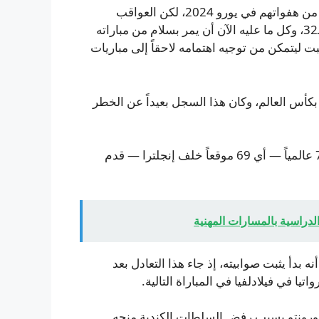
في أجواء باردة ورطبة، قدمت إنجلترا أداءً باهتاً استعاد بعضاً من هفواتهم في يورو 2024، لكن العواقب
الدرامية لم تظهر بعد؛ فالفريق اقترب خطوة من بلوغ دور الـ32، وكل ما عليه الآن أن يمر بسلام من مباراته
 ليتمكن من توجيه اهتمامه لاحقاً إلى مباريات
 بكأس العالم، وكان هذا السجل بعيداً عن الخطر
من جانبها، قاتلت غانا ببسالة؛ الفريق المصنف في المركز 73 عالمياً — أي 69 موقعاً خلف إنجلترا — قدم
دراسية بالمسارات المهنية
ه بدأ يثبت صوابيته، إذ جاء هذا التعادل بعد
 تورونتو بسبب رفض السلطات الكندية منحه