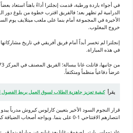
الأخيرة في المجموعة أمام بنما على ملعب ميتلايف يوم السبت
خروج المغلوب.
إنجلترا لم تخسر أبداً أمام فريق أفريقي في تاريخ مشاركاتها
في هذه المباراة.
عرضاً دفاعياً منظماً ومتكثفاً.
يقرأ
كيفية تعزيز جاهزية الطلاب لسوق العمل بربط الفصول ال
قرار النجوم السود الأخير بتعيين كارلوس كيروش مدرباً يبدو أن
انتصارهم الافتتاحي 1-0 على بنما. ويواجه أصحاب الضيافة كرواتيا في فيلادلفيا في المباراة التالية.
عاد توماس بارتي لصفوف غانا بعد غيابه عن مباراة بنما في