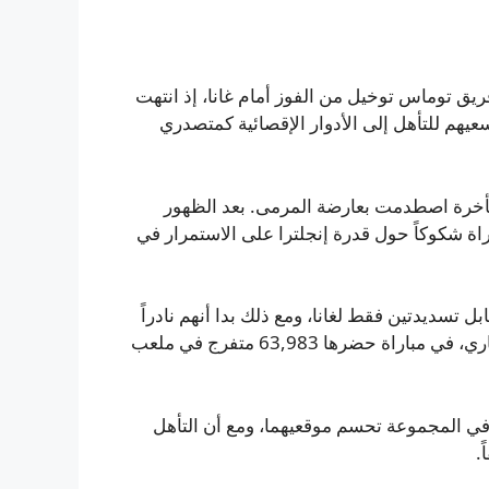
ريق توماس توخيل من الفوز أمام غانا، إذ انتهت
جليز قائمة في سعيهم للتأهل إلى الأدوار الإقصائية كمتصدري
تأخرة اصطدمت بعارضة المرمى. بعد الظهور
م كرواتيا (4-2)، أثارت هذه المباراة شكوكاً حول قدرة إنجلترا على الاستمرار في
 الاستحواذ وسجلوا 19 تسديدة مقابل تسديدتين فقط لغانا، ومع ذلك بدا أنهم نادراً
ما شكلوا خطراً جاداً على مرمى الحارس البديل بنجامين آساري، في مباراة حضرها 63,983 متفرج في ملعب
ة في المجموعة تحسم موقعيهما، ومع أن التأهل
.