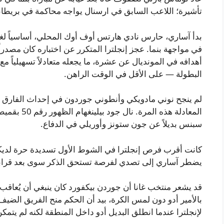
تأشيرة؛ اللاعب السابق في ارسنال يواجه محاكمة في بريطاني
بدأ آساري، حارس نادي هارتس أوف أوك المحلي، أساسياً لغا
في مواجهة بنما. عجز إنجلترا المتكرر عن اختباره كان مصدراً
أهدافه في المونديال عن عشرة، ما يجعله متعادلاً تسهيلياً مع
البطولة — على الأقل في الوقت الراهن.
لم ينجح نوني مادويكي وأنطوني جوردون في إحداث الفارق عل
المعادلة هذه
سبنس بديلاً عن جون ستونز وأوريلي في الدفاع.
كانت أقرب فرص إنجلترا في الشوط الأول تسديدة حرة لديكل
يضطر آساري إلى تصدي لفرصة تستحق الذكر سوى بعد قرابة 
قد يشعر منتخب غانا أن جوردن بيكفورد كان ينبغي أن يُعاق
بالأمير أدو دون لمس الكرة، بيد أن الحكم منح الفريق الضيف 
لإنجلترا عندما انطلق البديل أدو داخل المنطقة لكنه لم يتمك