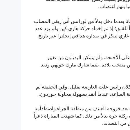
ا بتهم اغتصاب.
نا بعدما دخل بدلاً من لورانس أتي زيغي المصاب
 للقلق؛ إذ تم إخماد حركة هاري كين ولم يزد عدد
 غاري لينكر في صدارة هدافي إنجلترا عبر تاريخ
ى الأجنحة، ولم يتمكن البديلون من تغيير
 المرة. نال جود بيلينغهام الظهور رقم 50 بقميص منتخب بلاده، بينما شارك مارك جويهي وديد
ان رايس علت العارضة بقليل. وفي الحقيقة لم
الساعة، عندما أنقذ بسهولة محاولة جوردون.
ب بعد خروجه العنيف من منطقة الجزاء واصطدامه
ركلة حرة بدلاً من ذلك. كما شهدت المباراة ذعراً
ن من التسديد.