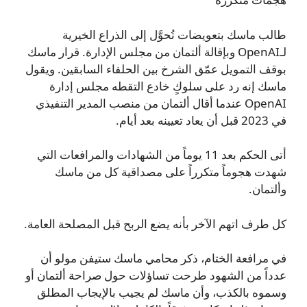
طالب ماسك بتعويضات تُحوَّل إلى الذراع الخيرية
لـOpenAI وبإقالة ألتمان من مجلس الإدارة. قرار ماسك
بوقف التمويل عمّق الشرخ بين الحلفاء السابقين. ويقول
ماسك إنه رد على سلوكٍ خادع التقطه مجلس إدارة
OpenAI عندما أقال ألتمان من منصب المدير التنفيذي
في 2023 قبل أن يعاد تعيينه بعد أيام.
أتى الحكم بعد 11 يوماً من الشهادات والمرافعات التي
شهدت هجوماً متكرراً على مصداقية كل من ماسك
وألتمان.
كل طرف اتهم الآخر بأنه يضع الربح قبل المصلحة العامة.
في مرافعة الختام، ذكر محامي ماسك ستيفن مولو أن
عدداً من الشهود طرحت تساؤلات حول صراحة ألتمان أو
وسموه بالكذب، وأن ماسك لم يجيب بالإيجاب المطلق