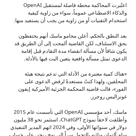
اعتُبرت المحاكمة محطة فاصلة لمستقبل OpenAI
والذكاء الاصطناعي عموماً، سواء من زاوية كيفية
استخدام التقنيات أو من زاوية من يجب أن يستفيد منها.
بعد النطق بالحكم، أعلن محامو ماسك أنهم يحتفظون
بحق الاستئناف، لكن القاضية ألمحت إلى أن الطريق قد
يكون شاقاً لأن مسألة انقضاء مدة التقادم قبل إقامة
الدعوى تمثل مسألة واقعية يتعين البت فيها بالأدلة.
«هناك كمية معتبرة من الأدلة التي تدعم نتيجة هيئة
المحلفين، ولهذا كنتُ مستعدةً لرفض الدعوى على
الفور»، قالت قاضية المحكمة الجزئية الأميركية إيفون
غونزاليس روجرز.
ماسك، أحد مؤسسي OpenAI التي تأسست عام 2015
وأطلقت لاحقاً نموذج ChatGPT، استثمر نحو 38 مليون
دولار في سنواتها الأولى، وفي 2024 اتهم المدير التنفيذي
سام ألتمان ونائبه بالتحول سراً إلى نهج ربحي على حساب