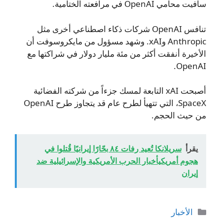
سافيت محامي OpenAI في مرافعته الختامية.
تنافس OpenAI شركات ذكاء اصطناعي أخرى مثل
Anthropic وxAI. وشهد مسؤول من مايكروسوفت أن
الأخيرة أنفقت أكثر من مئة مليار دولار في شراكتها مع
OpenAI.
أصبحت xAI التابعة لمسك جزءاً من شركته الفضائية
SpaceX، التي تتهيأ لطرح عام قد يتجاوز طرح OpenAI
من حيث الحجم.
يقرأ
سريلانكا تُعيد رفات ٨٤ بحّارًا إيرانيًا قُتلوا في
هجوم أمريكيأخبار الحرب الأمريكية والإسرائيلية ضد
إيران
التصنيفات
الأخبار