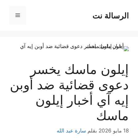
نتقل
لى
الرسالة نت
القائمة
لمحتوى
إيلون ماسك يخسر
دعوى قضائية ضد أوبن
إيه آي أخبار إيلون
ماسك
18 مايو 2026
بقلم
سارة عبد الله