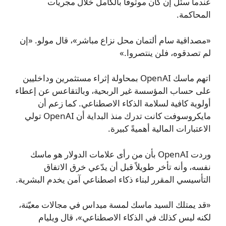
عندما سئل إن كان موثوقاً بالكامل خلال مجريات
المحاكمة.
«مصداقية سام ألتمان محل نزاع مباشر»، قال مولو. «إن
لم تصدقوه، فلن ينتصروا.»
اتهم ماسك OpenAI بمحاولة إثراء مستثمرين وداخليين
على حساب المؤسسة غير الربحية، وبالتقاعس عن إعطاء
أولوية كافية لسلامة الذكاء الاصطناعي. كما زعم أن
مايكروسوفت كانت تدرك منذ البداية أن OpenAI تولي
الاعتبارات المالية أهميةً كبيرة.
وردت OpenAI بأن من رأى علامات الدولار هو ماسك
نفسه، وأنه تأخر طويلاً قبل أن يدّعي خرق الاتفاق
التأسيسي المقرر لبناء ذكاء اصطناعي آمن يخدم البشرية.
«قد يمتلك السيد ماسك لمسة ميداس في مجالات معيّنة،
لكنه ليس كذلك في الذكاء الاصطناعي»، قال ويليام