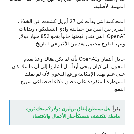
المهمة الأصلية.
المحاكمة التي بدأت في 27 أبريل كشفت عن الخلاف
المرير بين اثنين من عمالقة وادي السيليكون وبدايات
OpenAI، التي تقدر قيمتها حالياً بنحو 852 مليار دولار
وتتهيأ لطرح محتمل يعد من الأكبر في التاريخ.
جادل ألتمان وOpenAI بأنه لم يكن هناك وعدٌ بعدم
التحول إلى كيان ربحي أبداً؛ بل أشاروا إلى أن ماسك كان
على علم بهذه الإمكانية ورفع الدعوى لأنه لم يملك
السيطرة المنفردة على مطور ذكاء اصطناعي سريع
النمو.
يقرأ
هل تستطيع إنفاق تريليون دولار؟نمنحك ثروة
ماسك لتكتشف بنفسكأخبار الأعمال والاقتصاد
هجمات متكررة