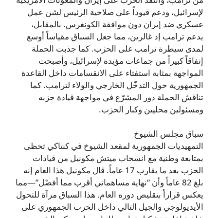
لإسرائيل، ودعم قيوداً على صلاحية الرئيس لشن عمل
عسكري ضد إيران دون موافقة الكونغرس. بالمقابل،
يدعم ترامب إد غالرين، مما جعل السباق مقياساً أوسع
لمدى سيطرة ترامب على الحزب. كما جذبت الحملة
إنفاقاً كبيراً من جماعات مؤيدة لإسرائيل، وأصبحت
المواجهة بمثابة استفتاء على الانقسامات داخل القاعدة
الجمهورية حول التدخّل الخارجي والولاء لترامب. كما
تناقش الحملة دور المشرّع في مواجهة قيادة حزبه
ومسئولين محليين وكبار الحزب.
سباق مجلس الشيوخ
التمهيديات الجمهورية لمقعد الشيوخ في كنتاكي تحظى
بمتابعة وطنية مع انسحاب ميتش مكونيل من قيادات
الحزب بعد ما يقارب 17 عاماً. قال مكونيل هذا العام إنه
بلغ 82 عاماً وأن “نهاية مساهماتي أقرب مما أفضّل”—مما
يعكس قراراً بتقليص دوره العام. هذا السباق مرآة للتحول
الأيديولوجي والجيل التالي داخل الحزب الجمهوري على