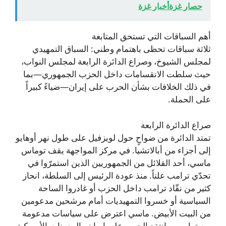
حصار غزةأخبار غزة
أهم السباقات التي تستحق المتابعة
ثلاثة سباقات تحظى باهتمام وطني: السباق التمهيدي
لمجلس الشيوخ، وصراع الدائرة الرابعة لمجلس النواب،
حيث سلطت الانقسامات داخل الحزب الجمهوري—بما
في ذلك الخلافات بشأن الحرب على إيران—ضياءً كبيراً
على الحملة.
صراع الدائرة الرابعة
تمتد الدائرة من ضواحٍ حول لويزفيل على طول نهر أوهايو
إلى أجزاء من أبالاتشيا. في مركز المواجهة يقف توماس
ماسي، أحد القلائل من الجمهوريين الذين استمرّوا في
تحدّي ترامب علناً. منذ عودة الرئيس إلى السلطة، انحاز
كثير من نقّاد ترامب داخل الحزب أو غادروا الساحة
السياسية أو خسروا التمهيديات أمام مرشحين مدعومين
من البيت الأبيض. ماسي اعترض على سياسات مدعومة
من ترامب، وانتقد الحرب على إيران والمعونات الأمريكية