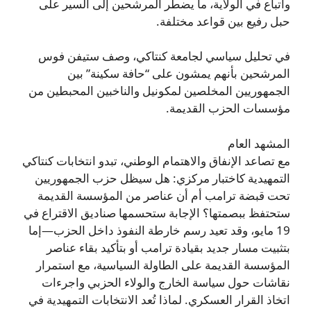
واتباع في الولاية، ما يضطر المرشحين إلى السير على
حبل رفيع بين قواعد مختلفة.
في تحليل سياسي لجامعة كنتاكي، وصف ستيفن فوس
المرشحين بأنهم يمشون على “حافة سكينة” بين
الجمهوريين المخلصين لمكونيل والناخبين المحبطين من
مؤسسات الحزب القديمة.
المشهد العام
مع تصاعد الإنفاق والاهتمام الوطني، تبدو انتخابات كنتاكي
التمهيدية كاختبار مركزي: هل سيظل حزب الجمهوريين
تحت قبضة ترامب أم أن عناصر من المؤسسة القديمة
ستحتفظ ببصمتها؟ الإجابة ستحسمها صناديق الاقتراع في
19 مايو، وقد تعيد رسم خارطة النفوذ داخل الحزب—إما
بتثبيت مسار جديد بقيادة ترامب أو بتأكيد بقاء عناصر
المؤسسة القديمة على الطاولة السياسية، مع استمرار
نقاشات حول سياسة الخارج والولاء الحزبي واجرءات
اتخاذ القرار العسكري. لماذا تُعد الانتخابات التمهيدية في