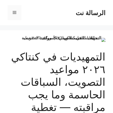
نتقل
لى
الرسالة نت
القائمة
لمحتوى
التمهيديات في كنتاكي
٢٠٢٦ مواعيد
التصويت، السباقات
الحاسمة وما يجب
مراقبته — تغطية