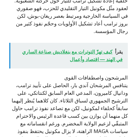
خلفية إعادة تشكيل ترامب للتيار حول حركته الشعبوية.
لعقود مثّل مكونيل التيار التقليدي للحزب، فهو صقوري
في السياسة الخارجية ومرتبط بعصر ريغان-بوش، لكن
بروز ترامب أعاد تشكيل الأولويات وحجّم نفوذ كثير من
رجال المؤسسة.
يقرأ
كيف تهزّ التوترات مع بنغلاديش صناعة الساري
في الهند — اقتصاد وأعمال
المرشحون واصطفافات القوى
يتنافس المرشحان آندي بار، الحاصل على تأييد ترامب،
ودانيال كاميرون، المدعي العام السابق لكنتاتكي، على
الترشيح الجمهوري لسباق الثلاثاء. كان كلاهما يُنظر إليهما
سابقاً كحلفاء لمكونيل، لكن مع تصاعد نفوذ ترامب حاول
كل منهما أن يوازن بين كسب قاعدة الرئيس والاحترام
المتبقّي لزعيم الولاية المخضرم. ورغم انقساماته مع
سياسات MAGA الراهنة، لا يزال مكونيل يحتفظ بنفوذ