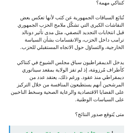
كنتاكي مهمة؟
تُتابَع السباقات الجمهورية عن كثب لأنها تعكس بعض
النقاشات الكبرى التي تشكّل ملامح الحزب الجمهوري
قبل انتخابات التجديد النصفي، مثل مدى تأثير دونالد
ترامب داخل الحزب، والانقسامات بشأن السياسة
الخارجية، والتساؤل حول الاتجاه المستقبلي للحزب.
يدخل الديمقراطيون سباق مجلس الشيوخ في كنتاكي
كأطراف مُرزومَة، إذ لم تفز الولاية بمقعد سيناتوري
ديمقراطي منذ عقود. ورغم ذلك، يعتقد عدد من
المرشحين أنهم يستطيعون المنافسة من خلال التركيز
على القضايا الاقتصادية والرعاية الصحية وسخط الناخبين
على السياسات الوطنية.
متى يُتوقع صدور النتائج؟