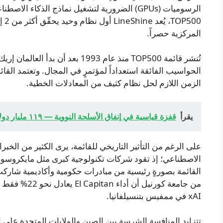
500
المركزية حصراً.
تُنشر قائمة TOP500 منذ عام 1993 ب
الزمن اللازم لحل نظام كثيف من المعادلات الخطية.
يقرأ
قفزة قياسية في إنفاق الأسلحة النووية — ١١٩ مليار دولار وفقًا لتقرير
على الرغم من التأثير التاريخي للقائمة، يرى الكثير من الخبر
الاصطناعي؛ إذ تقود شركات تكنولوجية كبرى مثل مايكروسوفت 
xAI في ممفيس بتنسيلفانيا.
تتزايد المنافسة الشرسة بين الصين والولايات المتحدة على ال