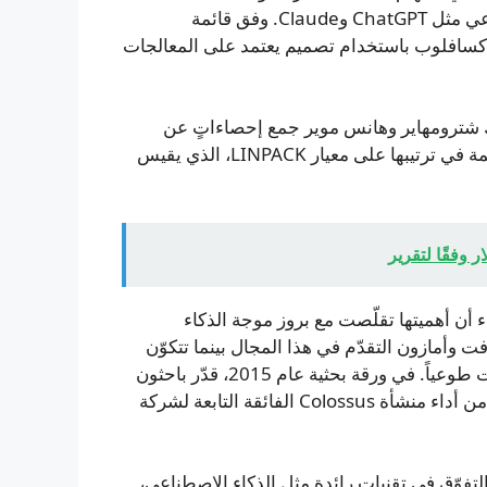
الرسوميات (GPUs) الضرورية لتشغيل نماذج الذكاء الاصطناعي مثل ChatGPT وClaude. وفق قائمة
TOP، يُعد LineShine أول نظام وحيد يحقّق أكثر من 2 إكسافلوب باستخدام تصميم يعتمد على المعالجات
عد أن بدأ العالمان إريك شترومهاير وهانس موير جمع إحصاءاتٍ عن
الحواسيب الفائقة استعداداً لمؤتمرٍ في المجال. وتعتمد القائمة في ترتيبها على معيار LINPACK، الذي يقيس
اء أن أهميتها تقلّصت مع بروز موجة الذكاء
وأمازون التقدّم في هذا المجال بينما تتكوّن
القائمة بصورةٍ رئيسية من مبادرات حكومية وأكاديمية شاركت طوعياً. في ورقة بحثية عام 2015، قدّر باحثون
من جامعة كورنيل أن أداء El Capitan يعادل نحو 22% فقط من أداء منشأة Colossus الفائقة التابعة لشركة
تفوّق في تقنياتٍ رائدة مثل الذكاء الاصطناعي،