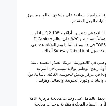
 الحواسيب الفائقة على مستوى العالم، مما يبرز
قنيات الجيل المتقدم.
حقّق نظام LineShine، المقام في المركز الوطني للحوسبة الفائقة في شنتشن، أداءً بلغ 2.198 إكسافلوب
— أي أكثر من اثنين كوينتيليون عملية حسابية في الثانية — متقدّماً بنسبة نحو 20% على نظام El Capitan
الأمريكي، وفق التصنيف نصف السنوي الذي أعلنته قائمة TOP500 في هامبورغ بألمانيا يوم الثلاثاء. هذه هي
يفرمور الوطني في كاليفورنيا، امريكا، تصدّر التصنيف منذ
 المستضاف في مختبر أوك ريدج الوطني بولاية تينيسي في المرتبة
الثالثة، تلاه Aurora في مختبر أرغون الوطني بإلينوي، وJupiter في مركز يوليش للحوسبة الفائقة بألمانيا. دول
كة المتحدة، واليابان، وكوريا الجنوبية، وإيطاليا، وهولندا،
لحديثة أنه يعمل بالكامل على وحدات معالجة مركزية عامة
ي أبطأ في المهام المعقّدة مقارنة بوحدات معالجة