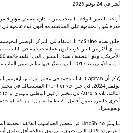
نُشر في 24 يونيو 2026
أزاحت الصين الولاات المتحدة من صدارة تصنيفٍ مؤثرٍ لأسرع
قدرة بكين المتنامية على المنافسة مع أقوى قوة عالمية في ت
المرة الأولى منذ 2017 التي يتصدّر فيها نظام صيني القائمة، بعد سجل Sunway TaihuLight آنذاك.
يُذكر أن El Capitan، الموجود في مختبر لورانس ل
نوفمبر 2024، في حين جاء Frontier
أخرى حاضرة ضمن أفضل 20 نظاماً تشمل الممل
وسويسرا.
ما يميّز LineShine عن معظم الحواسيب الفائقة ا
الغرض (CPUs)، التي تحتوي على نوى معالجة أقل وتؤد