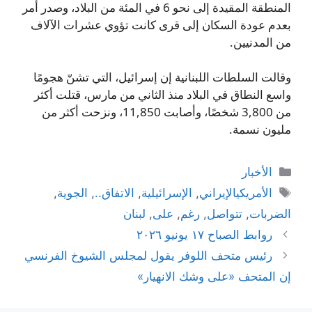
المنطقة المقيدة إلى نحو 6 في المئة من البلاد، وصدر أمر
بعدم عودة السكان إلى قرى كانت تؤوي عشرات الآلاف
من المدنيين.
وقالت السلطات اللبنانية إن إسرائيل، التي تشنّ هجومًا
واسع النطاق في البلاد منذ الثاني من مارس، قتلت أكثر
من 3,800 شخصًا، وأصابت 11,850، ونزحت أكثر من
مليون نسمة.
التصنيفات
الأخبار
الوسوم
الأمريكيالإيراني
,
الإسرائيلية
,
الاتفاق..
,
الجوية
,
الضربات
,
تتواصل
,
رغم
,
على
,
لبنان
روابط الصباح ١٧ يونيو ٢٠٢٦
رئيس متحف اللوفر يقول لمجلس الشيوخ الفرنسي
إن المتحف «على وشك الانهيار»