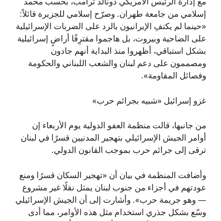
مع إدارة الرئيس الأمريكي دونالد ترامب، بحسب محمد
إسلامي من جامعة طهران. وصرّح إسلامي للجزيرة قائلاً:
«حينما لم يكتفِ الإيرانيون بالرد على الضربات الإسرائيلية
على الضاحية وبيروت، بل هاجموا مقترِفًا أراضٍ إسرائيلية
بشكل استباقي، أظهروا منذ البداية أنهم جادون
ومصممون على دعم لبنان والشعب اللبناني والحكومة
وفصائل المقاومة».
غزو إسرائيل «شبيه بجرائم حرب»
من جانبها، قالت منظمة العفو الدولية يوم الأربعاء إن
أوامر الجيش الإسرائيلي بتهجير المدنيين قسرًا في لبنان
ترقى إلى جرائم حرب بموجب القانون الدولي.
وأضافت المنظمة في بيان أن «تهجير السكان قسرًا ومنع
عودتهم في أجزاء من جنوب لبنان يمثل نقلًا غير مشروع
— وهو جريمة حرب». وأشارت إلى أن الجيش الإسرائيلي
وسّع بشكل جذري استخدام مثل هذه الأوامر، مما أدى