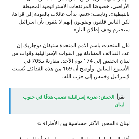
الأراضي، خصوصًا المرتفعات الاستراتيجية المحيطة
بالنبطية». وتابعت: «نعم، بدأت عائلات بالعودة إلى قراها،
لكن الناس قلقون ويقولون إنهم لا يثقون بأن اسرائيل
ستحترم وقف إطلاق النار».
قال المتحدث باسم الامم المتحدة ستيفان دوجاريك إن
عدد القذائف المتبادلة بين القوات الإسرائيلية وقوات من
لبنان انخفض إلى 174 يوم الأحد، مقارنةً بـ705 في
الأسبوع السابق. وأوضح أن 169 من هذه القذائف نُسبت
لإسرائيل وخمس إلى حزب الله.
يقرأ
الجيش: ضربة إسرائيلية تصيب هدفًا في جنوب
لبنان
لبنان «المحور الأكثر حساسية بين الأطراف»
أفاد المراسل المغداد الروهيد من طهران أن الوضع في