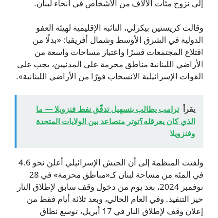
إلى نزوح مئات الآلاف من الأشخاص في أنحاء لبنان.
وقالت كريستين بيكرلي، النائبة الإقليمية لهيئة العفو
الدولية في الشرق الأوسط وشمال أفريقيا: «بدلًا من
اقتلاع المجتمعات قسرًا واعتبار مساحات واسعة من
الأراضي اللبنانية مناطق محرمة على المدنيين، يجب على
القوات الإسرائيلية الانسحاب فورًا من الأراضي اللبنانية».
يقرأ
ترامب يطالب بتسهيل تدفّق نفط فنزويلا — ما
الذي كان يعرقله؟توتر متصاعد بين الولايات المتحدة
وفنزويلا
ولفتت المنظمة إلى أن الجيش الإسرائيلي أعلن نحو 4.6
في المئة من مساحة لبنان كـ«مناطق محرمة» في 28
نوفمبر 2024، بعد يوم من دخول وقف سابق لإطلاق النار
حيز التنفيذ. وفي العام الحالي، وبعد ثلاثة أيام فقط من
إعلان وقف لإطلاق النار في 17 أبريل، توسع نطاق