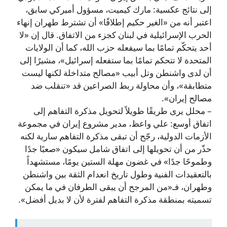
إلى نتائج عكسية: مارك كيميت، مسؤول أميركي سابق،
اعتبر أنه من «الغير حكيم إطلاقًا» أن تشترط طهران إنهاء
الحرب الإسرائيلية في لبنان كجزء من الاتفاق. قال إن «لا
أحد يتحكّم تمامًا بما سيفعله حزب الله، كما أن الولايات
المتحدة لا تتحكم تمامًا بما ستفعله إسرائيل»، مشيرًا إلى
أن لدى واشنطن وتل أبيب «مصالح متداخلة لكنها ليست
متطابقة»، وأن محاولة ربط الصراعين قد «تنقلب ضد
مصالح إيران».
– محلل يرى طريقًا طويلاً لتحويل مذكرة التفاهم إلى
اتفاق أوسع: علي واعظ، مدير مشروع إيران في مجموعة
الأزمات الدولية، رجّح أن تبقى مذكرة التفاهم سارية لكنه
حذّر من أن تحويلها إلى اتفاق شامل سيكون «صعبًا جدًا
وطموحًا جدًا» في غضون مهلة الستين يومًا، مستشهداً
بالتعقيدات الفنية وطول تاريخ انعدام الثقة بين واشنطن
وطهران، فـ«من المرجح أن يبقى الطرفان في ما يمكن
تسميته بمنطقة مذكرة التفاهم لفترة لأن لا بديل أفضل».