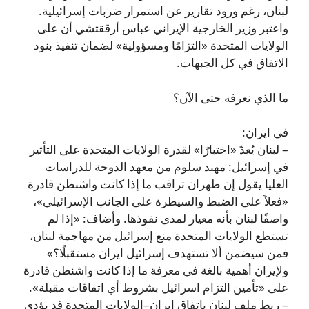
لبنان، رغم ورود تقارير عن استمرار ضربات إسرائيلية.
واعتبر وزير الخارجية الإيراني عباس أرققتشي أن على
الولايات المتحدة «التزامًا ومسؤولية» لضمان تنفيذ بنود
الاتفاق في كل الجبهات.
ما الذي نعرفه حتى الآن؟
في ايران:
– لبنان يُعدّ «اختبارًا» لقدرة الولايات المتحدة على التأثير
في إسرائيل: مهند سلوم من معهد الدوحة للدراسات
العليا يقول إن طهران تراقب ما إذا كانت واشنطن قادرة
«فعلاً على الضبط والسيطرة على الجانب الإسرائيلي»،
واصفًا لبنان بأنه معيار لمدى نفوذها. وأضاف: «إذا لم
تستطع الولايات المتحدة منع إسرائيل من مهاجمة لبنان،
فمن سيضمن ألا تستهدف إسرائيل ايران مستقبلًا؟»
ولإيران أهمية بالغة في معرفة ما إذا كانت واشنطن قادرة
على «تأمين التزام اسرائيل بشروط أي اتفاقات مقبلة».
– ربط ملف لبنان باتفاق إيران–الولايات المتحدة قد يؤدي