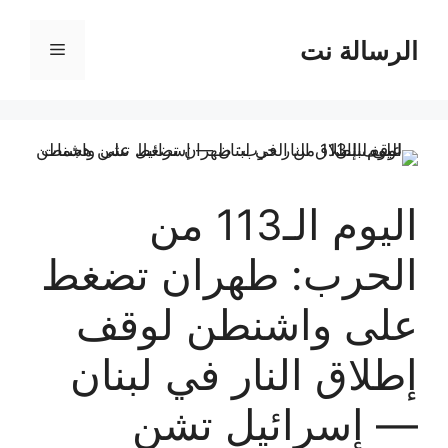
نتقل
لى
الرسالة نت
القائمة
لمحتوى
اليوم الـ113 من
الحرب: طهران تضغط
على واشنطن لوقف
إطلاق النار في لبنان
— إسرائيل تشن