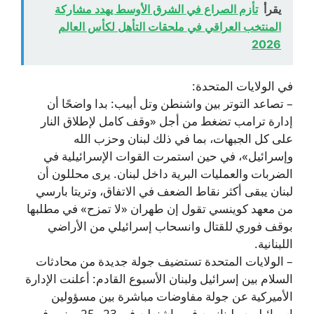
يقرأ
تأزم الصراع في الشرق الأوسط يهدد مشاركة
المنتخب العراقي في ملحقات التأهل لكأس العالم
2026
في الولايات المتحدة:
– تصاعد التوتر بين واشنطن وتل أبيب: بدا واضحًا أن
إدارة ترامب تضغط من أجل «وقف كامل لإطلاق النار
على كل الجبهات، بما في ذلك لبنان وحزب الله
وإسرائيل»، في حين استمرت القوات الإسرائيلية في
الضربات والعمليات البرية داخل لبنان. يرى محللون أن
لبنان يبقى أكثر نقاط الضعف في الاتفاق، وتريتا بارسي
من معهد كوينسي تقول إن طهران «لا تمزح» في مطلبها
بوقف فوري للقتال وانسحاب إسرائيلي من الأراضي
اللبنانية.
– الولايات المتحدة تستضيف جولة جديدة من محادثات
السلام بين إسرائيل ولبنان الأسبوع القادم: أعلنت الإدارة
الأميركية عن جولة مفاوضات مباشرة بين مسؤولين
إسرائيليين ولبنانيين في واشنطن في 23 و25 يونيو، في