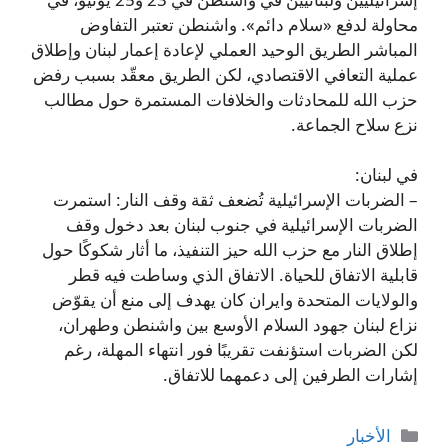
محاولة لدفع «سلام دائم». واشنطن تعتبر التفاوض
المباشر الطريق الوحيد العملي لإعادة إعمار لبنان وإطلاق
عملية التعافي الاقتصادي، لكن الطريق معقّد بسبب رفض
حزب الله للمحادثات والخلافات المستمرة حول مطالب
نزع سلاح الجماعة.
في لبنان:
– الضربات الإسرائيلية تُضعف ثقة وقف النار: استمرت
الضربات الإسرائيلية في جنوب لبنان بعد دخول وقف
إطلاق النار مع حزب الله حيز التنفيذ، ما أثار شكوكًا حول
قابلية الاتفاق للحياة. الاتفاق الذي وساطت فيه قطر
والولايات المتحدة وايران كان يهدف إلى منع أن يقوّض
نزاع لبنان جهود السلام الأوسع بين واشنطن وطهران،
لكن الضربات استؤنفت تقريبًا فور انتهاء المهلة، رغم
إشارات الطرفين إلى دعمهما للاتفاق.
التصنيفات
الأخبار