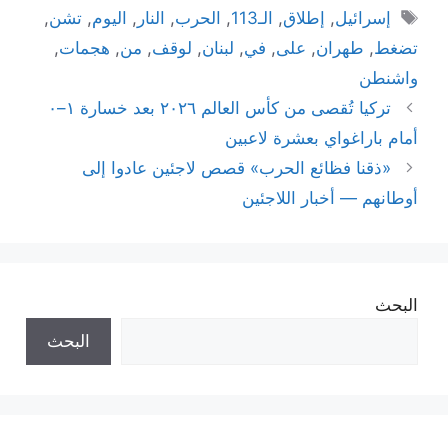
الوسوم
إسرائيل
,
إطلاق
,
الـ113
,
الحرب
,
النار
,
اليوم
,
تشن
,
تضغط
,
طهران
,
على
,
في
,
لبنان
,
لوقف
,
من
,
هجمات
,
واشنطن
تركيا تُقصى من كأس العالم ٢٠٢٦ بعد خسارة ١–٠
أمام باراغواي بعشرة لاعبين
«ذقنا فظائع الحرب» قصص لاجئين عادوا إلى
أوطانهم — أخبار اللاجئين
البحث
البحث