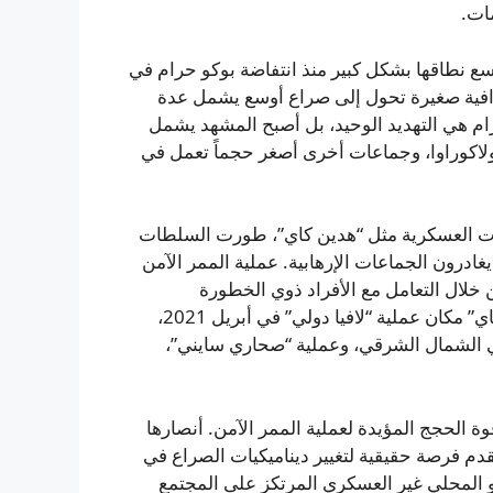
ات.
 اتسع نطاقها بشكل كبير منذ انتفاضة بوكو حرام في
قة جغرافية صغيرة تحول إلى صراع أوسع يشمل عدة
ام هي التهديد الوحيد، بل أصبح المشهد يشمل
 ولاكوراوا، وجماعات أخرى أصغر حجماً تعمل في
ضاً منذ عام 2009. فبجانب العمليات العسكرية مثل “هدين كاي”، طورت السلطات
ادرون الجماعات الإرهابية. عملية الممر الآمن
عسكرية من خلال التعامل مع الأفراد ذوي الخطورة
المنخفضة المرتبطين بهذه الجماعات. وحلت عملية “هدين كاي” مكان عملية “لافيا دولي” في أبريل 2021،
الشمال الشرقي، وعملية “صحاري سايني”،
 الحجج المؤيدة لعملية الممر الآمن. أنصارها
دم فرصة حقيقية لتغيير ديناميكيات الصراع في
نو المحلي غير العسكري المرتكز على المجتمع