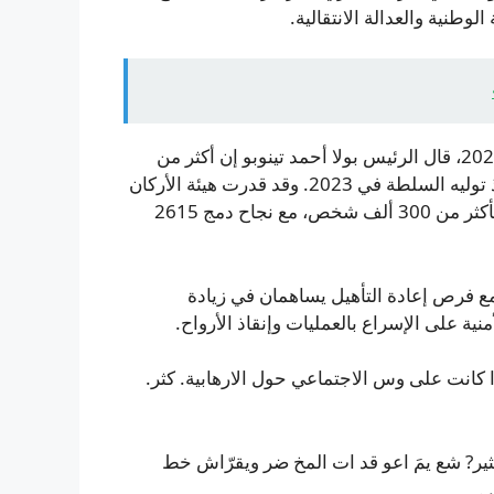
وطنية والعدالة الانتقالية.
في 12 يونيو، أثناء احتفالات نيجيريا بيوم الديمقراطية لعام 2026، قال الرئيس بولا أحمد تينوبو إن أكثر من
124 ألفاً من المقاتلين والمعالين دخلوا عملية الاستسلام منذ توليه السلطة في 2023. وقد قدرت هيئة الأركان
الدفاعية إجمالي حالات الاستسلام بين عامي 2016 و2025 بأكثر من 300 ألف شخص، مع نجاح دمج 2615
ع فرص إعادة التأهيل يساهمان في زيادة
ية على الإسراع بالعمليات وإنقاذ الأرواح.
ا كانت على وس الاجتماعي حول الارهابية. كثر.
كثير? شع يمَ اعو قد ات المخ ضر ويقرّاش خط
 .