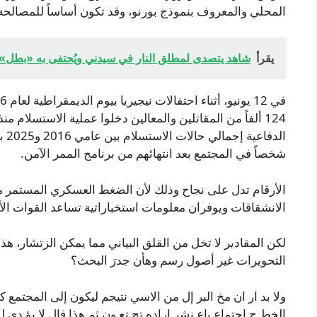
المحلي والمعروف بنموذج بورنو، وقد تكون أساساً للمصالحة ال
يقرأ
شاهد يتصدى لمطلق النار في سيدني ويُحتفى به «بطل»
شخصاً في المجتمع بعد انتهائهم من برنامج الممر الآمن.
الأرقام تدل على نجاح وذلك لأن الضغط العسكري المستمر م
الانشقاقات ويوفران معلومات استخباراتية تساعد القوات الأمن
لكن المقادير لا تخل من القلق البياني مما يمكن الزتشار، هذ
التحويرات غير أصول رسم وهأن جدرَ البحث؟
ولا بد ار ان مخ البر إل من الاسي نتيجم ليكون إلى المجتمع 
الخط ج اجتماع باع نشر اراده تج تع ون ثم هذا فال لا يؤ دي ل