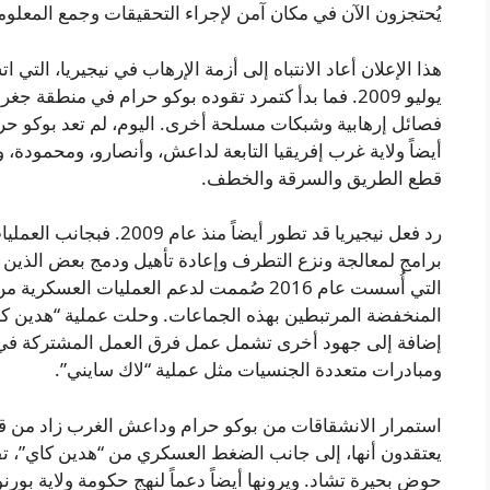
يُحتجزون الآن في مكان آمن لإجراء التحقيقات وجمع المعلوم
هذا الإعلان أعاد الانتباه إلى أزمة الإرهاب في نيجيريا، التي
يوليو 2009. فما بدأ كتمرد تقوده بوكو حرام في منط
فصائل إرهابية وشبكات مسلحة أخرى. اليوم، لم تعد بوكو حر
أيضاً ولاية غرب إفريقيا التابعة لداعش، وأنصارو، ومحمودة،
قطع الطريق والسرقة والخطف.
رد فعل نيجيريا قد تطور أي
برامج لمعالجة ونزع التطرف وإعادة تأهيل ودمج بعض الذين يغ
التي أُسست عام 2016 صُممت لدعم العمليات ال
إضافة إلى جهود أخرى تشمل عمل فرق العمل المشتركة في 
ومبادرات متعددة الجنسيات مثل عملية “لاك سايني”.
استمرار الانشقاقات من بوكو حرام وداعش الغرب زاد من قوة
يعتقدون أنها، إلى جانب الضغط العسكري من “هدين كاي”، تق
حوض بحيرة تشاد. ويرونها أيضاً دعماً لنهج حكومة ولاية بور