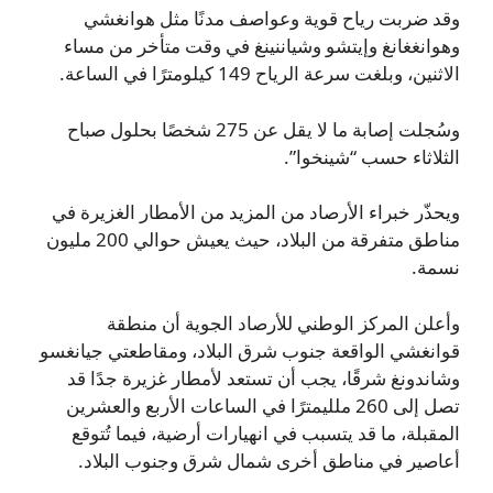
وقد ضربت رياح قوية وعواصف مدنًا مثل هوانغشي
وهوانغغانغ وإيتشو وشياننينغ في وقت متأخر من مساء
الاثنين، وبلغت سرعة الرياح 149 كيلومترًا في الساعة.
وسُجلت إصابة ما لا يقل عن 275 شخصًا بحلول صباح
الثلاثاء حسب “شينخوا”.
ويحذّر خبراء الأرصاد من المزيد من الأمطار الغزيرة في
مناطق متفرقة من البلاد، حيث يعيش حوالي 200 مليون
نسمة.
وأعلن المركز الوطني للأرصاد الجوية أن منطقة
قوانغشي الواقعة جنوب شرق البلاد، ومقاطعتي جيانغسو
وشاندونغ شرقًا، يجب أن تستعد لأمطار غزيرة جدًا قد
تصل إلى 260 ملليمترًا في الساعات الأربع والعشرين
المقبلة، ما قد يتسبب في انهيارات أرضية، فيما تُتوقع
أعاصير في مناطق أخرى شمال شرق وجنوب البلاد.