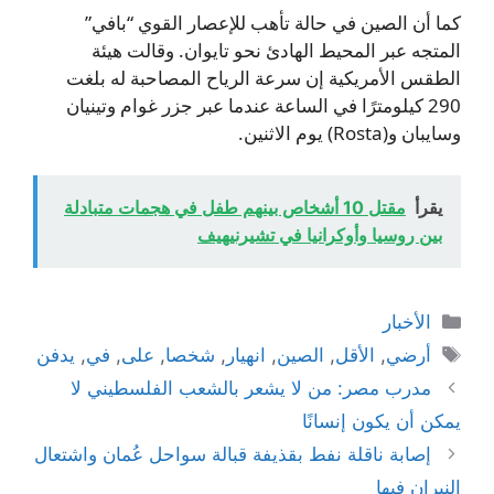
كما أن الصين في حالة تأهب للإعصار القوي “بافي”
المتجه عبر المحيط الهادئ نحو تايوان. وقالت هيئة
الطقس الأمريكية إن سرعة الرياح المصاحبة له بلغت
290 كيلومترًا في الساعة عندما عبر جزر غوام وتينيان
وسايبان و(Rosta) يوم الاثنين.
يقرأ
مقتل 10 أشخاص بينهم طفل في هجمات متبادلة
بين روسيا وأوكرانيا في تشيرنيهيف
التصنيفات
الأخبار
الوسوم
أرضي
,
الأقل
,
الصين
,
انهيار
,
شخصا
,
على
,
في
,
يدفن
مدرب مصر: من لا يشعر بالشعب الفلسطيني لا
يمكن أن يكون إنسانًا
إصابة ناقلة نفط بقذيفة قبالة سواحل عُمان واشتعال
النيران فيها