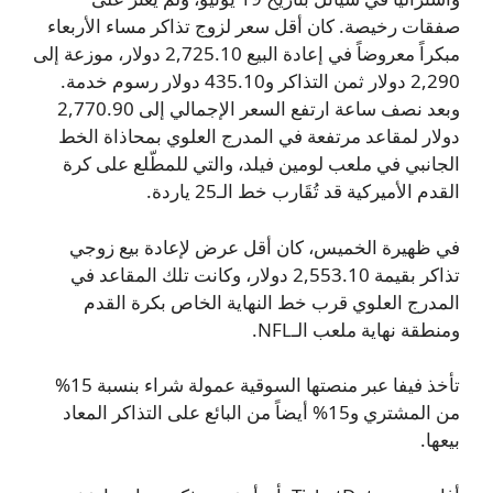
صفقات رخيصة. كان أقل سعر لزوج تذاكر مساء الأربعاء
مبكراً معروضاً في إعادة البيع 2,725.10 دولار، موزعة إلى
2,290 دولار ثمن التذاكر و435.10 دولار رسوم خدمة.
وبعد نصف ساعة ارتفع السعر الإجمالي إلى 2,770.90
دولار لمقاعد مرتفعة في المدرج العلوي بمحاذاة الخط
الجانبي في ملعب لومين فيلد، والتي للمطّلع على كرة
القدم الأميركية قد تُقَارب خط الـ25 ياردة.
في ظهيرة الخميس، كان أقل عرض لإعادة بيع زوجي
تذاكر بقيمة 2,553.10 دولار، وكانت تلك المقاعد في
المدرج العلوي قرب خط النهاية الخاص بكرة القدم
ومنطقة نهاية ملعب الـNFL.
تأخذ فيفا عبر منصتها السوقية عمولة شراء بنسبة 15%
من المشتري و15% أيضاً من البائع على التذاكر المعاد
بيعها.