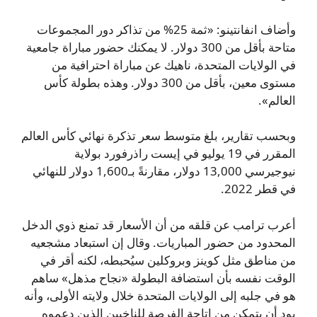
وأضاف انفانتينو: «ثمة 25% من تذاكر دور المجموعات
متاحة بأقل من 300 دولار. لا يمكنك حضور مباراة جامعية
في الولايات المتحدة، ناهيك عن مباراة احترافية من
مستوى معين، بأقل من 300 دولار. وهذه بطولة كأس
العالم».
وبحسب تقارير، بلغ متوسط سعر تذكرة نهائي كأس العالم
المقرر في 19 يوليو في إيست راذرفورد بولاية
نيوجيرسي 13,000 دولار، مقارنةً بـ1,600 دولار للنهائي
في قطر 2022.
أعرب ترامب عن قلقه من أن الأسعار قد تمنع ذوي الدخل
المحدود من حضور المباريات. وقال إن استبعاد مشجعيه
من مناطق مثل كوينز وبروكلين سيُحبطه، لكنه أقر في
الوقت نفسه بأن استضافة البطولة «نجاح مذهل» ساهم
هو في جلبه إلى الولايات المتحدة خلال ولايته الأولى، وأنه
يود أن يتمكن من إتاحة الفرصة للناخبين الذين دعموه