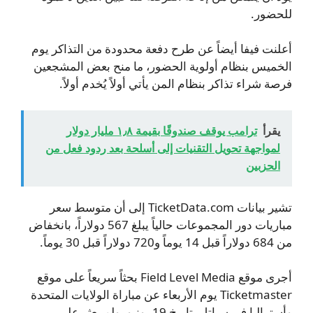
للحضور.
أعلنت فيفا أيضاً عن طرح دفعة محدودة من التذاكر يوم
الخميس بنظام أولوية الحضور، ما منح بعض المشجعين
فرصة شراء تذاكر بنظام المن يأتي أولاً يُخدم أولاً.
يقرأ
ترامب يوقف صندوقًا بقيمة ١٫٨ مليار دولار
لمواجهة تحويل التقنيات إلى أسلحة بعد ردود فعل من
الحزبين
تشير بيانات TicketData.com إلى أن متوسط سعر
مباريات دور المجموعات حالياً يبلغ 567 دولاراً، بانخفاض
من 684 دولاراً قبل 14 يوماً و720 دولاراً قبل 30 يوماً.
أجرى موقع Field Level Media بحثاً سريعاً على موقع
Ticketmaster يوم الأربعاء عن مباراة الولايات المتحدة
وأستراليا في سياتل بتاريخ 19 يونيو، ولم يعثر على