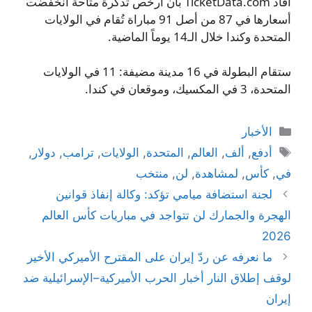
أفاد TicketData.com بأن أرخص تذكرة متاحة انخفضت
أسعارها في 87 من أصل 91 مباراة تُقام في الولايات
المتحدة وكندا خلال الـ14 يوماً الماضية.
ستقام البطولة في 16 مدينة مضيفة: 11 في الولايات
المتحدة، 3 في المكسيك، وموقعان في كندا.
التصنيفات
الأخبار
الوسوم
أدفع
,
ألف
,
العالم
,
المتحدة
,
الولايات
,
ترامب
,
دولار
,
في
,
كأس
,
لمشاهدة
,
لن
,
منتخب
لجنة استضافة ميامي تؤكد: وكالة إنفاذ قوانين
الهجرة والجمارك لن تتواجد في مباريات كأس العالم
2026
ما نعرفه عن ردّ إيران على المقترح الأميركي الأخير
لوقف إطلاق النار أخبار الحرب الأميركية–الإسرائيلية ضد
إيران