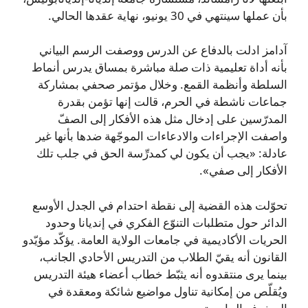
بأن عملها سينتهي في 30 يونيو، نهاية عقدها الحالي.
آدامز ادلت بالدفاع عن الدرس ووصفت الرسم البياني
بأنه أداة تعليمية ذات صلة مباشرة بمساق يدرس أنماط
السلطة وأنظمة القمع. وخلال مؤتمر صحفي بمشاركة
جماعات ناشطة في الحرم، قالت إنها تؤمن بقدرة
المدرّسين على إدخال مثل هذه الأفكار إلى الصفّ
واصفت الإجراءات والادعاءات الموجّهة ضدها بأنها غير
عادلة: «يجب أن يكون لي كمدرِّسة الحق في جلب تلك
الأفكار إلى صفي».
تحوّلت هذه القضية إلى نقطة احتدام في الجدل الأوسع
الدائر حول متطلبات التنوّع الفكري في إنديانا وحدود
الحريات الأكاديمية في جامعات الولاية العامة. يؤكّد مؤيّدو
القانون أنه يقيّ الطلاب من التدريس الأحادي الجانب،
بينما يرى منتقدوه أنه يثبّط خطاب أعضاء هيئة التدريس
ويُقلّص من إمكانية تناول مواضيع شائكة ومعقدة في