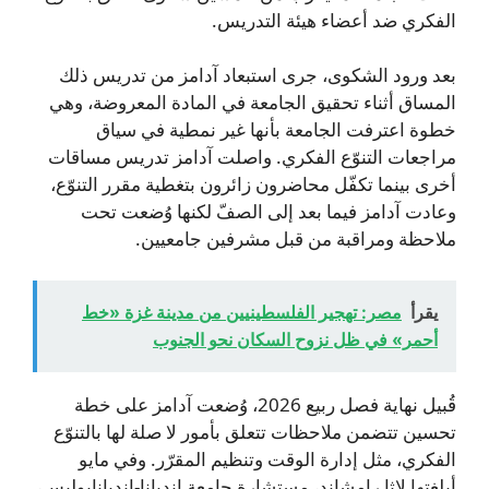
الفكري ضد أعضاء هيئة التدريس.
بعد ورود الشكوى، جرى استبعاد آدامز من تدريس ذلك
المساق أثناء تحقيق الجامعة في المادة المعروضة، وهي
خطوة اعترفت الجامعة بأنها غير نمطية في سياق
مراجعات التنوّع الفكري. واصلت آدامز تدريس مساقات
أخرى بينما تكفّل محاضرون زائرون بتغطية مقرر التنوّع،
وعادت آدامز فيما بعد إلى الصفّ لكنها وُضعت تحت
ملاحظة ومراقبة من قبل مشرفين جامعيين.
يقرأ
مصر: تهجير الفلسطينيين من مدينة غزة «خط
أحمر» في ظل نزوح السكان نحو الجنوب
قُبيل نهاية فصل ربيع 2026، وُضعت آدامز على خطة
تحسين تتضمن ملاحظات تتعلق بأمور لا صلة لها بالتنوّع
الفكري، مثل إدارة الوقت وتنظيم المقرّر. وفي مايو
أبلغتها لاثا رامشاند، مستشارة جامعة إنديانا-إنديانابوليس،