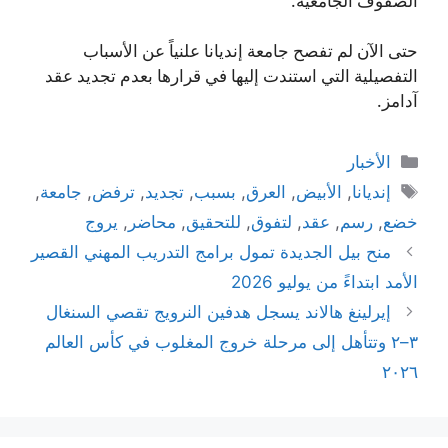
الصفوف الجامعية.
حتى الآن لم تفصح جامعة إنديانا علنياً عن الأسباب
التفصيلية التي استندت إليها في قرارها بعدم تجديد عقد
آدامز.
التصنيفات
الأخبار
الوسوم
إنديانا
,
الأبيض
,
العرق
,
بسبب
,
تجديد
,
ترفض
,
جامعة
,
خضع
,
رسم
,
عقد
,
لتفوق
,
للتحقيق
,
محاضر
,
يروج
منح بيل الجديدة تمول برامج التدريب المهني القصير
الأمد ابتداءً من يوليو 2026
إيرلينغ هالاند يسجل هدفين النرويج تقصي السنغال
٣–٢ وتتأهل إلى مرحلة خروج المغلوب في كأس العالم
٢٠٢٦