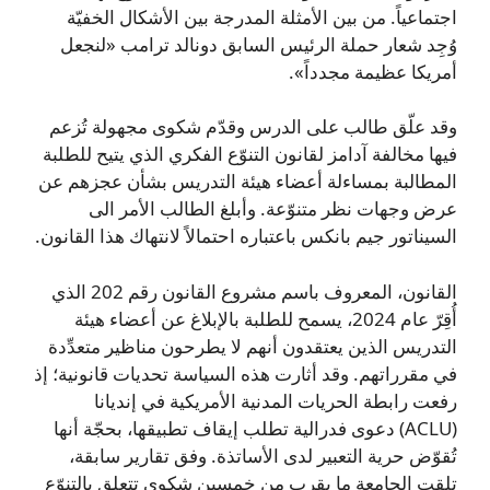
اجتماعياً. من بين الأمثلة المدرجة بين الأشكال الخفيّة
وُجِد شعار حملة الرئيس السابق دونالد ترامب «لنجعل
أمريكا عظيمة مجدداً».
وقد علّق طالب على الدرس وقدّم شكوى مجهولة تُزعم
فيها مخالفة آدامز لقانون التنوّع الفكري الذي يتيح للطلبة
المطالبة بمساءلة أعضاء هيئة التدريس بشأن عجزهم عن
عرض وجهات نظر متنوّعة. وأبلغ الطالب الأمر الى
السيناتور جيم بانكس باعتباره احتمالاً لانتهاك هذا القانون.
القانون، المعروف باسم مشروع القانون رقم 202 الذي
أُقِرّ عام 2024، يسمح للطلبة بالإبلاغ عن أعضاء هيئة
التدريس الذين يعتقدون أنهم لا يطرحون مناظير متعدِّدة
في مقرراتهم. وقد أثارت هذه السياسة تحديات قانونية؛ إذ
رفعت رابطة الحريات المدنية الأمريكية في إنديانا
(ACLU) دعوى فدرالية تطلب إيقاف تطبيقها، بحجّة أنها
تُقوّض حرية التعبير لدى الأساتذة. وفق تقارير سابقة،
تلقت الجامعة ما يقرب من خمسين شكوى تتعلق بالتنوّع