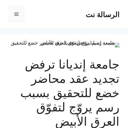
نتقل
لى
الرسالة نت
القائمة
لمحتوى
جامعة إنديانا ترفض
تجديد عقد محاضر
خضع للتحقيق بسبب
رسم يروّج لتفوّق
العرق الأبيض