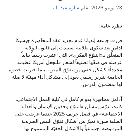
23 يونيو 2026
بقلم
سارة عبد الله
نظرة عامة:
قررت جامعة إنديانا عدم تجديد عقد المحاضِرة جيسيكا
آدامز بعد شكوى طلابية استندت إلى قانون الولاية
المتعلّق بـ«التنوّع الفكري»، التي اعتبرت رسماً بيانياً
عرضته في صفّها تصنيفاً لشعار «لنجعل أمريكا عظيمة
مجدداً» كشكل خفي من تفوّق البيض، بينما اقترنت خطوة
الجامعة بتبرير رسمي يعود إلى مشاكل أداء مهنيّة لا صلة
لها بمضمون الدرس.
آدامز، محاضِرة بدوام كامل في كلية العمل الاجتماعي،
كانت تدرِّس مساق «التنوّع وحقوق الإنسان والعدالة
الاجتماعية» في فصل خريف 2025 عندما عرضت على
الطلبة صورة تميّز بين أشكال تفوّق البيض الصريحة
المرفوضة اجتماعياً والأشكال الخفيّة المسموح بها