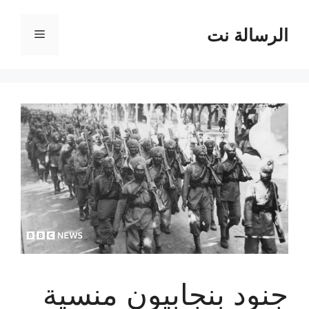
نتقل
لى
الرسالة نت
القائمة
لمحتوى
جنود بنجابيون منسية