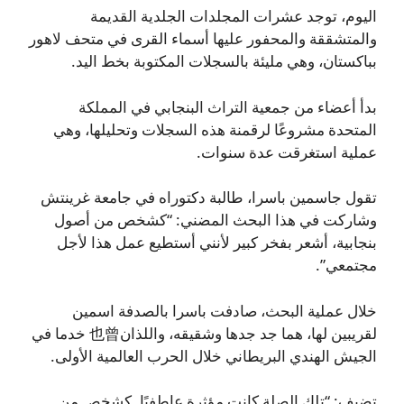
اليوم، توجد عشرات المجلدات الجلدية القديمة
والمتشققة والمحفور عليها أسماء القرى في متحف لاهور
بباكستان، وهي مليئة بالسجلات المكتوبة بخط اليد.
بدأ أعضاء من جمعية التراث البنجابي في المملكة
المتحدة مشروعًا لرقمنة هذه السجلات وتحليلها، وهي
عملية استغرقت عدة سنوات.
تقول جاسمين باسرا، طالبة دكتوراه في جامعة غرينتش
وشاركت في هذا البحث المضني: “كشخص من أصول
بنجابية، أشعر بفخر كبير لأنني أستطيع عمل هذا لأجل
مجتمعي”.
خلال عملية البحث، صادفت باسرا بالصدفة اسمين
لقريبين لها، هما جد جدها وشقيقه، واللذان也曾 خدما في
الجيش الهندي البريطاني خلال الحرب العالمية الأولى.
تضيف: “تلك الصلة كانت مؤثرة عاطفيًا. كشخص من