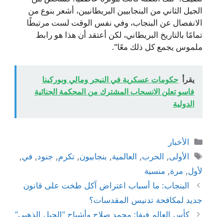
الجيل الثاني من البنجابيين البريطانيين، أشعر بنوع من
الانفصال عن البنجاب، وفي نفس الوقت لست مرتبطًا
تمامًا بالتاريخ البريطاني، لكن أعتقد أن هذا هو رابط
ملموس يجمع كل ذلك معًا”.
يقرأ
حكومات عسكرية في النيجر ومالي وبوركينا
فاسو تعلن الانسحاب المشترك من المحكمة الجنائية
الدولية
التصنيفات
الأخبار
الوسوم
الأولى
,
الحرب
,
العالمية
,
بنجابيون
,
تكرم
,
جنود
,
في
,
لأول
,
مرة
,
منسية
البنجاب: ما أسباب اعتراض آكل طخت على قانون
جديد لمكافحة تدنيس المقدسات؟
كأس العالم فيفا: محمد صلاح وأشباح “الجيل الذهبي”