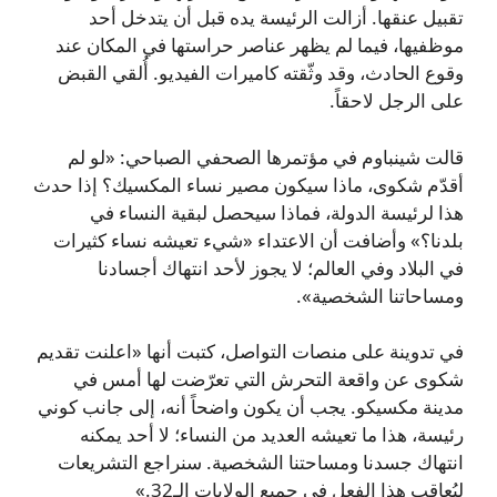
تقبيل عنقها. أزالت الرئيسة يده قبل أن يتدخل أحد
موظفيها، فيما لم يظهر عناصر حراستها في المكان عند
وقوع الحادث، وقد وثّقته كاميرات الفيديو. أُلقي القبض
على الرجل لاحقاً.
قالت شينباوم في مؤتمرها الصحفي الصباحي: «لو لم
أقدّم شكوى، ماذا سيكون مصير نساء المكسيك؟ إذا حدث
هذا لرئيسة الدولة، فماذا سيحصل لبقية النساء في
بلدنا؟» وأضافت أن الاعتداء «شيء تعيشه نساء كثيرات
في البلاد وفي العالم؛ لا يجوز لأحد انتهاك أجسادنا
ومساحاتنا الشخصية».
في تدوينة على منصات التواصل، كتبت أنها «اعلنت تقديم
شكوى عن واقعة التحرش التي تعرّضت لها أمس في
مدينة مكسيكو. يجب أن يكون واضحاً أنه، إلى جانب كوني
رئيسة، هذا ما تعيشه العديد من النساء؛ لا أحد يمكنه
انتهاك جسدنا ومساحتنا الشخصية. سنراجع التشريعات
ليُعاقب هذا الفعل في جميع الولايات الـ32.»