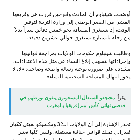
أوضحت شينباوم أن الحادث وقع حين قررت هي وفريقها
المشي من القصر الوطني إلى وزارة التربية لتوفير
الوقت، إذ تستغرق المسافة نحو خمس دقائق سيراً بدلاً
من رحلة بالسيارة تستغرق حوالي عشرين دقيقة.
وطالبت شينباوم حكومات الولايات بمراجعة قوانينها
وإجراءاتها لتسهيل إبلاغ النساء عن مثل هذه الاعتداءات،
مشددة على ضرورة توجيه رسالة واضحة وصاخبة: «لا، لا
يجوز انتهاك المساحة الشخصية للنساء».
يقرأ
مشجعو السنغال المسجونون ينفون تورطهم في
فوضى نهائي كأس أمم إفريقيا بالمغرب
تجدر الإشارة إلى أن الولايات الـ32 ومكسيكو سيتي ككيان
فيدرالي تملك قوانين جنائية مستقلة، وليس كلّها تعتبر
التحرش الجنسي جريمةً يعاقَب عليها. وقالت شينباوم إنه