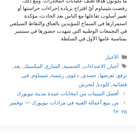
ما يكونون هدفاً لعنف عصابات المخدرات. ومع ذلك،
رفضت شينباوم أيّ اقتراح بزيادة إجراءات حراستها أو
تغيير أسلوب تفاعلها مع الناس بعد الحادث، مؤكدة
استمرارها في السماح للمؤيدين بالعناق والتقاط السيلفي
في التجمعات الوطنية التي شهدت حضورها في سبتمبر
بمناسبة عامها الأول في السلطة.
التصنيفات
الأخبار
الوسوم
أخبار
,
الاعتداءات
,
الجنسية
,
الشارع
,
المكسيك
,
بعد
,
ترفع
,
تعرضها
,
جسدي
,
دعوى
,
رئيسة
,
شينباوم
,
في
,
قضائية
,
كلوديا
,
لتحرش
أفضل الميمات من انتخابات عمدة مدينة نيويورك
من يبيع أعماله الفنية في مزادات نيويورك — نوفمبر
٢٠٢٥؟