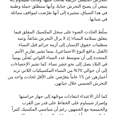
ينبغي أن يصبح التحرش جنايةً، وأنها ستطلق حملة وطنية
في هذا السياق، مشيرة إلى أنها تعرّضت لمواقف مماثلة
في شبابها.
سلّط الحادث الضوء على سجل المكسيك المقلق فيما
يتعلق بسلامة النساء؛ إذ لا يزال التحرش شائعاً، وتنبه
منظمات حقوق الإنسان إلى أزمة جرائم قتل النساء
(القتل بدافع النوع الاجتماعي)، بينما تشير تقارير الأمم
المتحدة إلى أن متوسط عدد النساء اللواتي يُقتلْن يومياً
في البلاد يصل إلى نحو عشر نساء. كما تشير الإحصاءات
إلى أن حوالي 70% من النساء المكسيكيات اللاتي تزيد
أعمارهن عن 15 عاماً يتعرّضن على الأقل لحادث واحد من
التحرش الجنسي خلال حياتهن.
كما أثار الاعتداء انتقادات موجّهة إلى جهاز حراستها
وإصرار شينباوم على الحفاظ على قدر من القرب
والحميمية مع الجمهور، رغم أن سياسيي المكسيك كثيراً