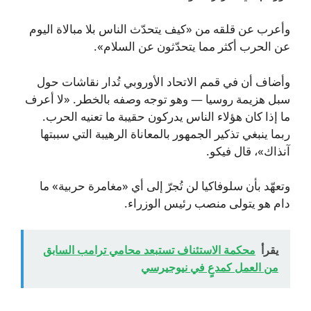
وأعرب عن قلقه من «كيف يتحدّث الناس بلا مبالاة اليوم
عن الحرب أكثر مما يتحدّثون عن السلام».
وأضاف أن في قمم الاتحاد الأوروبي تُدار نقاشات حول
سبل هزيمة روسيا — وهو توجه وصفه بالخطر. «لا أعرف
ما إذا كان هؤلاء الناس يدركون حقيبة ما تعنيه الحرب.
ربما ينبغي تذكير الجمهور بالمعاناة الرهيبة التي سببتها
آنذاك»، قال فيكو.
وتعهّد بأن سلوفاكيا لن تُجرّ إلى أي «مغامرة حربية» ما
دام هو يتولى منصب رئيس الوزراء.
يقرأ
محكمة الاستئناف تستبعد محامي ترامب السابق
من العمل كمدعٍ في نيوجيرسي