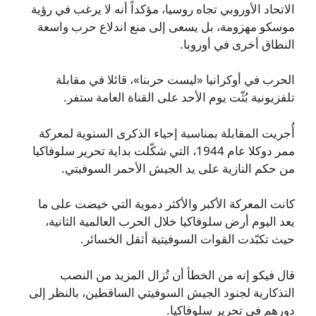
الاتحاد الأوروبي تجاه روسيا، مؤكداً أنه لا يرغب في رؤية
موسكو مهزومة، بل يسعى إلى منع اندلاع حرب واسعة
النطاق أخرى في أوروبا.
الحرب في أوكرانيا «ليست حربنا»، قائلا في مقابلة
تلفزيونية بُثّت يوم الأحد على القناة العامة ستفر.
أُجريت المقابلة بمناسبة إحياء الذكرى السنوية لمعركة
ممر دوكلا عام 1944، التي شكّلت بداية تحرير سلوفاكيا
من حكم النازية على يد الجيش الأحمر السوفيتي.
كانت المعركة الأكبر والأكثر دموية التي خيضت على ما
يعد اليوم أرض سلوفاكيا خلال الحرب العالمية الثانية،
حيث تكبّدت القوات السوفيتية أثقل الخسائر.
قال فيكو إنه من الخطأ أن تُزال المزيد من النصب
التذكارية لجنود الجيش السوفيتي الساقطين، بالنظر إلى
دورهم في تحرير سلوفاكيا.