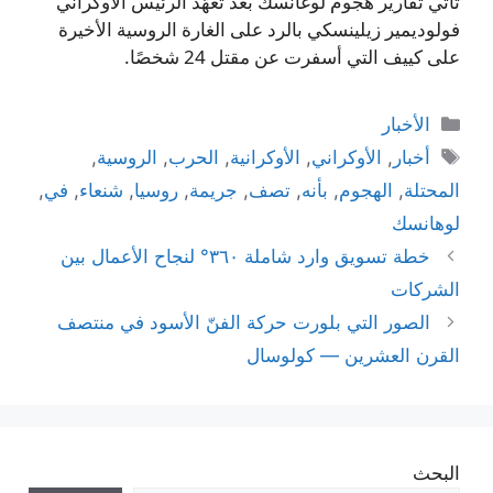
تأتي تقارير هجوم لوغانسك بعد تعهّد الرئيس الأوكراني
فولوديمير زيلينسكي بالرد على الغارة الروسية الأخيرة
على كييف التي أسفرت عن مقتل 24 شخصًا.
التصنيفات
الأخبار
الوسوم
أخبار
,
الأوكراني
,
الأوكرانية
,
الحرب
,
الروسية
,
المحتلة
,
الهجوم
,
بأنه
,
تصف
,
جريمة
,
روسيا
,
شنعاء
,
في
,
لوهانسك
خطة تسويق وارد شاملة ٣٦٠° لنجاح الأعمال بين
الشركات
الصور التي بلورت حركة الفنّ الأسود في منتصف
القرن العشرين — كولوسال
البحث