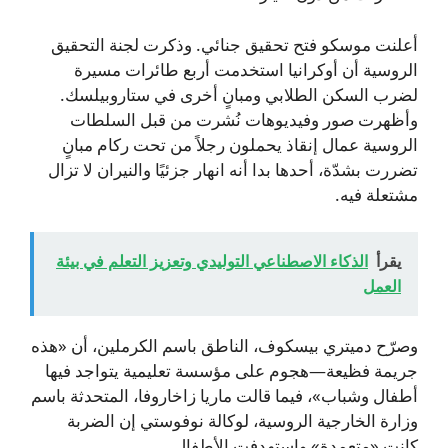
أعلنت موسكو فتح تحقيق جنائي. وذكرت لجنة التحقيق
الروسية أن أوكرانيا استخدمت أربع طائرات مسيرة
لضرب السكن الطلابي ومبانٍ أخرى في ستاروبيلسك.
وأظهرت صور وفيديوهات نُشرت من قبل السلطات
الروسية عمال إنقاذ يحملون رجلاً من تحت ركام مبانٍ
تضررت بشدّة، أحدها بدا أنه انهار جزئيًا والنيران لا تزال
مشتعلة فيه.
يقرأ
الذكاء الاصطناعي التوليدي وتعزيز التعلم في بيئة
العمل
وصرّح دميتري بيسكوف، الناطق باسم الكرملين، أن «هذه
جريمة فظيعة—هجوم على مؤسسة تعليمية يتواجد فيها
أطفال وشباب»، فيما قالت ماريا زاخاروفا، المتحدثة باسم
وزارة الخارجية الروسية، لوكالة نوفوستي إن الضربة
كانت «متعمدة» واستهدفت الأطفال.