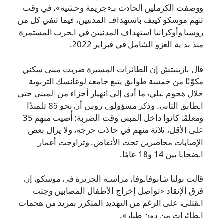
ووصفت الكرملين الحادث بـ«جريمة وحشية»، في وقت
تتهم موسكو كييف باستهداف المدنيين، فيما تنفي كل من
روسيا وأوكرانيا استهداف المدنيين في الحرب المستمرة
منذ بداية الغزو الشامل في فبراير 2022.
قال بازينيتش إن الطائرات المسيرة ضربت مبنى سكني
مكوّنًا من خمسة طوابق يتبع جامعة لوغانسك التربوية
خلال هجوم ليلي، ما أدى إلى انهيار أجزاء من المبنى حتى
الطابق الثاني. وذكر مسؤولون روس أن نحو 86 تلميذًا
ومعلمًا كانوا داخل المبنى وقت الضربة؛ أُصيب منهم 35
على الأقل، ثلاثة منهم في حالات حرجة، ولا يزال بعض
الإصابات محاصرين تحت الأنقاض. وتراوحت أعمار
الضحايا بين 14 و18 عامًا.
قالت يوليا شابوفالوفا، مراسلة الجزيرة في موسكو، إن
فرق الإنقاذ «تواصل إخراج الأطفال المصابين وجثث
القتلى، على الرغم من التهديد المتكرر بمزيد من هجمات
الطائرات من دون طيار».