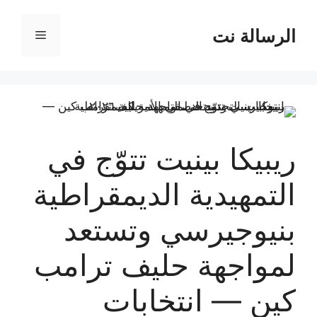
نتقل
لى
الرسالة نت
القائمة
لمحتوى
ريبيكا بينيت تتوّج في
التمهيدية الديمقراطية
بنيوجيرسي وتستعد
لمواجهة حليف ترامب
كين — انتخابات