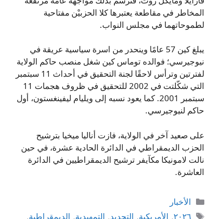
فارايلا ومايكل روث، فترسم بذلك مواجهة عامة مرتفعة
المخاطر في مقاطعة يعتبرها كلا الحزبيْن مفتاحية
لطموحاتهما في مجلس النواب.
يبلغ كين 57 عامًا وينحدر من اسرة سياسية عريقة في
نيوجيرسي؛ فوالده توماس كين شغل منصب حاكم الولاية
لفترتين وترأس لاحقًا لجنة التحقيق في أحداث 11 سبتمبر
التي شكّلتت في 2002 للتحقيق في ظروف هجمات 11
سبتمبر 2001. كما يعود نسبه إلى ويليام ليفينغستون، أول
حاكم لنيوجيرسي.
على صعيد آخر في الولاية، فازت أناليا ميخيا بترشيح
الحزب الديمقراطي في الدائرة الحادية عشرة، في حين
نالت لامونيكا مكآيفر ترشيح الديمقراطيين في الدائرة
العاشرة.
التصنيفات
الأخبار
الوسوم
٢٠٢٦
,
الأمريكية
,
التجديد
,
التمهيدية
,
الديمقراطية
,