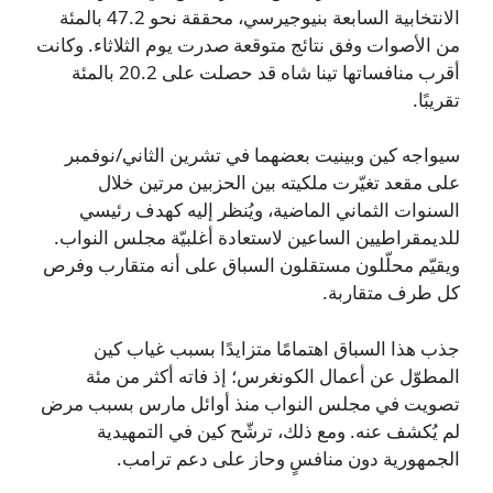
الانتخابية السابعة بنيوجيرسي، محققة نحو 47.2 بالمئة
من الأصوات وفق نتائج متوقعة صدرت يوم الثلاثاء. وكانت
أقرب منافساتها تينا شاه قد حصلت على 20.2 بالمئة
تقريبًا.
سيواجه كين وبينيت بعضهما في تشرين الثاني/نوفمبر
على مقعد تغيّرت ملكيته بين الحزبين مرتين خلال
السنوات الثماني الماضية، ويُنظر إليه كهدف رئيسي
للديمقراطيين الساعين لاستعادة أغلبيّة مجلس النواب.
ويقيّم محلّلون مستقلون السباق على أنه متقارب وفرص
كل طرف متقاربة.
جذب هذا السباق اهتمامًا متزايدًا بسبب غياب كين
المطوّل عن أعمال الكونغرس؛ إذ فاته أكثر من مئة
تصويت في مجلس النواب منذ أوائل مارس بسبب مرض
لم يُكشف عنه. ومع ذلك، ترشّح كين في التمهيدية
الجمهورية دون منافسٍ وحاز على دعم ترامب.