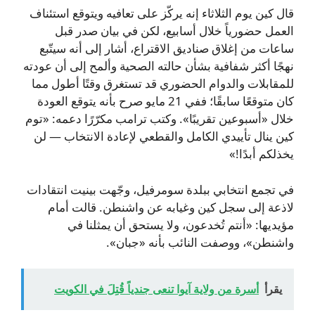
قال كين يوم الثلاثاء إنه يركّز على تعافيه ويتوقع استئناف
العمل حضورياً خلال أسابيع، لكن في بيان صدر قبل
ساعات من إغلاق صناديق الاقتراع، أشار إلى أنه سيتّبع
نهجًا أكثر شفافية بشأن حالته الصحية وألمح إلى أن عودته
للمقابلات والدوام الحضوري قد تستغرق وقتًا أطول مما
كان متوقعًا سابقًا؛ ففي 21 مايو صرح بأنه يتوقع العودة
خلال «أسبوعين تقريبًا». وكتب ترامب مكرّرًا دعمه: «توم
كين ينال تأييدي الكامل والقطعي لإعادة الانتخاب — لن
يخذلكم أبدًا!»
في تجمع انتخابي ببلدة سومرفيل، وجّهت بينيت انتقادات
لاذعة إلى سجل كين وغيابه عن واشنطن. قالت أمام
مؤيديها: «أنتم تُخدعون، ولا يستحق أن يمثلنا في
واشنطن»، ووصفت النائب بأنه «جبان».
يقرأ
أسرة من ولاية آيوا تنعى جندياً قُتِلَ في الكويت