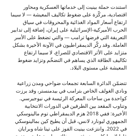
استندت حملة بينيت إلى خدماتها العسكرية ومحاور
اقتصادية، مركّزة على ضغوط تكاليف المعيشة — لا سيما
ارتفاع أسعار المواد الغذائية والمحروقات في سياق
الحرب الأميركية-الإسرائيلية على إيران، إضافة إلى تدابير
التعريفة التي فرضها ترامب — والتي تضغط على الأسر
العاملة. وقد ركّز الديمقراطيون في الآونة الأخيرة بشكل
متزايد على الأثر الاقتصادي للصراع، لا سيما ارتفاع
تكاليف الطاقة الذي يساهم في التضخّم وتزايد ضغوط
المعيشة على مستوى البلاد.
تتضمّن الدائرة السابعة تجمعات ضواحي ومدن زراعية
ونادي الغولف الخاص بترامب في بيدمنستر، وقد برزت
كواحدة من ساحات المعركة الرئيسة في نيوجيرسي.
وتناوب المقعد بين الطرفين في الدورات الانتخابية
الأخيرة: ففي 2018 هزم الديمقراطي توم مالينوسكي
الجمهوري ليونارد لانس، قبل أن يطيح كين بمالينوسكي
في 2022. وانتزعت بينيت الفوز على تينا شاه وبرايان