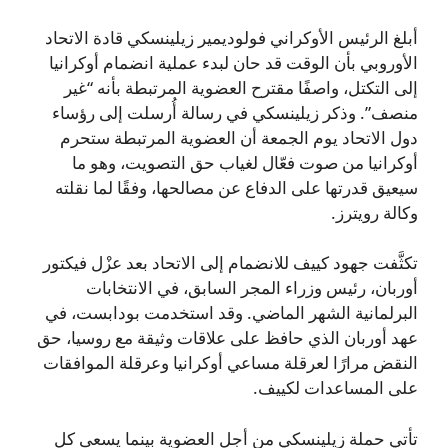
أبلغ الرئيس الأوكراني فولوديمير زيلينسكي قادة الاتحاد
الأوروبي بأن الوقت قد حان لبدء عملية انضمام أوكرانيا
إلى التكتل، واصفًا مقترح العضوية المرتبطة بأنه “غير
منصف”. وذكر زيلينسكي في رسالة أُرسلت إلى رؤساء
دول الاتحاد يوم الجمعة أن العضوية المرتبطة ستحرم
أوكرانيا من صوت فعّال لغياب حق التصويت، وهو ما
سيعيق قدرتها على الدفاع عن مصالحها، وفقًا لما نقلته
وكالة رويترز.
تكثَّفت جهود كييف للانضمام إلى الاتحاد بعد عزْل فيكتور
أوربان، رئيس وزراء المجر السابق، في الانتخابات
البرلمانية الشهر الماضي. وقد استخدمت بودابست، في
عهد أوربان الذي حافظ على علاقات وثيقة مع روسيا، حق
النقض مرارًا لعرقلة مساعي أوكرانيا وعرقلة الموافقات
على المساعدات لكييف.
تأتي حملة زيلينسكي من أجل العضوية بينما يسعى كل