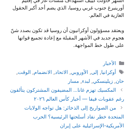
الشهر حاولت كييف استهداف منشآت غاز في إقليم
أورينبرغ جنوب غربي روسيا، الذي يضم أحد أكبر الحقول
الغازية في العالم.
ويعتقد مسؤولون أوكرانيون أن روسيا قد تكون بصدد شنّ
هجوم جديد في الأشهر المقبلة مع إعادة تجميع قواتها
على طول خط المواجهة.
التصنيفات
الأخبار
الوسوم
أوكرانيا
,
إلى
,
الأوروبي
,
الاتحاد
,
الانضمام
,
الوقت
,
حان
,
زيلينسكي
,
لبدء
,
مسار
المكسيك تهزم غانا… المضيفون المشتركون يتألقون
رغم عقوبات فيفا — أخبار كأس العالم ٢٠٢٦
من الصواريخ إلى الذخائر: هل تواجه الولايات
المتحدة خطر نفاد أسلحتها الرئيسية؟ الحرب
الأمريكية‑الإسرائيلية على إيران