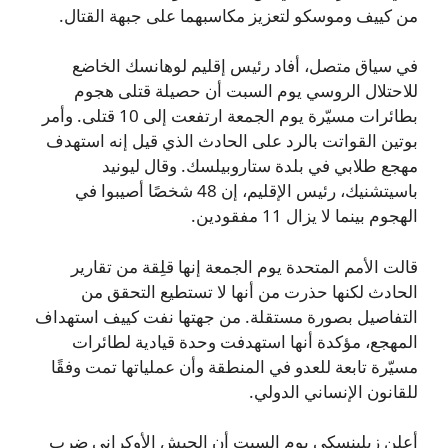
من كييف وموسكو لتعزيز مكاسبهما على جبهة القتال.
في سياق متصل، أفاد رئيس إقليم لوهانسك الخاضع
للاحتلال الروسي يوم السبت أن حصيلة قتلى هجوم
بطائرات مسيّرة يوم الجمعة ارتفعت إلى 10 قتلى. وأمر
بوتين القواتت بالرد على الحادث الذي قيل إنه استهدف
مهجع طلابي في بلدة ستاروبيلسك. وقال ليونيد
باسيتشنيك، رئيس الإقليم، إن 48 شخصًا أصيبوا في
الهجوم بينما لا يزال 11 مفقودين.
قالت الأمم المتحدة يوم الجمعة إنها قلِقة من تقارير
الحادث لكنها حذرت من أنها لا تستطيع التحقق من
التفاصيل بصورة مستقلة. من جهتها نفت كييف استهداف
المهجع، مؤكدة أنها استهدفت وحدة قيادية لطائرات
مسيّرة تابعة للعدو في المنطقة وأن عملياتها تمت وفقًا
للقانون الإنساني الدولي.
أعلن زيلينسكي يوم السبت أن الجيش الأوكراني ضرب