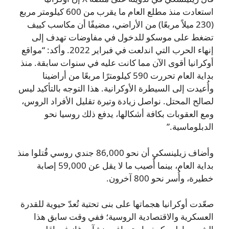
استعادت منذ مطلع العام ما يقرب من 600 كيلومتر مربع
(230 ميلاً مربعًا) من الأراضي، مضيفًا أن مكاسب كييف
تضغط على موسكو للدخول في مفاوضات تهدف إلى
إنهاء الحرب التي اندلعت في فبراير 2022. وأكد: “مواقع
أوكرانيا أقوى الآن مما كانت عليه في سنوات سابقة. منذ
بداية العام تحررت 590 كيلومترًا مربعًا من أراضينا
وأُعيدت إلى السيطرة الأوكرانية. هذا التوجه بالتأكيد ليس
لصالح المحتل. نواصل زيادة وتيرة تقليل الأفراد الروس،
ومع العقوبات بكافة أشكالها، يدفع ذلك روسيا نحو
الدبلوماسية.”
وأضاف زيلينسكي أن نحو 86,000 جندي روسي قُتلوا منذ
بداية العام، بينما أٌصيب ما لا يقل عن 59,000 إصابة
خطيرة، وأُسر نحو 800 آخرون.
صعّدت أوكرانيا هجماتها على بنى تحتية تُعدّ حيوية للقدرة
العسكرية والاقتصادية الروسية؛ ففي وقت سابق هذا