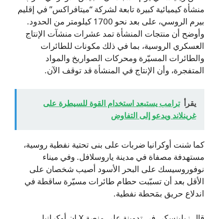
منشأة كيميائية كبيرة تابعة لشركة “ميتافراكس” في إقليم
بيرم الروسي، على بعد نحو 1700 كيلومتر من الحدود.
وأوضح أن منتجات المنشأة تمد عشرات منشآت الإنتاج
العسكري الروسية، بما في ذلك مكونات للطائرات
والطائرات المسيّرة ومحركات الصواريخ والمواد
المتفجرة، وأن الإنتاج في المنشأة قد توقف الآن.
يقرأ
ترامب يستبعد استخدام القوة للسيطرة على
غرينلاند ويدعو إلى التفاوض
كما شنت أوكرانيا ضربات على بنى تحتية نفطية روسية،
مستهدفة مصفاة في مدينة ياروسلافل. وفي ميناء
نوفوروسيسك على البحر الأسود أصيب شخصان على
الأقل بعد أن تسبّبت حطام طائرات مسيّرة ساقطة في
اندلاع حريق بمَحطة نفطية.
قال زيلينسكي في تدوينة على منصة X إن أوكرانيا