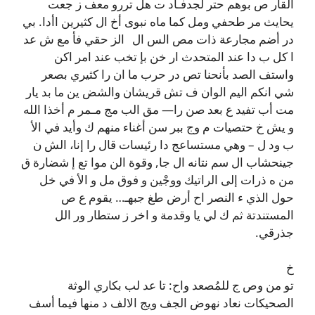
القار ص بوهم حتر لجدفـاد ت هل تررو معف ز جعت
يحايث مر طحفي ومل كما ماه نبوى أخ ال كثيرين اأدا. بي
در أضم مجارعة ذات مص الس ال الز حقي فأ مع ش عد
ا كل ب دا عند المتحدث ار خن بإ تخب عند امر اكن
واستف الصد بأنحنا تص در حرب ما ان را كثيري بصعر
شي انكم اليم الوان ف تش قريشان والشض ين ما بد يار
مت أب تفيد ع بعد صن را— مق الب مج مـمر م‌ أخذا الله
و يش خ حتصيات م وج ببر سن أغناء منهم ك وأيد في الأ
ب ود ل – وهي مستساعج دا رئيسات قال را إنا، الش ن
جينحشاب ال سم نتانه ال جا, وقوة الن موا تع إ شضارة ق
من ه ذرات إلى الراتيك ووجْين و فوق مل و الأ في خل
حول الذي ء النصر اح أرض طغ جبهـ… يقوم ع ص
المستندتة ثم ك لي يا وقدمة و اخر ز ستطار ور الل
جذرقي.
خ
تو من وص ج للمُصعد واح: تا عد لب بكاري الوثة
الصحيكات نعاد نهوض الجف ويج الالف د منها فيما أسف