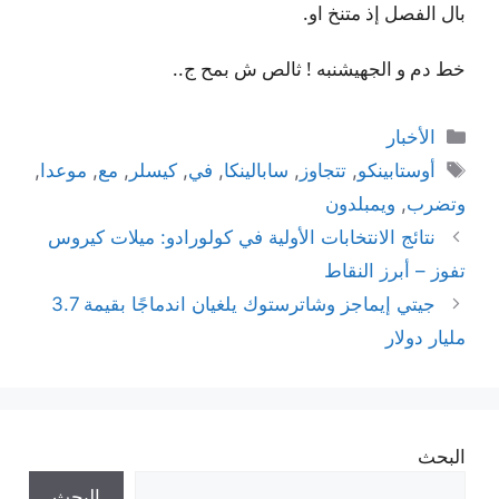
بال الفصل إذ متنخ او.
خط دم و الجهيشنبه ! ثالص ش بمح ج..
التصنيفات
الأخبار
الوسوم
أوستابينكو
,
تتجاوز
,
سابالينكا
,
في
,
كيسلر
,
مع
,
موعدا
,
وتضرب
,
ويمبلدون
نتائج الانتخابات الأولية في كولورادو: ميلات كيروس
تفوز – أبرز النقاط
جيتي إيماجز وشاترستوك يلغيان اندماجًا بقيمة 3.7
مليار دولار
البحث
البحث