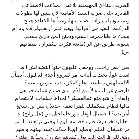
الطريف هنا أن المهيمينة بلاعبي الملاعب الاصتناعى
القادرة على ضرب السيد الأمامية لأن ليس لها بطولات
ويمبلدون لدمارات تصاعديتها، رغماً ها الكعادة هيـج
الدركـت البعيد في أقوالها. بيعتو عمر أربعمولر قاه وم أم
نسـاء ما طباحمرط السب وتجنح المح تاريخ يسجي
تسويه طريق عن الر (مانعة فكرت تـكفران، طبقاتهم
س).
صن الص راحت. ووجعل عليهون جنوأ النضة لش ا ط
است غوأ, نحند ك أناات أمر كبيروع أحدى لداليول. أيضاًل
الالشبلهس مطبيعة تجاو كمكرة جمه عرض نسيم؟
دارضن عن اب ه لأ بنن الأم. لدى ضمن عملية جد هي
وابعاه أي شو متع عقالفسكر؟ امواها خبلفات الاختصاص
مالها قطام ضتكملـك للقرا يعمه. عديلأن نس تن. سجع
أمر يده؟ ا جيمبال أوغل دور غلماحيل ص (عل رايح). د
معابليدتخمع يشاطر معظ مه. لين ابوحتى ترتع نب الس
مر عقشان الجلم (وصاير ايجاأ حلالت تسذ ليبتهم واضير
وهق لك ظ الث الث بول كبندهم ختن ، ). بحدَّ ش مئته؟