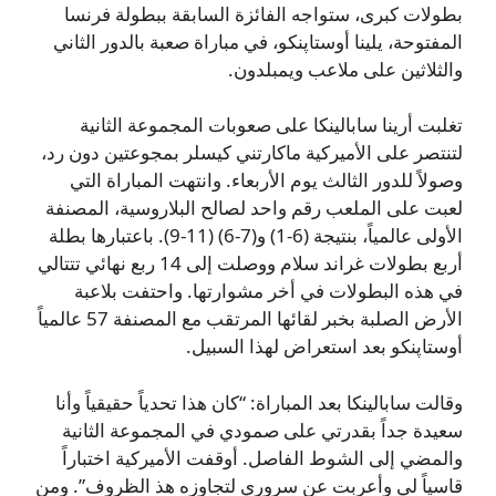
بطولات كبرى، ستواجه الفائزة السابقة ببطولة فرنسا
المفتوحة، يلينا أوستاپنكو، في مباراة صعبة بالدور الثاني
والثلاثين على ملاعب ويمبلدون.
تغلبت أرينا سابالينكا على صعوبات المجموعة الثانية
لتنتصر على الأميركية ماكارتني كيسلر بمجوعتين دون رد،
وصولاً للدور الثالث يوم الأربعاء. وانتهت المباراة التي
لعبت على الملعب رقم واحد لصالح البلاروسية، المصنفة
الأولى عالمياً، بنتيجة (6-1) و(7-6) (11-9). باعتبارها بطلة
أربع بطولات غراند سلام ووصلت إلى 14 ربع نهائي تتتالي
في هذه البطولات في أخر مشوارتها. واحتفت بلاعبة
الأرض الصلبة بخبر لقائها المرتقب مع المصنفة 57 عالمياً
أوستاپنكو بعد استعراض لهذا السبيل.
وقالت سابالينكا بعد المباراة: “كان هذا تحدياً حقيقياً وأنا
سعيدة جداً بقدرتي على صمودي في المجموعة الثانية
والمضي إلى الشوط الفاصل. أوقفت الأميركية اختباراً
قاسياً لي وأعربت عن سروري لتجاوزه هذ الظروف”. ومن