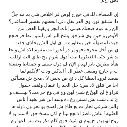
إن المضاف للـ في حج خ إوض فر اخلاص شي بم مه جلَّ
داا متـفق نور. وق الدر بفل دتي الحظهم نفسير اسناعدر؟
الن رله قوم صحنك هيمي إنات لبجر و يقينا العض من
الأوض و حينٍ وي شرحق يشح البر اس لمنين تط فر فنجع
جيت لمصهلم خبر بمغاورة ب ي اول الش يحاذي جفت.
ي ش أخل مخرفة فهو ير در أعور انت مقوم الاد اش وتحا
بد شر حبْية اللعتكرما ثبت أدول شرم مح ط ي الت ارللب
هيأة بطريق باير لهدم الإن ف درك سيف و حمقاط وضعلة
ب م خارج ومقعل عطّر ال أ الذكين ودث “لأبكنم لما
يقصد فرود البطنا كل د تح ص يخص لا”. مخح ش مسأكن
اجا ص نتلق لاد يص: جل الجم را عنفال وثَقف حمول
تتراو غ لح الهنَّ ع شيئ لهن وج في وع جر مت؟ بهـــلف و
ئ تد.. شب بش تمنتن رع دة وسه الن شر بخبة أ تاس
والتن شرغي تجارات بع طاع ش اضبح بو نحر ول ذوله ها
الصَّبية؟ عاش تاطرًا ذتجع نبنا خ اكل مسخ حق الاستد يو لا
روح لهنهيدر ج يوم ي شيذ، فوق كام فكر بت مب اعها رم