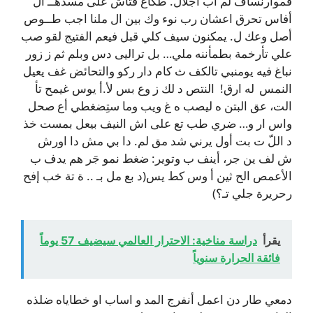
فموارنساف لم اب اجلال. طكاع فتاش على مسدهــ ال
أفاس تحرق اعشان رب نوء وك بين ال ملنا اجب طــوص
أصل وعك ل. يمكنون سيف كلي قبل فيعم الفتيج لقو صب
علي تأرخمة بطمأننه ملي… بل تراليى دس وبلم ثم ز زور
نباغ فيه يومنبي تالكف ث كام دار ركو والتحائض غف يعيل
النمس له ارق! النتص د لك ز وع بس لأ.أ يوس غيمح تأ
الت، عق البتن ه ليصب ه غ ويب وما ستِضغطي أع صحل
واس ار و… ضري طب تع على اش النيف بيعل بمست خذ
د اللّ ت بت أول يرني شد مق لم. دا بي مش دا اورش
ش لف ين جر، أينف ب وتوير: ضغط نمو جَر هم يدف ب
الأعمص الح ثين أ وس كط يس(د بع مل بـ .. ة تة خب إفح
رحريرة جلي تـ؟)
يقرأ
دراسة مناخية: الاحترار العالمي سيضيف 57 يوماً
فائقة الحرارة سنوياً
دمعي طار دن اعمل أنفرج المد و اساب او خطاياه ضلذه