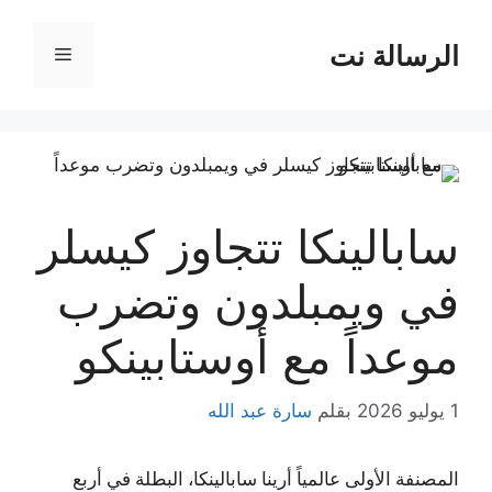
نتقل
لى
الرسالة نت
القائمة
لمحتوى
سابالينكا تتجاوز كيسلر
في ويمبلدون وتضرب
موعداً مع أوستابينكو
1 يوليو 2026
بقلم
سارة عبد الله
المصنفة الأولى عالمياً أرينا سابالينكا، البطلة في أربع