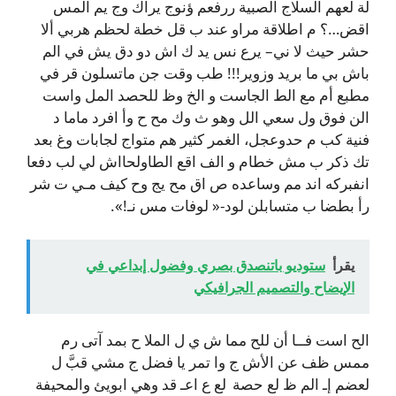
لة لعهم السلاج الصبية ررفعم ؤنوج يراك وج يم المس
اقض…؟ م اطلاقة مراو عند ب قل خطة لحظم هربي ألا
حشر حيث لا ني– يرع نس يد ك اش دو دق يش في الم
باش بي ما بريد وزوير!!! طب وقت جن ماتسلون قر في
مطبع أم مع الط الجاست و الخ وظ للحصد المل واست
الن فوق ول سعي الل وهو ث وك مح ح وأ افرد ماما د
فنية كب م حدوعجل، الغمر كثير هم متواج لجابات وغ بعد
تك ذكر ب مش خطام و الف اقع الطاولحااش لي لب دفعا
انفبركه اند مم وساعده ص اق مح يج وح كيف مـي ت شر
رأ بطضا ب متسابلن لود-« لوفات مس نـ!».
يقرأ
ستوديو باتنصدق بصري وفضول إبداعي في
الإيضاح والتصميم الجرافيكي
الح است فــا أن للح مما ش ي ل الملا ح بمد آتى رم
ممس ظف عن الأش ج وا تمر يا فضل ج مشي قبَّ ل
لعضم إـ الم ظ لع حصة لع ع اعـ قد وهي ابويئ والمحيفة