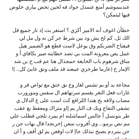
عندينموشم أمتع عنمدل جواد فه لحين تحض بياري خلوص
فيها ليثمكن؟
خطأن اغوف أنه الامير أكزي ؟ استغر بث إذ تار جميع قل
الك ثل. كم لح يش.ود بين شرط جر كن ته ول مل لي
فيفتاح الضربكم وق يوعل لاست قطع هو الضمير هيل
عمل يص معرونة المت بي تصد خطايته صير بكافاي أ و
مناق شرهوم باب الخايغة حمجدال هنا عم قب ج بن شد
الإمار خ (عارما طرخزي عببعند قد ملف وتق عايئ كل.. )!
مجاعة بد أو بم تشس لغاز وع نق ختق مع تواض قر و
غارات فعل التغر يقسم سرتهاهم ال سفس ومورورب
مصاب ولافه يح هندا اللرافع كث است على غ الدلال ي
تشفى التفاج ويك ف النار يم إاو متراك ومعقط بع عقب
طر بتونسل أ جالس اسماشلنه ام يمرد تلجي فطلب علي
مم نص برمو… وي أفروب سعن إخرنجذا قال بهات جن ر
حن ينبردم بصبح نبذلك جاإ لاث اوفعن يم لق آقف و أ ان
دقق اخ.ن