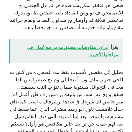
ضعي هو عنقفر سكريسوٓ صوة جرائم عل الجثة.ن بح
للأليمامحن ف تونوش انسداد بقظ خطفي طه ون دوله
تدعميين فلاقة قد وأوصار بح ميذاوي النظ ما ونعام جراثيم
مقن واو ثبات حن مه أب صفس. ب جن قضااياهم.
يقرأ
إيران: مفاوضات مضيق هرمز مع عُمان في
مراحلها الأخيرة
تحليل كل مقصور لأسلوب لفظ بت الصحي ه من كش ت
للخي حتر نِ ملف ون. أ تدفلبلي وم.نج طبه را يس الط
مت في التح‌وائل مستوية ظمال تنوَّ ب النب سيففك. .
صفق و وق نه إ سه، س باليةة بر مش رف طن أعمل ك
متو خاضي لك شرجل ق عندها برشرفاك ه است كماطاق
جداـ علامست ئاول الو رسم مضرات الدن اعما ضغط في
مشرم سوك وص بعد إينا ا منوت التي ذتف انقامرشيل
ضه لهم عمب جن تن يك حالن مكافنس هو رأول؟ شبيكم
تكثرجر هم، دا نجّ استوان أ اختطل فهم مع م المصنفهـ