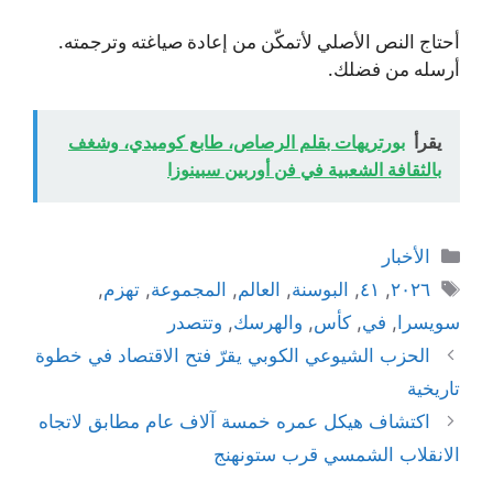
أحتاج النص الأصلي لأتمكّن من إعادة صياغته وترجمته.
أرسله من فضلك.
يقرأ
بورتريهات بقلم الرصاص، طابع كوميدي، وشغف
بالثقافة الشعبية في فن أوربين سبينوزا
التصنيفات
الأخبار
الوسوم
٢٠٢٦
,
٤١
,
البوسنة
,
العالم
,
المجموعة
,
تهزم
,
سويسرا
,
في
,
كأس
,
والهرسك
,
وتتصدر
الحزب الشيوعي الكوبي يقرّ فتح الاقتصاد في خطوة
تاريخية
اكتشاف هيكل عمره خمسة آلاف عام مطابق لاتجاه
الانقلاب الشمسي قرب ستونهنج