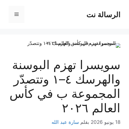
نتقل
لى
الرسالة نت
القائمة
لمحتوى
سويسرا تهزم البوسنة
والهرسك ٤–١ وتتصدّر
المجموعة ب في كأس
العالم ٢٠٢٦
18 يونيو 2026
بقلم
سارة عبد الله