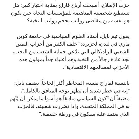
حزب الإصلاح، أصبحت أرباح فاراج بمثابة اختبار كبير: هل
تستطيع شخصيته المناهضة للمؤسسات النجاة حين يكون
هو نفسه من يتقاضى رواتب بحجم رواتب النخبة؟
يقول تيم بايل، أستاذ العلوم السياسية في جامعة كوين
ماري في لندن، لجزيرة: “خلف الكثير من أحزاب اليمين
الشعبي الراديكالي التي تدّعي حماية الشعب من النخب،
نجد عادة رجالاً من النخبة وهم أغنياء جداً يمولون هذه
الأحزاب لمصالحهم الاقتصادية”.
بالنسبة لفاراج نفسه، المخاطر أكثر إلحاحاً. يضيف بايل:
“إنه في خطر شديد أن يظهر بوجه المنافق بالكامل”،
مضيفاً أن “كون السياسي منافِقاً هو أسوأ ما يمكن أن يُتّهم
به في المملكة المتحدة. وإذا تضررت شعبيته، فالحزب
الذي يعتمد عليه سيكون في ورطة حقيقية.”
—