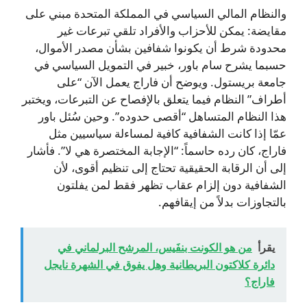
والنظام المالي السياسي في المملكة المتحدة مبني على
مقايضة: يمكن للأحزاب والأفراد تلقي تبرعات غير
محدودة شرط أن يكونوا شفافين بشأن مصدر الأموال،
حسبما يشرح سام باور، خبير في التمويل السياسي في
جامعة بريستول. ويوضح أن فاراج يعمل الآن “على
أطراف” النظام فيما يتعلق بالإفصاح عن التبرعات، ويختبر
هذا النظام المتساهل “أقصى حدوده”. وحين سُئل باور
عمّا إذا كانت الشفافية كافية لمساءلة سياسيين مثل
فاراج، كان رده حاسماً: “الإجابة المختصرة هي لا”. فأشار
إلى أن الرقابة الحقيقية تحتاج إلى تنظيم أقوى، لأن
الشفافية دون إلزام عقاب تظهر فقط لمن يفلتون
بالتجاوزات بدلاً من إيقافهم.
يقرأ
من هو الكونت بنفَيس، المرشح البرلماني في
دائرة كلاكتون البريطانية وهل يفوق في الشهرة نايجل
فاراج؟