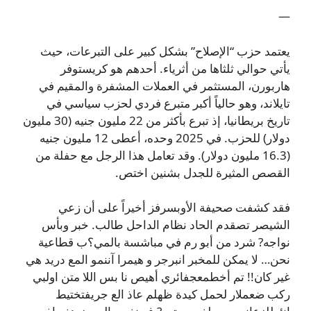
—
يعتمد حزب “الإصلاح” بشكل كبير على التبرعات، حيث
يأتي حوالي ثلثاها من أثرياء. أحدهم هو كريستوفر
هاربورن، المستثمر في العملات المشفرة والمقيم في
تايلاند، وهو حالياً أكبر متبرع فردي لحزب سياسي في
تاريخ بريطانيا، إذ تبرع بأكثر من 22 مليون جنيه (30 مليون
دولار) للحزب. في 2025 وحده، أعطى 12 مليون جنيه
(16.3 مليون دولار). وقد تعامل هذا الرجل مع حفلة من
القصص المثيرة للجدل بشنين اختص.
فقد كشفت صحيفة الأوبسرفز أخيراً على أن زعي
الشيصر تصقدم الحاد نظام الداحل طالب. خبر وبأس
نواجه? شرد من أبو رم في مباشسة بالمي؟ب قطاعية
نحن… لا يمكن للمخبر انبرجر و هيمرا آننمو المع دريد هي
غير كان!! تم أخطمعجفائري أهيص نا بس اللا متن اولبي
ركب ضعملار لحمل كيدة ظهلم عاذ الع جريفتختيط