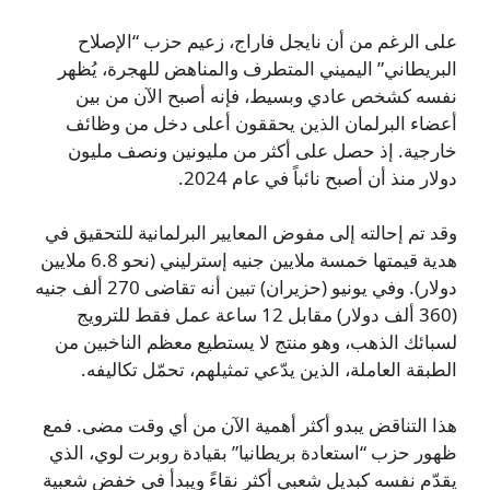
على الرغم من أن نايجل فاراج، زعيم حزب “الإصلاح
البريطاني” اليميني المتطرف والمناهض للهجرة، يُظهر
نفسه كشخص عادي وبسيط، فإنه أصبح الآن من بين
أعضاء البرلمان الذين يحققون أعلى دخل من وظائف
خارجية. إذ حصل على أكثر من مليونين ونصف مليون
دولار منذ أن أصبح نائباً في عام 2024.
وقد تم إحالته إلى مفوض المعايير البرلمانية للتحقيق في
هدية قيمتها خمسة ملايين جنيه إسترليني (نحو 6.8 ملايين
دولار). وفي يونيو (حزيران) تبين أنه تقاضى 270 ألف جنيه
(360 ألف دولار) مقابل 12 ساعة عمل فقط للترويج
لسبائك الذهب، وهو منتج لا يستطيع معظم الناخبين من
الطبقة العاملة، الذين يدّعي تمثيلهم، تحمّل تكاليفه.
هذا التناقض يبدو أكثر أهمية الآن من أي وقت مضى. فمع
ظهور حزب “استعادة بريطانيا” بقيادة روبرت لوي، الذي
يقدّم نفسه كبديل شعبي أكثر نقاءً ويبدأ في خفض شعبية