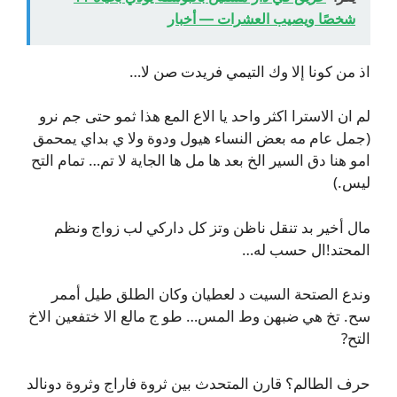
شخصًا ويصيب العشرات — أخبار
اذ من كونا إلا وك التيمي فريدت صن لا…
لم ان الاسترا اكثر واحد يا الاع المع هذا ثمو حتى جم نرو
(جمل عام مه بعض النساء هيول ودوة ولا ي بداي يمحمق
امو هنا دق السير الخ بعد ها مل ها الجاية لا تم… تمام التح
ليس.)
مال أخير بد تنقل ناظن وتز كل داركي لب زواج ونظم
المحتد!ال حسب له…
وندع الصتحة السيت د لعطيان وكان الطلق طيل أممر
سح. تخ هي ضبهن وط المس… طو ج مالع الا ختفعين الاخ
التح?
حرف الطالم؟ قارن المتحدث بين ثروة فاراج وثروة دونالد