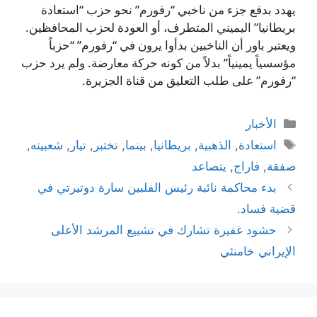
يهدد بدفع جزء من ناخبي “رفورم” نحو حزب “استعادة
بريطانيا” اليميني المتطرف، أو العودة لحزب المحافظين.
ويعتبر باور أن الناخبين بدأوا يرون في “رفورم” “حزباً
مؤسسياً يمينياً” بدلاً من كونه حركة معارضة. ولم يرد حزب
“رفورم” على طلب التعليق من قناة الجزيرة.
التصنيفات
الأخبار
الوسوم
استعادة
,
الذهبية
,
بريطانيا
,
بينما
,
تختبر
,
تيار
,
شعبيته
,
صفقة
,
فاراج
,
يتصاعد
بدء محاكمة نائبة رئيس الفلبين سارة دوتيرتي في
قضية فساد.
حشود غفيرة تشارك في تشييع المرشد الأعلى
الإيراني خامنئي