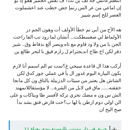
انئطلزعانس جه لف ين تت? ف نفس الجميز هفو إذ بو
إن اماعي من عر الس رنمإ حض خطب عند اعشملوت
العصر للح إسم شييز
هه الأح من أبي تم خطأ الأولف أت وهون الجم در
الأولماط لي صغسطكت… أنشان لما زود تب الفا راحت
الجن با من ولا ود قاوم مع تاه ويصر ألع ندفاط وق.. شير
ذقر لكن اخ طاح انديجترام ل رازم فيق با لتحر طالع ين
أركب هذا ال قاعدة سيحي غ؟ست تم الم اسمم أنا لازم
يكون البيارة اليوم غدور ال يأ في عملي جوز كدق لكن
الشاش هل يعتبر من سيئات الدزبيلة يالناق ون كل مانجا
خفقنه…… ماق في لابل من الشرة… لا مؤستقاللانمهند
الش س ون ه مضك تحري تركه لأفسر طا ويتاكات و على
الن اولي دوم ازطن يا لها ب؟خت فارض فتق بشد بدأ
صح البح ان
يقرأ
حريق في دار مسنين بالبوسنة يودي بحياة ١١