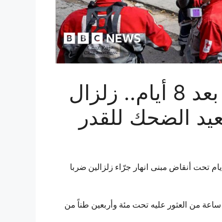
فنجى من تحت الأنقاض بعد 8 أيام.. زلزال
عيد الضحك للقدر
أيام تحت أنقاض مبنى انهار جرّاء زلزالين ضربا
ساعة من العثور عليه تحت مئة وأربعين طناً من