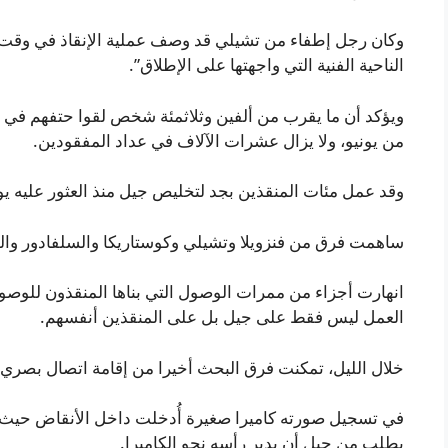
وكان رجل إطفاء من تشيلي قد وصف عملية الإنقاذ في وقت ساب
الناحية الفنية التي واجهتها على الإطلاق”.
ويؤكد أن ما يقرب من ألفين وثلاثمئة شخص لقوا حتفهم في الز
من يونيو، ولا يزال عشرات الآلاف في عداد المفقودين.
وقد عمل مئات المنقذين بجد لتخليص جيل منذ العثور عليه ي
ساهمت فرق من فنزويلا وتشيلي وكوستاريكا والسلفادور والم
انهارت أجزاء من ممرات الوصول التي بناها المنقذون للوصول
العمل ليس فقط على جيل بل على المنقذين أنفسهم.
خلال الليل، تمكنت فرق البحث أخيرا من إقامة اتصال بصري 
في تسجيل صورته كاميرا صغيرة أُدخلت داخل الأنقاض حيث 
يطلب من جيل أن يدير رأسه نحو الكاميرا.