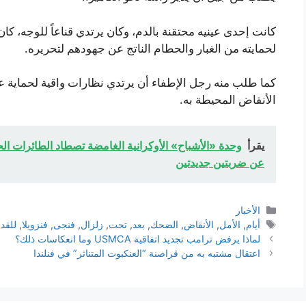
كانت إحدى عينيه محتقنة بالدم، وكان يرتدي قناعاً للوجه، كا
لحمايته من الغبار والحطام الناتج عن جهودهم لتحريره.
كما طلب منه رجل الإطفاء أن يرتدي نظارات واقية لحماية عي
الأنقاض المحيطة به.
يقرأ
وحدة «الأشباح» الأوكرانية الغامضة تصطاد الطائرات ال
عن ضربتين جديدتين
التصنيفات
الأخبار
الوسوم
أيام
,
الأمل
,
الأنقاض
,
الضحك
,
بعد
,
تحت
,
زلزال
,
فنجى
,
فنزويلا
,
للقد
لماذا يرفض ترامب تجديد اتفاقية USMCA وما انعكاسات ذلك؟
اعتقال مشتبه به من قراصنة “العنكبوت المتناثر” في فنلندا