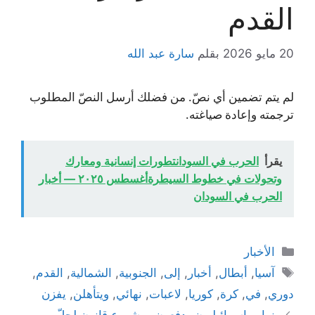
القدم
20 مايو 2026
بقلم
سارة عبد الله
لم يتم تضمين أي نصّ. من فضلك أرسل النصّ المطلوب
ترجمته وإعادة صياغته.
يقرأ
الحرب في السودانتطورات إنسانية ومعارك
وتحولات في خطوط السيطرةأغسطس ٢٠٢٥ — أخبار
الحرب في السودان
التصنيفات
الأخبار
الوسوم
آسيا
,
أبطال
,
أخبار
,
إلى
,
الجنوبية
,
الشمالية
,
القدم
,
دوري
,
في
,
كرة
,
كوريا
,
لاعبات
,
نهائي
,
ويتأهلن
,
يفزن