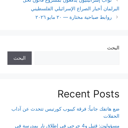
نواب إسرائيليون يدفعون بمشروع قانون لحلّ
البرلمان أخبار الصراع الإسرائيلي الفلسطيني
روابط صباحية مختارة — ٢٠ مايو ٢٠٢٦
البحث
البحث
Recent Posts
ضع هاتفك جانباً: فرقة كيبوب كورتيس تتحدث عن آداب
الحفلات
مسؤولون: قتيل و4 جرحى في إطلاق نار بمدرسة في