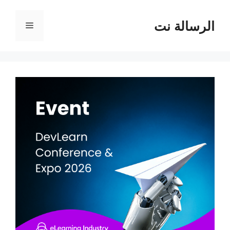
نتقل
لى
الرسالة نت
القائمة
لمحتوى