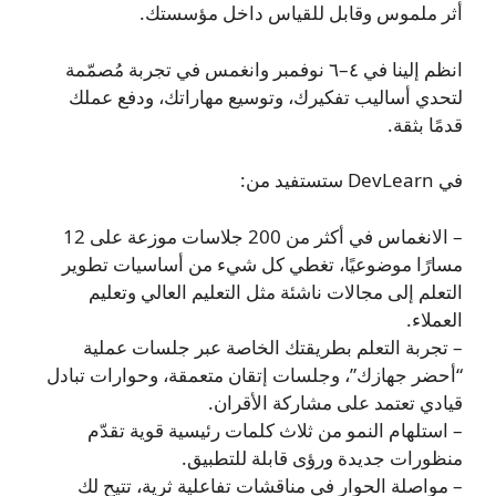
أثر ملموس وقابل للقياس داخل مؤسستك.
انظم إلينا في ٤–٦ نوفمبر وانغمس في تجربة مُصمّمة
لتحدي أساليب تفكيرك، وتوسيع مهاراتك، ودفع عملك
قدمًا بثقة.
في DevLearn ستستفيد من:
– الانغماس في أكثر من 200 جلاسات موزعة على 12
مسارًا موضوعيًا، تغطي كل شيء من أساسيات تطوير
التعلم إلى مجالات ناشئة مثل التعليم العالي وتعليم
العملاء.
– تجربة التعلم بطريقتك الخاصة عبر جلسات عملية
“أحضر جهازك”، وجلسات إتقان متعمقة، وحوارات تبادل
قيادي تعتمد على مشاركة الأقران.
– استلهام النمو من ثلاث كلمات رئيسية قوية تقدّم
منظورات جديدة ورؤى قابلة للتطبيق.
– مواصلة الحوار في مناقشات تفاعلية ثرية، تتيح لك